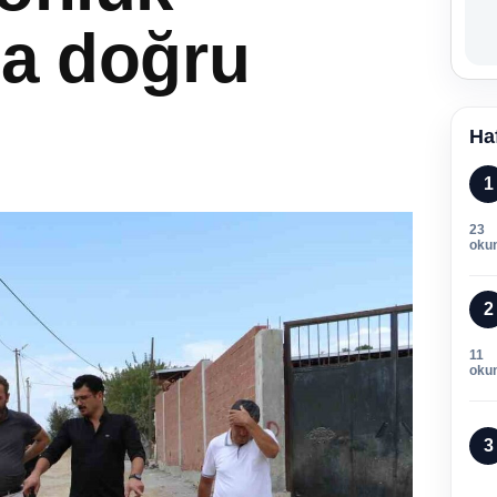
na doğru
Ha
1
23
oku
2
11
oku
3