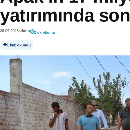
yatırımında so
28.09.2023
admin
2 dk okuma
1 kez okundu