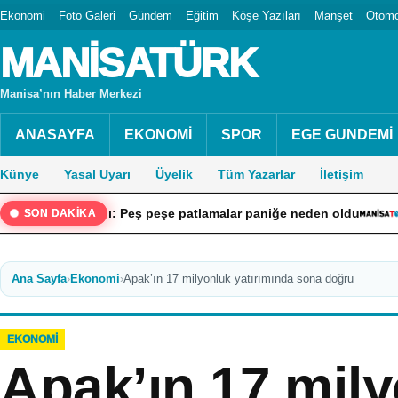
Ekonomi
Foto Galeri
Gündem
Eğitim
Köşe Yazıları
Manşet
Otomo
MANİSATÜRK
Manisa’nın Haber Merkezi
ANASAYFA
EKONOMİ
SPOR
EGE GUNDEMİ
Künye
Yasal Uyarı
Üyelik
Tüm Yazarlar
İletişim
angını: Peş peşe patlamalar paniğe neden oldu
“Ekonomiye 
SON DAKİKA
Ana Sayfa
›
Ekonomi
›
Apak’ın 17 milyonluk yatırımında sona doğru
EKONOMI
Apak’ın 17 mil