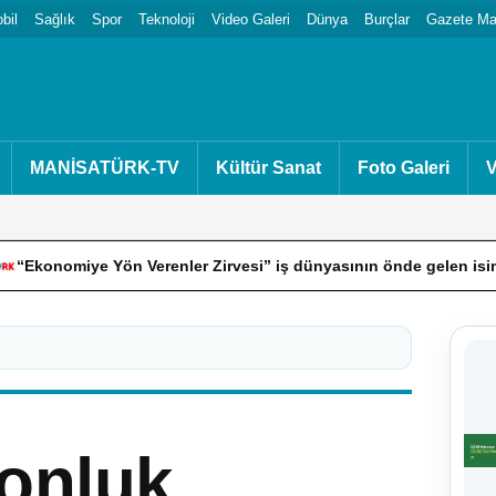
bil
Sağlık
Spor
Teknoloji
Video Galeri
Dünya
Burçlar
Gazete Man
MANİSATÜRK-TV
Kültür Sanat
Foto Galeri
V
Yön Verenler Zirvesi” iş dünyasının önde gelen isimlerini Bodrum
yonluk