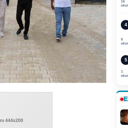
16
oku
4
9
oku
5
3
oku
E
anı 444x200