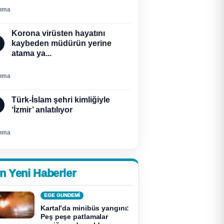
nma
Korona virüsten hayatını
kaybeden müdürün yerine
atama ya...
nma
Türk-İslam şehri kimliğiyle
‘İzmir’ anlatılıyor
nma
n Yeni Haberler
EGE GUNDEMİ
Kartal’da minibüs yangını:
Peş peşe patlamalar