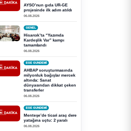
AYSO’nun gıda UR-GE
projesinde ilk adım atıldı
06.08.2026
GENEL
Hisarcık’ta “Yazımda
Kardeşlik Var” kampı
tamamlandı
06.08.2026
EGE GUNDEMİ
AHBAP soruşturmasında
milyonluk bağışlar mercek
altında: Sanat
dünyasından dikkat çeken
transferler
06.08.2026
EGE GUNDEMİ
Menteşe’de ticari araç dere
yatağına uçtu: 2 yaralı
06.08.2026