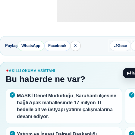
Paylaş
WhatsApp
Facebook
X
🌙
Gece
AKILLI OKUMA ASISTANI
▶
Ha
Bu haberde ne var?
MASKİ Genel Müdürlüğü, Saruhanlı ilçesine
bağlı Apak mahallesinde 17 milyon TL
bedelle alt ve üstyapı yatırım çalışmalarına
devam ediyor.
Yatırım ve İnşaat Dairesi Başkanlığı