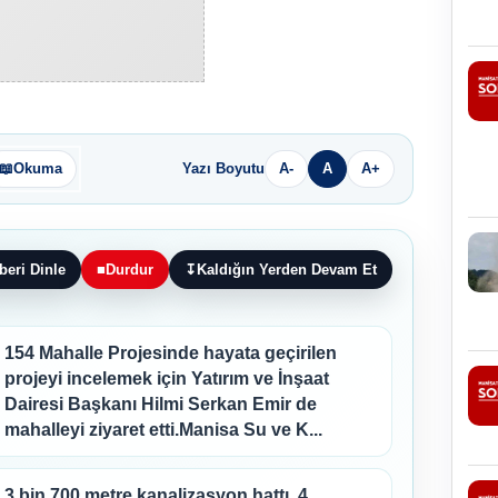
📖
Okuma
Yazı Boyutu
A-
A
A+
beri Dinle
■
Durdur
↧
Kaldığın Yerden Devam Et
154 Mahalle Projesinde hayata geçirilen
projeyi incelemek için Yatırım ve İnşaat
Dairesi Başkanı Hilmi Serkan Emir de
mahalleyi ziyaret etti.Manisa Su ve K...
3 bin 700 metre kanalizasyon hattı, 4