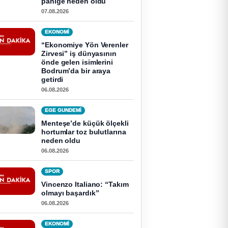
paniğe neden oldu
07.08.2026
EKONOMI
“Ekonomiye Yön Verenler
Zirvesi” iş dünyasının
önde gelen isimlerini
Bodrum’da bir araya
getirdi
06.08.2026
EGE GUNDEMİ
Menteşe’de küçük ölçekli
hortumlar toz bulutlarına
neden oldu
06.08.2026
SPOR
Vincenzo Italiano: “Takım
olmayı başardık”
06.08.2026
EKONOMI