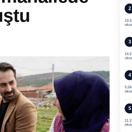
uştu
2
10.
oku
3
10.
oku
4
5.56
oku
5
11.3
oku