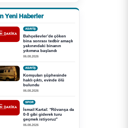
n Yeni Haberler
ASAYİŞ
Bahçelievler’de çöken
bina sonrası tedbir amaçlı
yakınındaki binanın
yıkımına başlandı
06.08.2026
ASAYİŞ
Komşuları şüphesinde
haklı çıktı, evinde ölü
bulundu
06.08.2026
SPOR
İsmail Kartal: “Rövanşa da
0-0 gibi giderek turu
geçmek istiyoruz”
06.08.2026