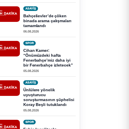
ASAYİŞ
Bahçelievler’de çöken
binada arama çalışmaları
tamamlandı
06.08.2026
SPOR
Cihan Kamer:
“Önümüzdeki hafta
Fenerbahçe’miz daha iyi
bir Fenerbahçe izletecek”
05.08.2026
ASAYİŞ
Ünlülere yönelik
uyuşturucu
soruşturmasının şüphelisi
Koray Beşli tutuklandı
05.08.2026
SPOR