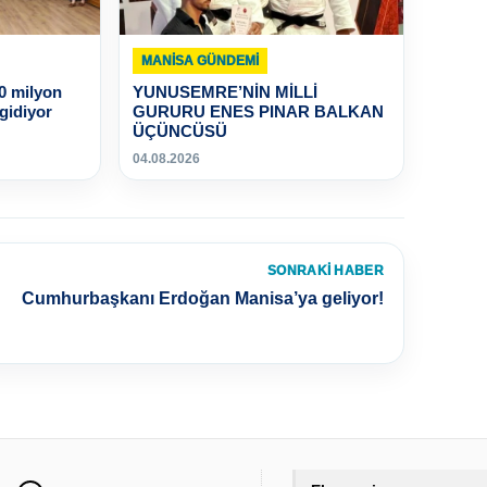
MANISA GÜNDEMI
80 milyon
YUNUSEMRE’NİN MİLLİ
 gidiyor
GURURU ENES PINAR BALKAN
ÜÇÜNCÜSÜ
04.08.2026
SONRAKI HABER
Cumhurbaşkanı Erdoğan Manisa’ya geliyor!