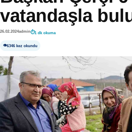
vatandaşla bul
26.02.2024
admin
1 dk okuma
6346 kez okundu