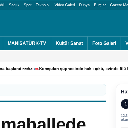
bil
Sağlık
Spor
Teknoloji
Video Galeri
Dünya
Burçlar
Gazete Man
MANİSATÜRK-TV
Kültür Sanat
Foto Galeri
V
Komşuları şüphesinde haklı çıktı, evinde ölü bulundu
İ
Ha
1
12.
 mahallede
oku