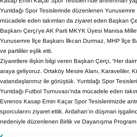
Kasap Emin Kaçar Spor Tesisleri’nde antrenman yap
Yuntdağı Spor Tesislerinde düzenlenen Yunusemre 
mücadele eden takımları da ziyaret eden Başkan Çerç
Başkanı Çerçi’ye AK Parti MKYK Üyesi Manisa Milletv
Yunusemre İlçe Başkanı İlkcan Durmaz, MHP İlçe Ba
ve partililer eşlik etti.
Ziyaretlere ilişkin bilgi veren Başkan Çerçi, “Her daim
araya geliyoruz. Ortaköy Mesire Alanı, Karaveliler, 
vatandaşlarımız ile görüştük. Yuntdağı Spor Tesisl
Yuntdağı Futbol Turnuvası’nda mücadele eden takımla
Evrenos Kasap Emin Kaçar Spor Tesislerimizde an
sporcularını ziyaret ettik. Ardahan’ın düşman işgal
nedeniyle düzenlenen Birlik ve Dayanışma Programın