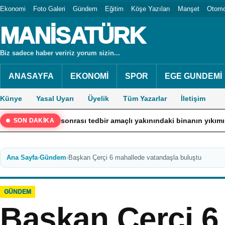
Ekonomi
Foto Galeri
Gündem
Eğitim
Köşe Yazıları
Manşet
Otomo
MANİSATÜRK
Biz sadece haber veririz yorum sizin...
ANASAYFA
EKONOMİ
SPOR
EGE GUNDEMİ
Künye
Yasal Uyarı
Üyelik
Tüm Yazarlar
İletişim
sonrası tedbir amaçlı yakınındaki binanın yıkımına başlandı
SON DAKİKA
Ana Sayfa
›
Gündem
›
Başkan Çerçi 6 mahallede vatandaşla buluştu
GÜNDEM
Başkan Çerçi 6