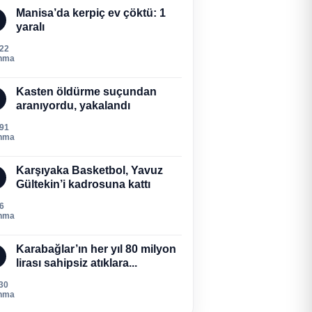
Manisa’da kerpiç ev çöktü: 1
yaralı
522
nma
Kasten öldürme suçundan
aranıyordu, yakalandı
291
nma
Karşıyaka Basketbol, Yavuz
Gültekin’i kadrosuna kattı
6
nma
Karabağlar’ın her yıl 80 milyon
lirası sahipsiz atıklara...
30
nma