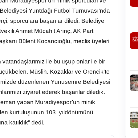
an Muradiyespor’un minik sporcuları ve
Belediyesi Yuntdağı Futbol Turnuvası’nda
i, sporculara başarılar diledi. Belediye
ekili Ahmet Mücahit Arınç, AK Parti
şkanı Bülent Kocancıoğlu, meclis üyeleri
 vatandaşlarımız ile buluşup onlar ile bir
Küçükbelen, Müslih, Kozaklar ve Örencik’te
erimizde düzenlenen Yunusemre Belediyesi
rımızı ziyaret ederek başarılar diledik.
treman yapan Muradiyespor’un minik
inden kurtuluşunun 103. yıldönümünü
a katıldık” dedi.