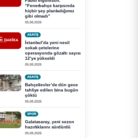
Fabio Ingolitsch:
“Fenerbahçe karşısında
hiçbir şey planladığımız
gibi olmadı”
05.08.2026
ASAYİŞ
İstanbul’da yeni nesil
sokak çetelerine
operasyonda gözaltı sayısı
12’ye yükseldi
05.08.2026
ASAYİŞ
Bahçelievler’de dün gece
tahliye edilen bina bugün
çöktü
05.08.2026
SPOR
Galatasaray, yeni sezon
hazırlıklarını sürdürdü
05.08.2026