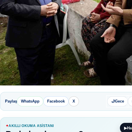
Paylaş
WhatsApp
Facebook
X
🌙
Gece
AKILLI OKUMA ASISTANI
▶
Ha