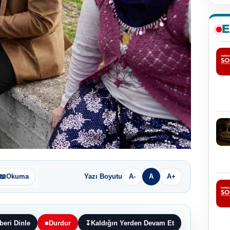
E
📖
Okuma
Yazı Boyutu
A-
A
A+
beri Dinle
■
Durdur
↧
Kaldığın Yerden Devam Et