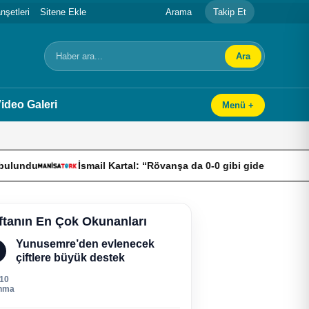
şetleri
Sitene Ekle
Arama
Takip Et
Ara
Arama
ideo Galeri
Menü +
smail Kartal: “Rövanşa da 0-0 gibi giderek turu geçmek istiyoruz”
ftanın En Çok Okunanları
Yunusemre’den evlenecek
çiftlere büyük destek
310
nma