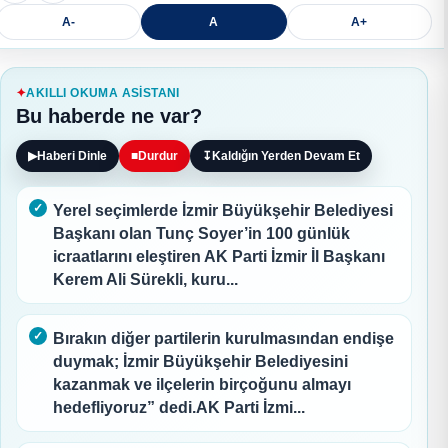
A-
A
A+
AKILLI OKUMA ASISTANI
Bu haberde ne var?
▶
Haberi Dinle
■
Durdur
↧
Kaldığın Yerden Devam Et
Yerel seçimlerde İzmir Büyükşehir Belediyesi
Başkanı olan Tunç Soyer’in 100 günlük
icraatlarını eleştiren AK Parti İzmir İl Başkanı
Kerem Ali Sürekli, kuru...
Bırakın diğer partilerin kurulmasından endişe
duymak; İzmir Büyükşehir Belediyesini
kazanmak ve ilçelerin birçoğunu almayı
hedefliyoruz” dedi.AK Parti İzmi...