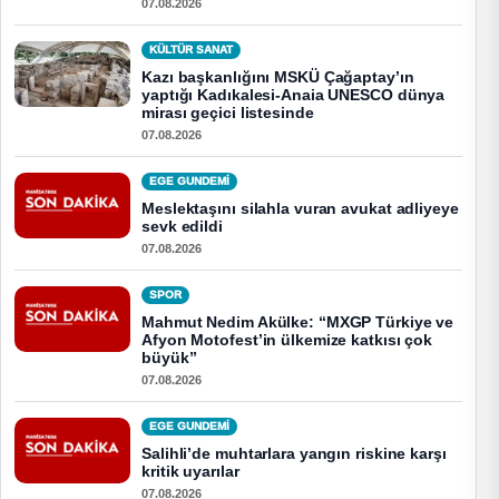
07.08.2026
KÜLTÜR SANAT
Kazı başkanlığını MSKÜ Çağaptay’ın
yaptığı Kadıkalesi-Anaia UNESCO dünya
mirası geçici listesinde
07.08.2026
EGE GUNDEMİ
Meslektaşını silahla vuran avukat adliyeye
sevk edildi
07.08.2026
SPOR
Mahmut Nedim Akülke: “MXGP Türkiye ve
Afyon Motofest’in ülkemize katkısı çok
büyük”
07.08.2026
EGE GUNDEMİ
Salihli’de muhtarlara yangın riskine karşı
kritik uyarılar
07.08.2026