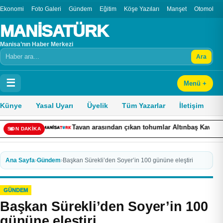
Ekonomi
Foto Galeri
Gündem
Eğitim
Köşe Yazıları
Manşet
Otomobil
MANİSATÜRK
Manisa’nın Haber Merkezi
Ara
Arama
☰
Menü +
Künye
Yasal Uyarı
Üyelik
Tüm Yazarlar
İletişim
çıkan tohumlar Altınbaş Kavununu yeniden canlandırdı
Serbest 
SON DAKİKA
Ana Sayfa
›
Gündem
›
Başkan Sürekli’den Soyer’in 100 gününe eleştiri
GÜNDEM
Başkan Sürekli’den Soyer’in 100
gününe eleştiri