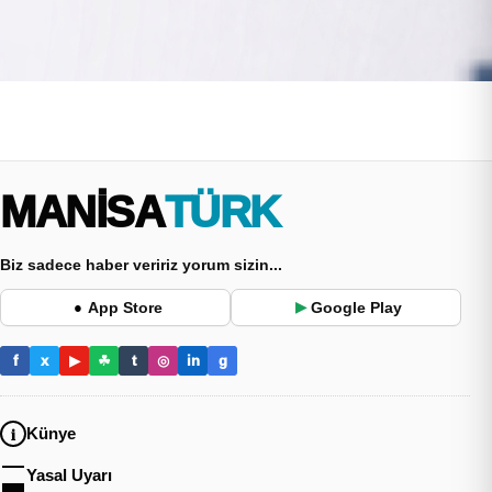
MANİSA
TÜRK
Biz sadece haber veririz yorum sizin...
App Store
Google Play
●
▶
f
x
▶
☘
t
◎
in
g
Künye
Yasal Uyarı