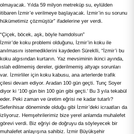
olmayacak. Yılda 59 milyon metreküp su, eylülden
itibaren İzmir’e verilmeye başlayacak. İzmir’in su sorunu
hükümetimiz çözmüştür” ifadelerine yer verdi.
“Çiçek, böcek, aşk, böyle hamdolsun”
İzmir’de koku problemi olduğunu, İzmir’in koku ile
anılmasını istemediklerini kaydeden Süreklli, “İzmir’i bu
koku algısından kurtarın. Yaz mevsiminin ikinci ayında,
ıslah edilmemiş dereler, giderilmemiş altyapı sorunları
var. İzmirliler için koku kabusu, ana arterlerde trafik
çilesi devam ediyor. Aradan 100 gün geçti. Tunç Soyer
diyor ki ‘100 gün bin 100 gün gibi geçti.’ Bu 3 yıla tekabül
eder. Peki zaman ve üretim eğrisi ne kadar tutarlı?
Seferihisar döneminde olduğu gibi İzmir’deki icraatları da
izliyoruz. Hemşehrilerimiz bize yerel anlamda muhalefet
görevi verdi. Biz eğriyi de doğruyu da söyleyecek bir
muhalefet anlayışına sahibiz. İzmir Büyükşehir