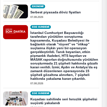
EKONOMI
Serbest piyasada döviz fiyatları
07.08.2026
EGE GUNDEMİ
İstanbul Cumhuriyet Başsavcılığı
tarafından yürütülen soruşturma
kapsamında, Kuşadası Belediyesi ile
bağlantılı olarak “rüşvet” ve “irtikap”
suçlarına ilişkin yeni bir operasyon
gerçekleştirildi. Tanık beyanları, etkin
pişmanlık ifadeleri, HTS kayıtları ve
MASAK raporları doğrultusunda yürütülen
soruşturmada 21 şüpheli hakkında gözaltı
kararı verildi. İzmir, Aydın ve Antalya’da eş
zamanlı düzenlenen operasyonda 15
şüpheli gözaltına alınırken, 7 şüpheli
hakkında yakalama kararı çıkarıldı.
07.08.2026
EGE GUNDEMİ
Kuşadası sahilinde seri hırsızlık şüphelisi
suçüstü yakalandı