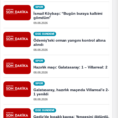
SPOR
İsmail Köybaşı: “Bugün buraya kalbimi
gömdüm”
09.08.2026
EGE GUNDEMİ
Ödemiş’teki orman yangını kontrol altına
alındı
08.08.2026
SPOR
Hazırlık maçı: Galatasaray: 1 – Villarreal: 2
08.08.2026
SPOR
Galatasaray, hazırlık maçında Villarreal’e 2-
1 yenildi
08.08.2026
EGE GUNDEMİ
Gediz’de bıçaklı kavga: Yengesini öldürdü,