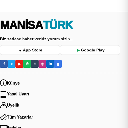
MANİSA
TÜRK
Biz sadece haber veririz yorum sizin...
App Store
Google Play
●
▶
f
x
▶
☘
t
◎
in
g
Künye
Yasal Uyarı
Üyelik
Tüm Yazarlar
İletişim