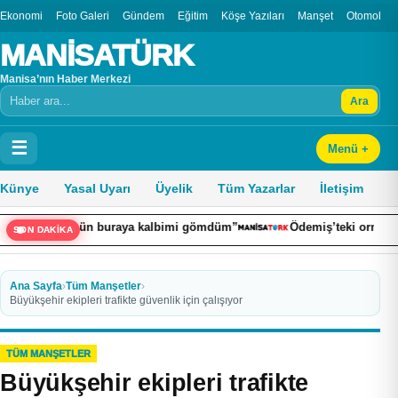
Ekonomi
Foto Galeri
Gündem
Eğitim
Köşe Yazıları
Manşet
Otomobil
MANİSATÜRK
Manisa’nın Haber Merkezi
Ara
Arama
☰
Menü +
Künye
Yasal Uyarı
Üyelik
Tüm Yazarlar
İletişim
: “Bugün buraya kalbimi gömdüm”
Ödemiş’teki orman yangını ko
SON DAKİKA
Ana Sayfa
›
Tüm Manşetler
›
Büyükşehir ekipleri trafikte güvenlik için çalışıyor
TÜM MANŞETLER
Büyükşehir ekipleri trafikte