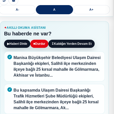
🌙
📖
A-
A
A+
AKILLI OKUMA ASISTANI
Bu haberde ne var?
▶
Haberi Dinle
■
Durdur
↧
Kaldığın Yerden Devam Et
Manisa Büyükşehir Belediyesi Ulaşım Dairesi
Başkanlığı ekipleri, Salihli ilçe merkezinden
ilçeye bağlı 25 kırsal mahalle ile Gölmarmara,
Akhisar ve İstanbu...
Bu kapsamda Ulaşım Dairesi Başkanlığı
Trafik Hizmetleri Şube Müdürlüğü ekipleri,
Salihli ilçe merkezinden ilçeye bağlı 25 kırsal
mahalle ile Gölmarmara, Ak...