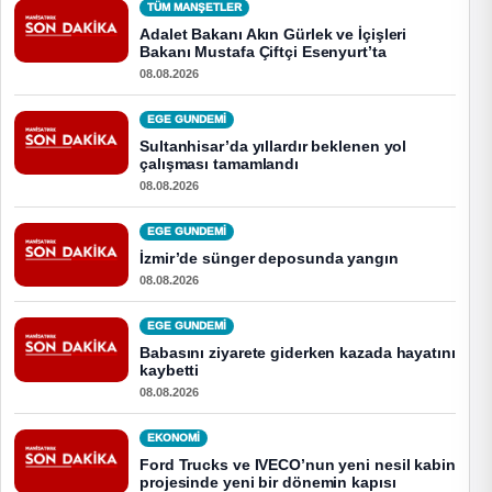
TÜM MANŞETLER
Adalet Bakanı Akın Gürlek ve İçişleri
Bakanı Mustafa Çiftçi Esenyurt’ta
08.08.2026
EGE GUNDEMİ
Sultanhisar’da yıllardır beklenen yol
çalışması tamamlandı
08.08.2026
EGE GUNDEMİ
İzmir’de sünger deposunda yangın
08.08.2026
EGE GUNDEMİ
Babasını ziyarete giderken kazada hayatını
kaybetti
08.08.2026
EKONOMI
Ford Trucks ve IVECO’nun yeni nesil kabin
projesinde yeni bir dönemin kapısı