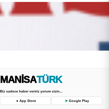
MANİSA
TÜRK
Biz sadece haber veririz yorum sizin...
App Store
Google Play
●
▶