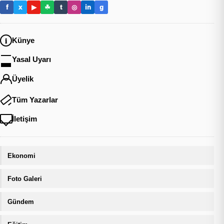
f
x
▶
☘
t
◎
in
g
Künye
Yasal Uyarı
Üyelik
Tüm Yazarlar
İletişim
Ekonomi
Foto Galeri
Gündem