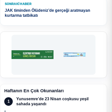
SONRAKI HABER
JAK timinden Ölüdeniz’de gerçeği aratmayan
kurtarma tatbikatı
Haftanın En Çok Okunanları
Yunusemre’de 23 Nisan coşkusu yeşil
1
sahada yaşandı
8