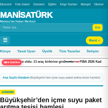
Ekonomi
Foto Galeri
Gündem
Eğitim
Köşe Yazıları
Manşet
Otomobil
MANİSATÜRK
Manisa’nın Haber Merkezi
Ara
Arama
☰
Menü +
Künye
Yasal Uyarı
Üyelik
Tüm Yazarlar
İletişim
ldu: 13 araç birbirine girdi
FIBA 2026 Kadınlar Basketbol Dünya
SON DAKİKA
Ana Sayfa
›
Gündem
›
Büyükşehir’den içme suyu paket arıtma tesisi hamlesi
GÜNDEM
Büyükşehir’den içme suyu paket
arıtma tesisi hamlesi