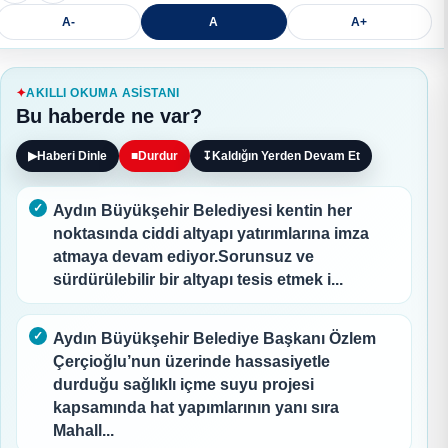
A-
A
A+
AKILLI OKUMA ASISTANI
Bu haberde ne var?
▶
Haberi Dinle
■
Durdur
↧
Kaldığın Yerden Devam Et
Aydın Büyükşehir Belediyesi kentin her
noktasında ciddi altyapı yatırımlarına imza
atmaya devam ediyor.Sorunsuz ve
sürdürülebilir bir altyapı tesis etmek i...
Aydın Büyükşehir Belediye Başkanı Özlem
Çerçioğlu’nun üzerinde hassasiyetle
durduğu sağlıklı içme suyu projesi
kapsamında hat yapımlarının yanı sıra
Mahall...