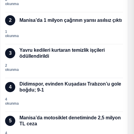
okunma
2
Manisa’da 1 milyon çağrının yarısı asılsız çıktı
1
okunma
Yavru kedileri kurtaran temizlik işçileri
3
ödüllendirildi
2
okunma
Didimspor, evinden Kuşadası Trabzon’u gole
4
boğdu; 9-1
4
okunma
Manisa’da motosiklet denetiminde 2,5 milyon
5
TL ceza
4