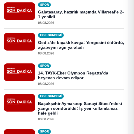
SPOR
Galatasaray, hazırlık maçında Villarreal’e 2-
1 yenildi
08.08.2026
EGE GUNDEMİ
Gediz’de bıçaklı kavga: Yengesini öldürdü,
ağabeyini ağır yaraladı
08.08.2026
SPOR
14. TAYK-Eker Olympos Regatta’da
heyecan devam ediyor
08.08.2026
EGE GUNDEMİ
Başakşehir Aymakoop Sanayi Sitesi’ndeki
yangın söndürüldü: İş yeri kullanılamaz
hale geldi
08.08.2026
SPOR