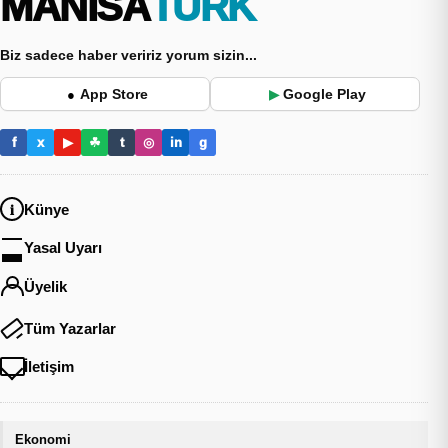
MANİSA
TÜRK
Biz sadece haber veririz yorum sizin...
App Store
Google Play
●
▶
f
x
▶
☘
t
◎
in
g
Künye
Yasal Uyarı
Üyelik
Tüm Yazarlar
İletişim
Ekonomi