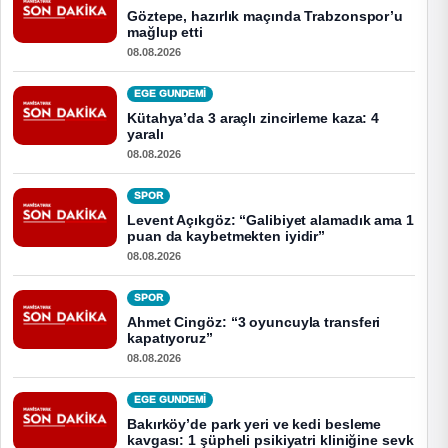
Göztepe, hazırlık maçında Trabzonspor’u
mağlup etti
08.08.2026
EGE GUNDEMİ
Kütahya’da 3 araçlı zincirleme kaza: 4
yaralı
08.08.2026
SPOR
Levent Açıkgöz: “Galibiyet alamadık ama 1
puan da kaybetmekten iyidir”
08.08.2026
SPOR
Ahmet Cingöz: “3 oyuncuyla transferi
kapatıyoruz”
08.08.2026
EGE GUNDEMİ
Bakırköy’de park yeri ve kedi besleme
kavgası: 1 şüpheli psikiyatri kliniğine sevk