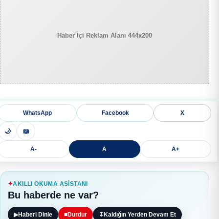
Haber İçi Reklam Alanı 444x200
WhatsApp
Facebook
X
🌙
📖
A-
A
A+
AKILLI OKUMA ASISTANI
Bu haberde ne var?
▶
Haberi Dinle
■
Durdur
↧
Kaldığın Yerden Devam Et