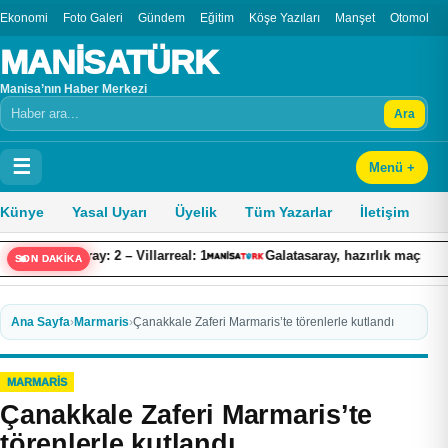
Ekonomi
Foto Galeri
Gündem
Eğitim
Köşe Yazıları
Manşet
Otomobil
MANİSATÜRK
Manisa’nın Haber Merkezi
Ara
Arama
☰
Menü +
Künye
Yasal Uyarı
Üyelik
Tüm Yazarlar
İletişim
aray: 2 – Villarreal: 1
Galatasaray, hazırlık maçında Villarreal’e 
SON DAKİKA
Ana Sayfa
›
Marmaris
›
Çanakkale Zaferi Marmaris’te törenlerle kutlandı
MARMARIS
Çanakkale Zaferi Marmaris’te
törenlerle kutlandı