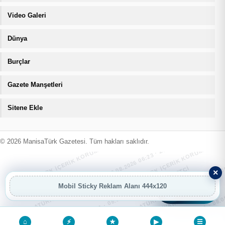
Video Galeri
Dünya
Burçlar
Gazete Manşetleri
Sitene Ekle
MANİSATÜRK İÇERİK KORUMA · 08.08.2026 06:23 · ZIYARETÇI
MANİSATÜRK İÇERİK KORUMA · 08.08
MANİSATÜRK İÇERİK KORUMA · 08.08.2026 06:23 · ZIYARETÇI
MANİSATÜRK İÇERİK KORUMA · 08.08
© 2026 ManisaTürk Gazetesi. Tüm hakları saklıdır.
MANİSATÜRK İÇERİK KORUMA · 08.08.2026 06:23 · ZIYARETÇI
MANİSATÜRK İÇERİK KORUMA · 08.08
×
Mobil Sticky Reklam Alanı 444x120
AI
AI Asistan
⌂
⚡
★
▶
☰