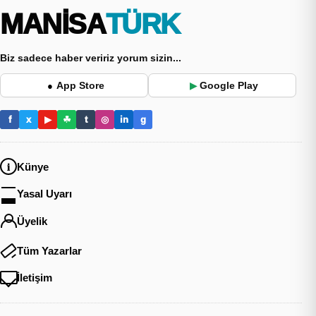
MANİSA
TÜRK
Biz sadece haber veririz yorum sizin...
App Store
Google Play
●
▶
f
x
▶
☘
t
◎
in
g
Künye
Yasal Uyarı
Üyelik
Tüm Yazarlar
İletişim