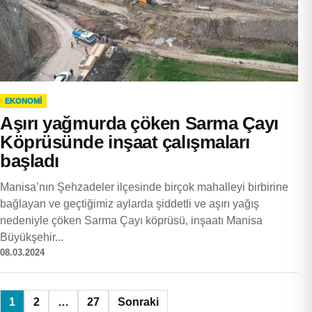
EKONOMI
Aşırı yağmurda çöken Sarma Çayı
Köprüsünde inşaat çalışmaları
başladı
Manisa’nın Şehzadeler ilçesinde birçok mahalleyi birbirine
bağlayan ve geçtiğimiz aylarda şiddetli ve aşırı yağış
nedeniyle çöken Sarma Çayı köprüsü, inşaatı Manisa
Büyükşehir...
08.03.2024
Yazı
1
2
…
27
Sonraki