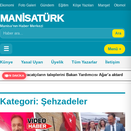
Ekonomi
Foto Galeri
Gündem
Eğitim
Köşe Yazıları
Manşet
Otomobil
MANİSATÜRK
Manisa’nın Haber Merkezi
Ara
Arama
☰
Menü +
Künye
Yasal Uyarı
Üyelik
Tüm Yazarlar
İletişim
acatçıların taleplerini Bakan Yardımcısı Ağar’a aktardı
Buldan’d
SON DAKİKA
Kategori:
Şehzadeler