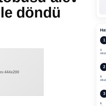
üle döndü
Ha
1
4
oku
2
anı 444x200
9
oku
3
6