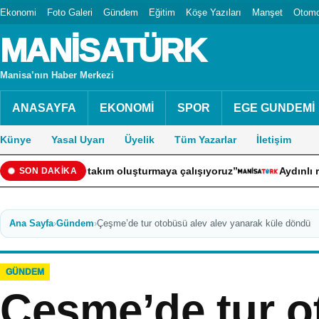
Ekonomi
Foto Galeri
Gündem
Eğitim
Köşe Yazıları
Manşet
Otomo
MANİSATÜRK
Manisa’nın Haber Merkezi
ANASAYFA
EKONOMİ
SPOR
EGE GUNDEMİ
Künye
Yasal Uyarı
Üyelik
Tüm Yazarlar
İletişim
bir takım oluşturmaya çalışıyoruz”
Aydınlı rekortmen Kor
SON DAKİKA
Ana Sayfa
›
Gündem
›
Çeşme’de tur otobüsü alev alev yanarak küle döndü
GÜNDEM
Çeşme’de tur o