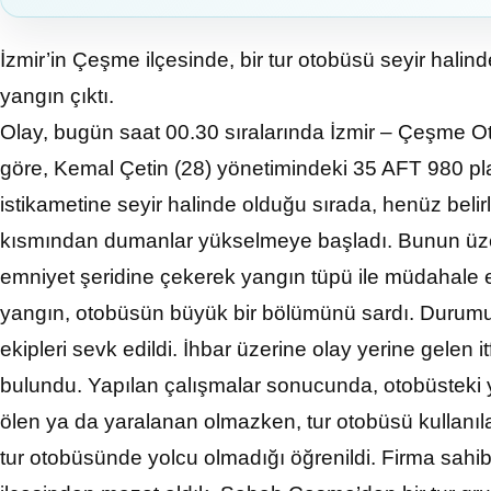
İzmir’in Çeşme ilçesinde, bir tur otobüsü seyir hal
yangın çıktı.
Olay, bugün saat 00.30 sıralarında İzmir – Çeşme O
göre, Kemal Çetin (28) yönetimindeki 35 AFT 980 p
istikametine seyir halinde olduğu sırada, henüz bel
kısmından dumanlar yükselmeye başladı. Bunun üzer
emniyet şeridine çekerek yangın tüpü ile müdahale 
yangın, otobüsün büyük bir bölümünü sardı. Durumun b
ekipleri sevk edildi. İhbar üzerine olay yerine gelen
bulundu. Yapılan çalışmalar sonucunda, otobüstek
ölen ya da yaralanan olmazken, tur otobüsü kullanıl
tur otobüsünde yolcu olmadığı öğrenildi. Firma sahi