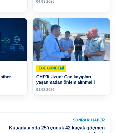
04.08.2026
EGE GUNDEMİ
siber
CHP’li Uzun: Can kayıpları
yaşanmadan önlem alınmalı!
01.08.2026
SONRAKI HABER
Kuşadası’nda 25’i çocuk 42 kaçak göçmen