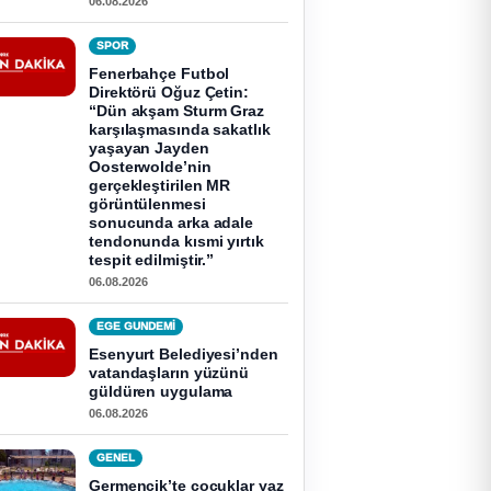
06.08.2026
SPOR
Fenerbahçe Futbol
Direktörü Oğuz Çetin:
“Dün akşam Sturm Graz
karşılaşmasında sakatlık
yaşayan Jayden
Oosterwolde’nin
gerçekleştirilen MR
görüntülenmesi
sonucunda arka adale
tendonunda kısmi yırtık
tespit edilmiştir.”
06.08.2026
EGE GUNDEMİ
Esenyurt Belediyesi’nden
vatandaşların yüzünü
güldüren uygulama
06.08.2026
GENEL
Germencik’te çocuklar yaz