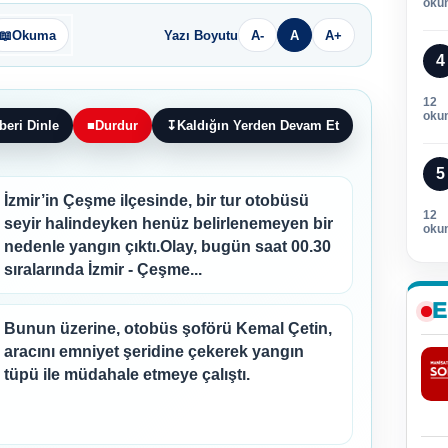
oku
📖
Okuma
Yazı Boyutu
A-
A
A+
4
12
oku
beri Dinle
■
Durdur
↧
Kaldığın Yerden Devam Et
5
İzmir’in Çeşme ilçesinde, bir tur otobüsü
12
seyir halindeyken henüz belirlenemeyen bir
oku
nedenle yangın çıktı.Olay, bugün saat 00.30
sıralarında İzmir - Çeşme...
E
Bunun üzerine, otobüs şoförü Kemal Çetin,
aracını emniyet şeridine çekerek yangın
tüpü ile müdahale etmeye çalıştı.