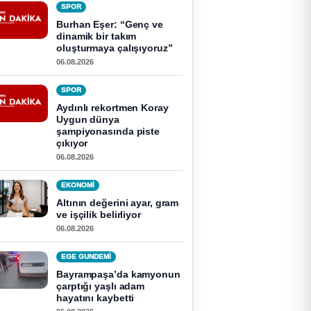
SPOR
Burhan Eşer: “Genç ve
dinamik bir takım
oluşturmaya çalışıyoruz”
06.08.2026
SPOR
Aydınlı rekortmen Koray
Uygun dünya
şampiyonasında piste
çıkıyor
06.08.2026
EKONOMI
Altının değerini ayar, gram
ve işçilik belirliyor
06.08.2026
EGE GUNDEMİ
Bayrampaşa’da kamyonun
çarptığı yaşlı adam
hayatını kaybetti