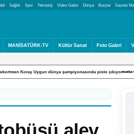
bil
Sağlık
Spor
Teknoloji
Video Galeri
Dünya
Burçlar
Gazete Man
MANİSATÜRK-TV
Kültür Sanat
Foto Galeri
V
ay Uygun dünya şampiyonasında piste çıkıyor
Altının değer
tobüsü alev