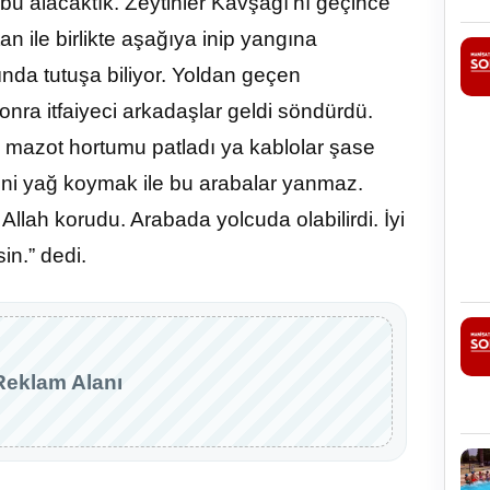
bu alacaktık. Zeytinler Kavşağı’nı geçince
 ile birlikte aşağıya inip yangına
ında tutuşa biliyor. Yoldan geçen
nra itfaiyeci arkadaşlar geldi söndürdü.
a mazot hortumu patladı ya kablolar şase
deni yağ koymak ile bu arabalar yanmaz.
r. Allah korudu. Arabada yolcuda olabilirdi. İyi
n.” dedi.
Reklam Alanı