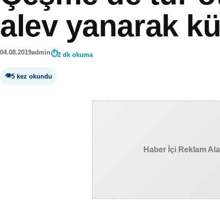
alev yanarak k
04.08.2019
admin
2 dk okuma
5 kez okundu
Haber İçi Reklam Al