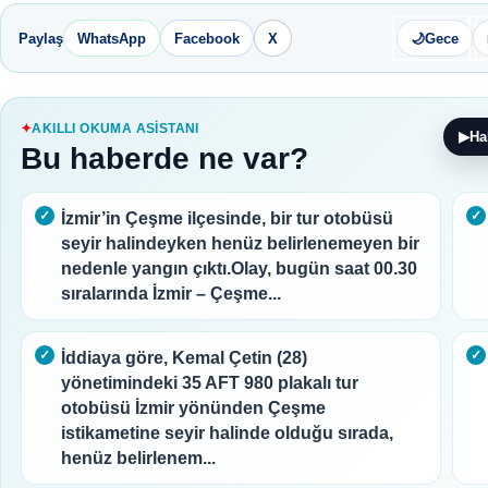
Paylaş
WhatsApp
Facebook
X
🌙
Gece
AKILLI OKUMA ASISTANI
▶
Ha
Bu haberde ne var?
İzmir’in Çeşme ilçesinde, bir tur otobüsü
seyir halindeyken henüz belirlenemeyen bir
nedenle yangın çıktı.Olay, bugün saat 00.30
sıralarında İzmir – Çeşme...
İddiaya göre, Kemal Çetin (28)
yönetimindeki 35 AFT 980 plakalı tur
otobüsü İzmir yönünden Çeşme
istikametine seyir halinde olduğu sırada,
henüz belirlenem...