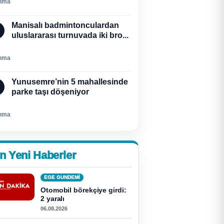
nma
Manisalı badmintonculardan
uluslararası turnuvada iki bro...
nma
Yunusemre’nin 5 mahallesinde
parke taşı döşeniyor
nma
n Yeni Haberler
EGE GUNDEMİ
Otomobil börekçiye girdi:
2 yaralı
06.08.2026