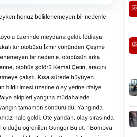
indeyken henüz belirlenemeyen bir nedenle
toyolu üzerinde meydana geldi. İddiaya
lakalı tur otobüsü İzmir yönünden Çeşme
irlenemeyen bir nedenle, otobüsün arka
ine, otobüs şoförü Kemal Çetin, aracını
etmeye çalıştı. Kısa sürede büyüyen
ildirilmesi üzerine olay yerine itfaiye
 itfaiye ekipleri yangına müdahalede
i yangın tamamen söndürüldü. Yangında
amaz hale geldi. Öte yandan, olay sırasında
bi olduğu öğrenilen Güngör Bulut, ” Bornova