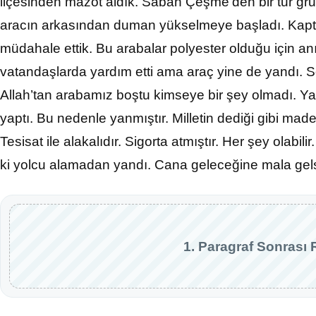
ilçesinden mazot aldık. Sabah Çeşme’den bir tur gru
aracın arkasından duman yükselmeye başladı. Kaptan
müdahale ettik. Bu arabalar polyester olduğu için an
vatandaşlarda yardım etti ama araç yine de yandı. So
Allah’tan arabamız boştu kimseye bir şey olmadı. Y
yaptı. Bu nedenle yanmıştır. Milletin dediği gibi ma
Tesisat ile alakalıdır. Sigorta atmıştır. Her şey olabili
ki yolcu alamadan yandı. Cana geleceğine mala gelsi
1. Paragraf Sonrası 