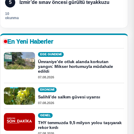
5
İzmir’de sınav öncesi gürültü teyakkuzu
10
okunma
En Yeni Haberler
EGE GUNDEMİ
Ümraniye’de otluk alanda korkutan
yangın: Mikser hortumuyla müdahale
edildi
07.08.2026
EKONOMI
Salihli’de salkım güvesi uyarısı
07.08.2026
GENEL
THY temmuzda 9,5 milyon yolcu taşıyarak
rekor kırdı
07.08.2026