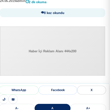
24.06.2019
admin
2 dk okuma
8 kez okundu
Haber İçi Reklam Alanı 444x200
WhatsApp
Facebook
X
🌙
📖
A-
A
A+