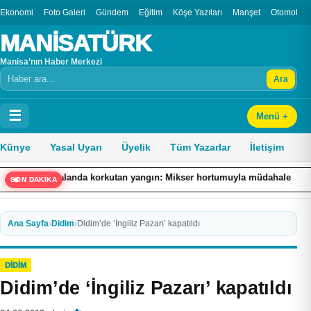
Ekonomi
Foto Galeri
Gündem
Eğitim
Köşe Yazıları
Manşet
Otomobil
MANİSATÜRK
Manisa’nın Haber Merkezi
Ara
Arama
☰
Menü +
Künye
Yasal Uyarı
Üyelik
Tüm Yazarlar
İletişim
landa korkutan yangın: Mikser hortumuyla müdahale edildi
Sali
SON DAKİKA
Ana Sayfa
›
Didim
›
Didim’de ‘İngiliz Pazarı’ kapatıldı
DIDIM
Didim’de ‘İngiliz Pazarı’ kapatıldı