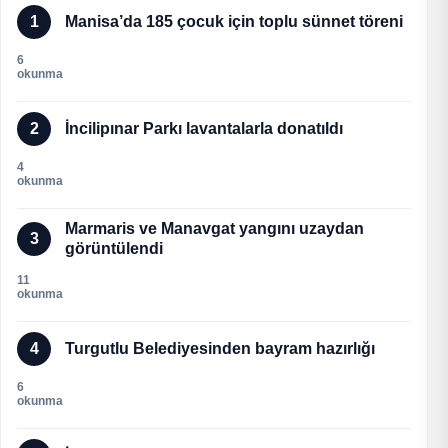
1
Manisa’da 185 çocuk için toplu sünnet töreni
6
okunma
2
İncilipınar Parkı lavantalarla donatıldı
4
okunma
Marmaris ve Manavgat yangını uzaydan
3
görüntülendi
11
okunma
4
Turgutlu Belediyesinden bayram hazırlığı
6
okunma