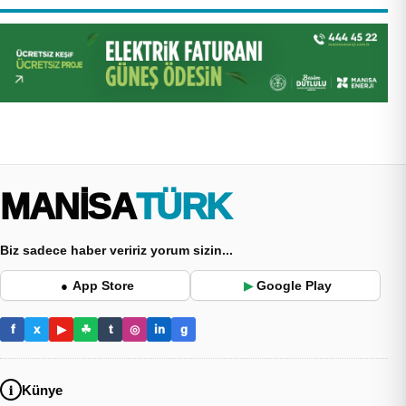
MANİSA
TÜRK
Biz sadece haber veririz yorum sizin...
App Store
Google Play
●
▶
f
x
▶
☘
t
◎
in
g
Künye