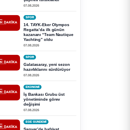
07.08.2026
SPOR
14. TAYK-Eker Olympos
Regatta’da ilk günün
kazananı “Team Nautique
Yachting” oldu
07.08.2026
SPOR
Galatasaray, yeni sezon
hazırlıklarını sürdürüyor
07.08.2026
EKONOMI
İş Bankası Grubu üst
yönetiminde görev
değişimi
07.08.2026
EGE GUNDEMİ
Sarıyer’de hafriyat