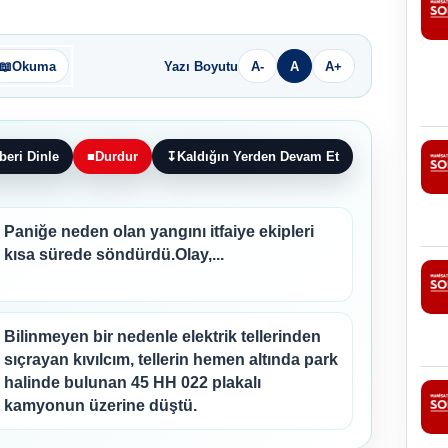
📖
Okuma
Yazı Boyutu
A-
A
A+
beri Dinle
■
Durdur
↧
Kaldığın Yerden Devam Et
Paniğe neden olan yangını itfaiye ekipleri
kısa sürede söndürdü.Olay,...
Bilinmeyen bir nedenle elektrik tellerinden
sıçrayan kıvılcım, tellerin hemen altında park
halinde bulunan 45 HH 022 plakalı
kamyonun üzerine düştü.