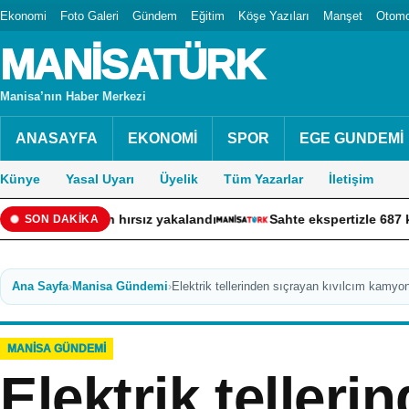
Ekonomi
Foto Galeri
Gündem
Eğitim
Köşe Yazıları
Manşet
Otomo
MANİSATÜRK
Manisa’nın Haber Merkezi
ANASAYFA
EKONOMİ
SPOR
EGE GUNDEMİ
Künye
Yasal Uyarı
Üyelik
Tüm Yazarlar
İletişim
bezdiren hırsız yakalandı
Sahte ekspertizle 687 kişiye vat
SON DAKİKA
Ana Sayfa
›
Manisa Gündemi
›
Elektrik tellerinden sıçrayan kıvılcım kamyo
MANISA GÜNDEMI
Elektrik telleri