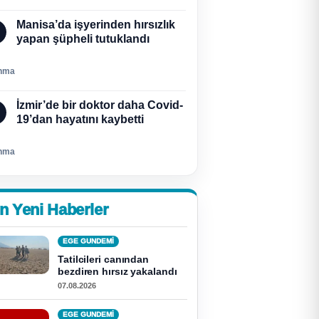
Manisa’da işyerinden hırsızlık
yapan şüpheli tutuklandı
nma
İzmir’de bir doktor daha Covid-
19’dan hayatını kaybetti
nma
n Yeni Haberler
EGE GUNDEMİ
Tatilcileri canından
bezdiren hırsız yakalandı
07.08.2026
EGE GUNDEMİ