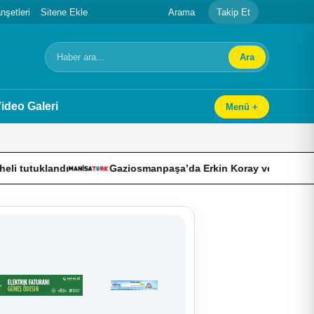
şetleri
Sitene Ekle
Arama
Takip Et
Ara
Arama
ideo Galeri
Menü +
andı
Gaziosmanpaşa’da Erkin Koray vefatının üçüncü yılın