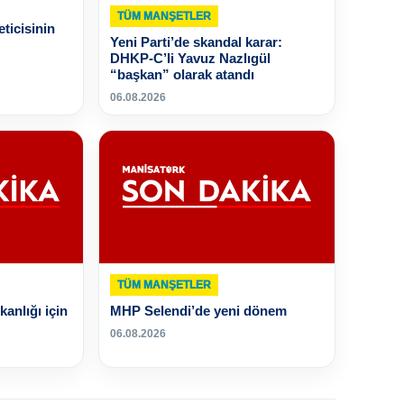
TÜM MANŞETLER
ticisinin
Yeni Parti’de skandal karar:
DHKP-C’li Yavuz Nazlıgül
“başkan” olarak atandı
06.08.2026
TÜM MANŞETLER
anlığı için
MHP Selendi’de yeni dönem
06.08.2026