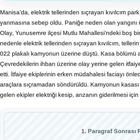
Manisa’da, elektrik tellerinden sıçrayan kıvılcım pa
yanmasına sebep oldu. Paniğe neden olan yangını it
Olay, Yunusemre ilçesi Mutlu Mahallesi’ndeki boş bi
nedenle elektrik tellerinden sıçrayan kıvılcım, telle
022 plakalı kamyonun üzerine düştü. Kasa bölümü 
Çevredekilerin ihbarı üzerine olay yerine gelen itfa
etti. İtfaiye ekiplerinin erken müdahalesi faciayı önl
araçlara sıçramadan söndürüldü. Kamyonun kasası ku
gelen ekipler elektriği kesip, arızanın giderilmesi için
1. Paragraf Sonrası 