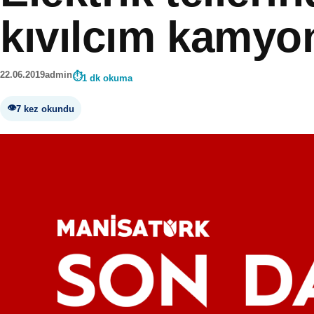
kıvılcım kamyo
22.06.2019
admin
1 dk okuma
7 kez okundu