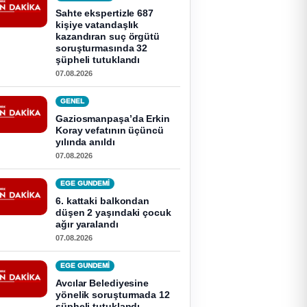
Sahte ekspertizle 687
kişiye vatandaşlık
kazandıran suç örgütü
soruşturmasında 32
şüpheli tutuklandı
07.08.2026
GENEL
Gaziosmanpaşa’da Erkin
Koray vefatının üçüncü
yılında anıldı
07.08.2026
EGE GUNDEMİ
6. kattaki balkondan
düşen 2 yaşındaki çocuk
ağır yaralandı
07.08.2026
EGE GUNDEMİ
Avcılar Belediyesine
yönelik soruşturmada 12
şüpheli tutuklandı