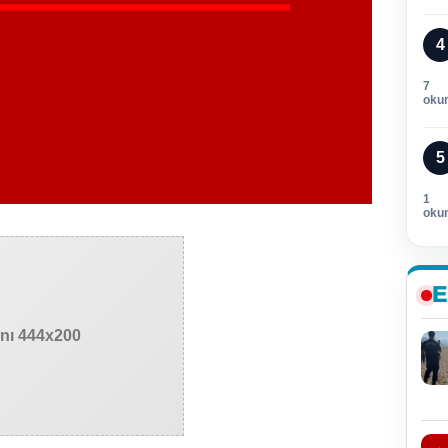
4
7
oku
5
1
oku
E
anı 444x200