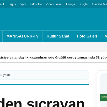
bil
Sağlık
Spor
Teknoloji
Video Galeri
Dünya
Burçlar
Gazete Man
MANİSATÜRK-TV
Kültür Sanat
Foto Galeri
V
andaşlık kazandıran suç örgütü soruşturmasında 32 şüpheli tutukl
nu yaktı
nden sıçrayan