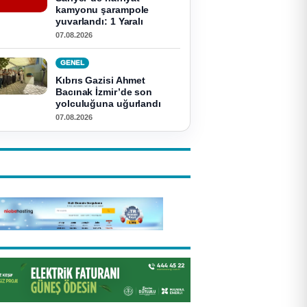
kamyonu şarampole
yuvarlandı: 1 Yaralı
07.08.2026
GENEL
Kıbrıs Gazisi Ahmet
Bacınak İzmir’de son
yolculuğuna uğurlandı
07.08.2026