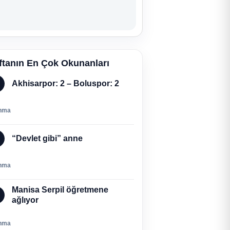
ftanın En Çok Okunanları
Akhisarpor: 2 – Boluspor: 2
nma
“Devlet gibi” anne
nma
Manisa Serpil öğretmene
ağlıyor
nma