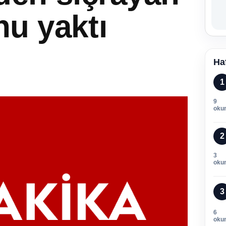
nu yaktı
Ha
1
9
oku
2
3
oku
3
6
oku