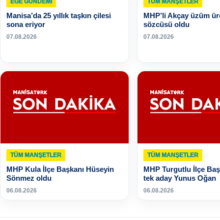
EGE GUNDEMİ
TÜM MANŞETLER
Manisa’da 25 yıllık taşkın çilesi
MHP’li Akçay üzüm üre
sona eriyor
sözcüsü oldu
07.08.2026
07.08.2026
TÜM MANŞETLER
TÜM MANŞETLER
MHP Kula İlçe Başkanı Hüseyin
MHP Turgutlu İlçe Başk
Sönmez oldu
tek aday Yunus Oğan
06.08.2026
06.08.2026