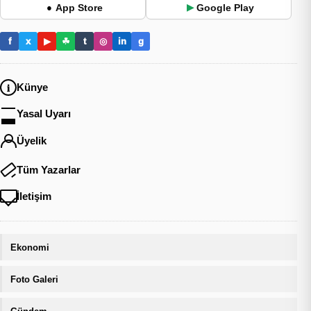
App Store
Google Play
●
▶
f
x
▶
☘
t
◎
in
g
Künye
Yasal Uyarı
Üyelik
Tüm Yazarlar
İletişim
Ekonomi
Foto Galeri