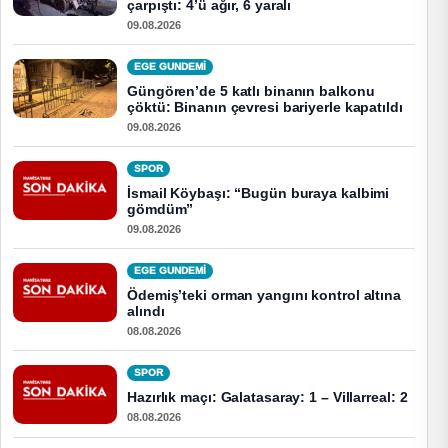
çarpıştı: 4’ü ağır, 6 yaralı
09.08.2026
EGE GUNDEMİ
Güngören’de 5 katlı binanın balkonu
çöktü: Binanın çevresi bariyerle kapatıldı
09.08.2026
SPOR
İsmail Köybaşı: “Bugün buraya kalbimi
gömdüm”
09.08.2026
EGE GUNDEMİ
Ödemiş’teki orman yangını kontrol altına
alındı
08.08.2026
SPOR
Hazırlık maçı: Galatasaray: 1 – Villarreal: 2
08.08.2026