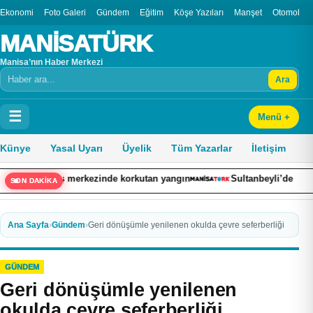
Ekonomi
Foto Galeri
Gündem
Eğitim
Köşe Yazıları
Manşet
Otomobil
MANİSATÜRK
Manisa’nın Haber Merkezi
Ara
Arama
☰
Menü +
Künye
Yasal Uyarı
Üyelik
Tüm Yazarlar
İletişim
rkezinde korkutan yangın
Sultanbeyli’de kaza yapan otomobil alev
SON DAKİKA
Ana Sayfa
›
Gündem
›
Geri dönüşümle yenilenen okulda çevre seferberliği
GÜNDEM
Geri dönüşümle yenilenen
okulda çevre seferberliği