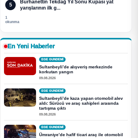
Burhanettin Tekdağ Yıl Sonu Kupası yat
5
yarışlarının ilk g...
1
okunma
En Yeni Haberler
EGE GUNDEMİ
Sultanbeyli’de alışveriş merkezinde
korkutan yangın
09.08.2026
EGE GUNDEMİ
Sultanbeyli’de kaza yapan otomobil alev
aldı: Sürücü ve araç sahipleri arasında
tartışma çıktı
09.08.2026
EGE GUNDEMİ
Ümraniye’de hafif ticari araç ile otomobil