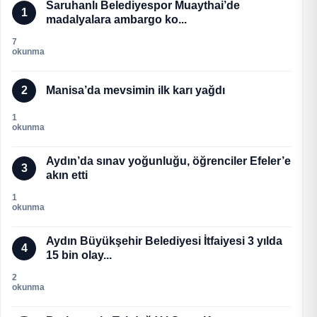
Saruhanlı Belediyespor Muaythai’de
1
madalyalara ambargo ko...
7
okunma
2
Manisa’da mevsimin ilk karı yağdı
1
okunma
Aydın’da sınav yoğunluğu, öğrenciler Efeler’e
3
akın etti
1
okunma
Aydın Büyükşehir Belediyesi İtfaiyesi 3 yılda
4
15 bin olay...
2
okunma