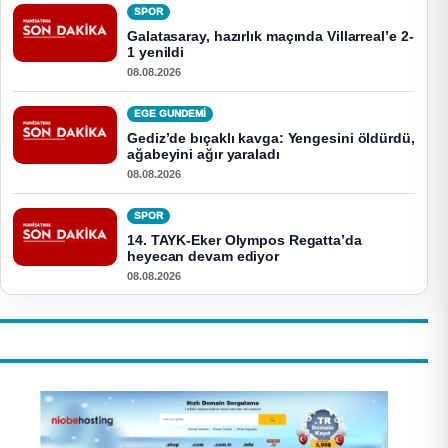
SPOR
Galatasaray, hazırlık maçında Villarreal’e 2-
1 yenildi
08.08.2026
EGE GUNDEMİ
Gediz’de bıçaklı kavga: Yengesini öldürdü,
ağabeyini ağır yaraladı
08.08.2026
SPOR
14. TAYK-Eker Olympos Regatta’da
heyecan devam ediyor
08.08.2026