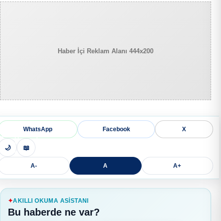
Haber İçi Reklam Alanı 444x200
WhatsApp
Facebook
X
🌙
📖
A-
A
A+
AKILLI OKUMA ASISTANI
Bu haberde ne var?