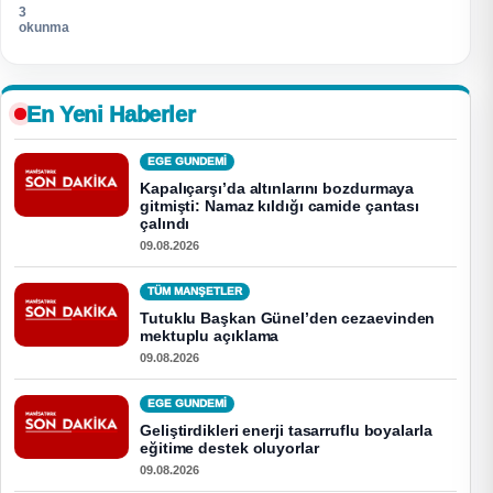
3
okunma
En Yeni Haberler
EGE GUNDEMİ
Kapalıçarşı’da altınlarını bozdurmaya
gitmişti: Namaz kıldığı camide çantası
çalındı
09.08.2026
TÜM MANŞETLER
Tutuklu Başkan Günel’den cezaevinden
mektuplu açıklama
09.08.2026
EGE GUNDEMİ
Geliştirdikleri enerji tasarruflu boyalarla
eğitime destek oluyorlar
09.08.2026