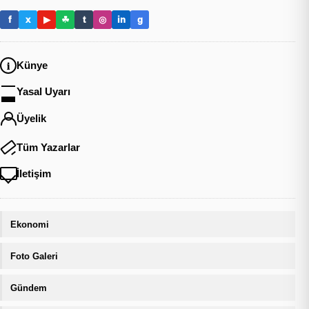
f
x
▶
☘
t
◎
in
g
Künye
Yasal Uyarı
Üyelik
Tüm Yazarlar
İletişim
Ekonomi
Foto Galeri
Gündem