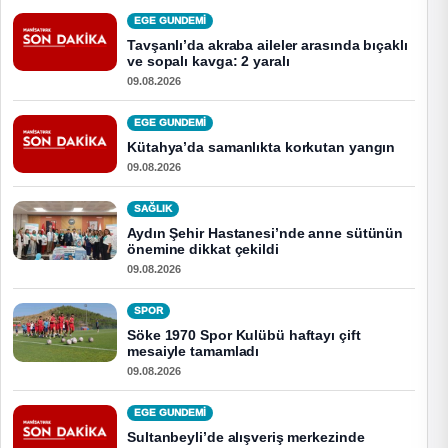
EGE GUNDEMİ
Tavşanlı’da akraba aileler arasında bıçaklı
ve sopalı kavga: 2 yaralı
09.08.2026
EGE GUNDEMİ
Kütahya’da samanlıkta korkutan yangın
09.08.2026
SAĞLIK
Aydın Şehir Hastanesi’nde anne sütünün
önemine dikkat çekildi
09.08.2026
SPOR
Söke 1970 Spor Kulübü haftayı çift
mesaiyle tamamladı
09.08.2026
EGE GUNDEMİ
Sultanbeyli’de alışveriş merkezinde