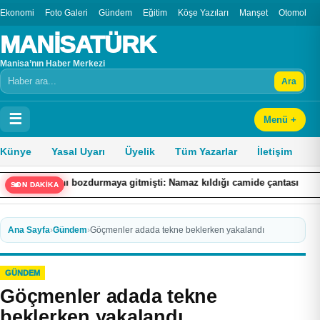
Ekonomi
Foto Galeri
Gündem
Eğitim
Köşe Yazıları
Manşet
Otomobil
MANİSATÜRK
Manisa’nın Haber Merkezi
Ara
Arama
☰
Menü +
Künye
Yasal Uyarı
Üyelik
Tüm Yazarlar
İletişim
nı bozdurmaya gitmişti: Namaz kıldığı camide çantası çalındı
Tut
SON DAKİKA
Ana Sayfa
›
Gündem
›
Göçmenler adada tekne beklerken yakalandı
GÜNDEM
Göçmenler adada tekne
beklerken yakalandı