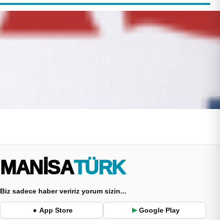
MANİSA
TÜRK
Biz sadece haber veririz yorum sizin...
App Store
Google Play
●
▶