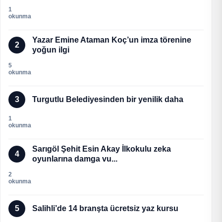
1
okunma
Yazar Emine Ataman Koç’un imza törenine
2
yoğun ilgi
5
okunma
3
Turgutlu Belediyesinden bir yenilik daha
1
okunma
Sarıgöl Şehit Esin Akay İlkokulu zeka
4
oyunlarına damga vu...
2
okunma
5
Salihli’de 14 branşta ücretsiz yaz kursu