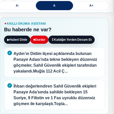
A-
A
A+
AKILLI OKUMA ASISTANI
Bu haberde ne var?
▶
Haberi Dinle
■
Durdur
↧
Kaldığın Yerden Devam Et
Aydın’ın Didim ilçesi açıklarında bulunan
Panayır Adası’nda tekne bekleyen düzensiz
göçmeler, Sahil Güvenlik ekipleri tarafından
yakalandı.Muğla 112 Acil Ç...
İhbarı değerlendiren Sahil Güvenlik ekipleri
Panayır Ada’sında sahilde bekleyen 15
Suriye, 9 Filistin ve 1 Fas uyruklu düzensiz
göçmen ile karşılaştı.Topla...