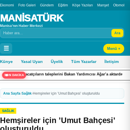
Ekonomi
Foto Galeri
Gündem
Eğitim
Köşe Yazıları
Manşet
Otomobil
MANİSATÜRK
Manisa’nın Haber Merkezi
Ara
Arama
☰
Menü +
Künye
Yasal Uyarı
Üyelik
Tüm Yazarlar
İletişim
ıların taleplerini Bakan Yardımcısı Ağar’a aktardı
Buldan’daki t
SON DAKİKA
Ana Sayfa
›
Sağlık
›
Hemşireler için ’Umut Bahçesi’ oluşturuldu
SAĞLIK
Hemşireler için ’Umut Bahçesi’
oluşturuldu