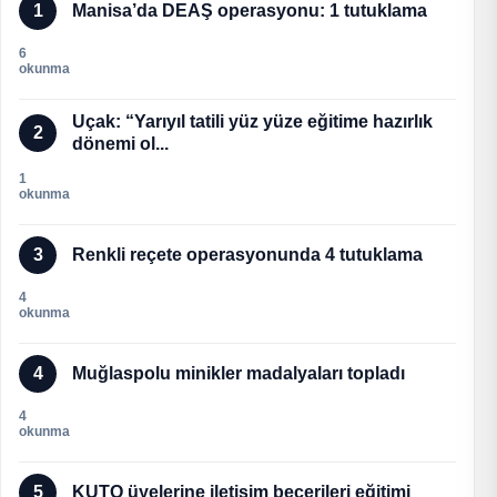
1
Manisa’da DEAŞ operasyonu: 1 tutuklama
6
okunma
Uçak: “Yarıyıl tatili yüz yüze eğitime hazırlık
2
dönemi ol...
1
okunma
3
Renkli reçete operasyonunda 4 tutuklama
4
okunma
4
Muğlaspolu minikler madalyaları topladı
4
okunma
5
KUTO üyelerine iletişim becerileri eğitimi