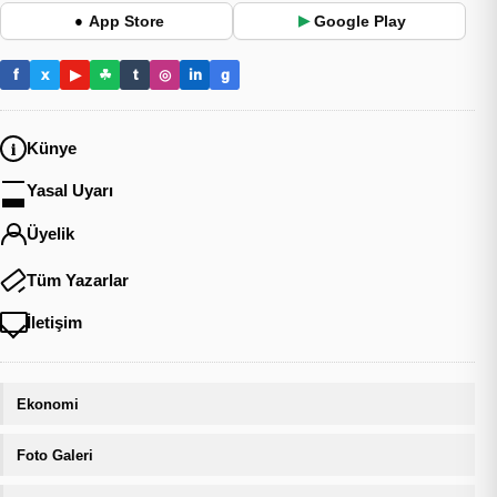
App Store
Google Play
●
▶
f
x
▶
☘
t
◎
in
g
Künye
Yasal Uyarı
Üyelik
Tüm Yazarlar
İletişim
Ekonomi
Foto Galeri