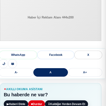
Haber İçi Reklam Alanı 444x200
WhatsApp
Facebook
X
🌙
📖
A-
A
A+
AKILLI OKUMA ASISTANI
Bu haberde ne var?
▶
Haberi Dinle
■
Durdur
↧
Kaldığın Yerden Devam Et