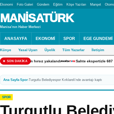
Ekonomi
Foto Galeri
Gündem
Eğitim
Köşe Yazıları
Manşet
Otomo
MANİSATÜRK
Manisa’nın Haber Merkezi
ANASAYFA
EKONOMİ
SPOR
EGE GUNDEMİ
Künye
Yasal Uyarı
Üyelik
Tüm Yazarlar
İletişim
n hırsız yakalandı
Sahte ekspertizle 687 kişiye vatandaşlı
SON DAKİKA
Ana Sayfa
›
Spor
›
Turgutlu Belediyespor Kırklareli’nde avantajı kaptı
SPOR
Turgutlu Beled