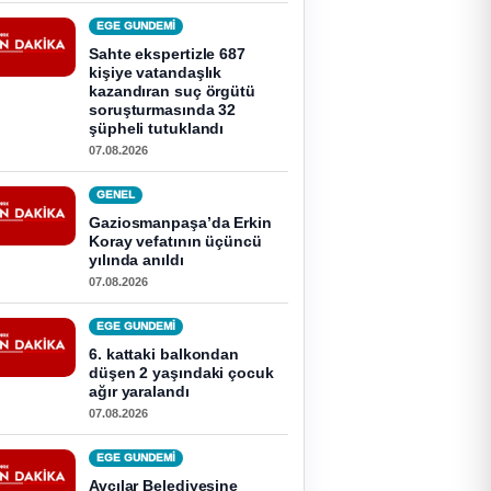
EGE GUNDEMİ
Sahte ekspertizle 687
kişiye vatandaşlık
kazandıran suç örgütü
soruşturmasında 32
şüpheli tutuklandı
07.08.2026
GENEL
Gaziosmanpaşa’da Erkin
Koray vefatının üçüncü
yılında anıldı
07.08.2026
EGE GUNDEMİ
6. kattaki balkondan
düşen 2 yaşındaki çocuk
ağır yaralandı
07.08.2026
EGE GUNDEMİ
Avcılar Belediyesine