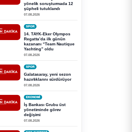
yönelik soruşturmada 12
şüpheli tutuklandı
07.08.2026
SPOR
14. TAYK-Eker Olympos
Regatta’da ilk günün
kazananı “Team Nautique
Yachting” oldu
07.08.2026
SPOR
Galatasaray, yeni sezon
hazırlıklarını sürdürüyor
07.08.2026
EKONOMI
İş Bankası Grubu üst
yönetiminde görev
değişimi
07.08.2026