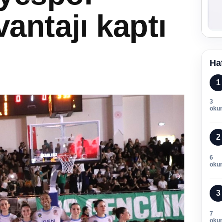
vantajı kaptı
Ha
1
3
oku
2
6
oku
3
7
oku