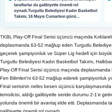
taraftarlar da galibiyette önemli rol
oynadı.Turgutlu Belediyesi Kadın Basketbol
Takımı, 16 Mayıs Cumartesi günü...
TKBL Play-Off Final Serisi üçüncü maçında Kırklareli B
deplasmanda 63-52 mağlup eden Turgutlu Belediyesi
geçerek şampiyonluk ve Süper Lig hedefi için büyük
Turgutlu Belediyesi Kadın Basketbol Takımı, Halkba
Play-Off Final Serisi üçüncü maçında deplasmanda karş
Fen Bilimleri’ni 63-52 mağlup ederek şampiyonluk yolu
Final serisinin nefes kesen üçüncü karşılaşmasında 
temsilcisi, aldığı galibiyetle seride durumu 2-1’e geti
yolunda önemli bir avantaj elde etti. Deplasmanda ta
galibiyette önemli rol oynadı.