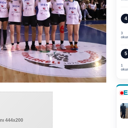
4
3
oku
5
1
oku
E
anı 444x200