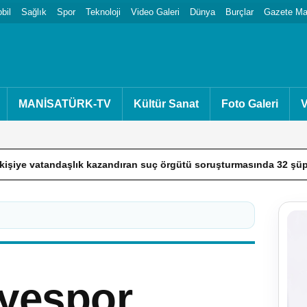
bil
Sağlık
Spor
Teknoloji
Video Galeri
Dünya
Burçlar
Gazete Man
MANİSATÜRK-TV
Kültür Sanat
Foto Galeri
V
k kazandıran suç örgütü soruşturmasında 32 şüpheli tutuklandı
iyespor