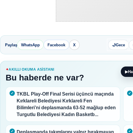
Paylaş
WhatsApp
Facebook
X
🌙
Gece
AKILLI OKUMA ASISTANI
▶
Ha
Bu haberde ne var?
TKBL Play-Off Final Serisi üçüncü maçında
Kırklareli Belediyesi Kırklareli Fen
Bilimleri’ni deplasmanda 63-52 mağlup eden
Turgutlu Belediyesi Kadın Basketb...
Deplasmanda takımlarını yalnız bırakmayan