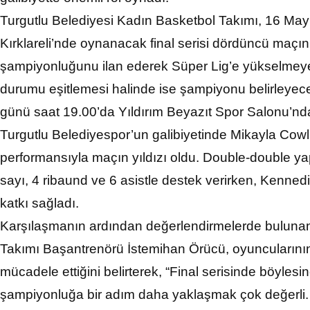
Turgutlu Belediyesi Kadın Basketbol Takımı, 16 May
Kırklareli’nde oynanacak final serisi dördüncü maçın
şampiyonluğunu ilan ederek Süper Lig’e yükselmeye
durumu eşitlemesi halinde ise şampiyonu belirleye
günü saat 19.00’da Yıldırım Beyazıt Spor Salonu’n
Turgutlu Belediyespor’un galibiyetinde Mikayla Cowl
performansıyla maçın yıldızı oldu. Double-double 
sayı, 4 ribaund ve 6 asistle destek verirken, Kenne
katkı sağladı.
Karşılaşmanın ardından değerlendirmelerde bulunan
Takımı Başantrenörü İstemihan Örücü, oyuncularının 
mücadele ettiğini belirterek, “Final serisinde böylesi
şampiyonluğa bir adım daha yaklaşmak çok değerli