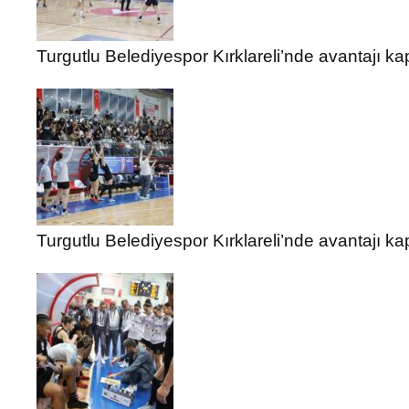
Turgutlu Belediyespor Kırklareli’nde avantajı kap
Turgutlu Belediyespor Kırklareli’nde avantajı kap