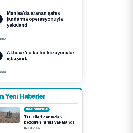
Manisa’da aranan şahıs
jandarma operasyonuyla
yakalandı
nma
Akhisar’da kültür koruyucuları
işbaşında
nma
n Yeni Haberler
EGE GUNDEMİ
Tatilcileri canından
bezdiren hırsız yakalandı
07.08.2026