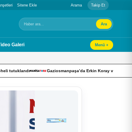
şetleri
Sitene Ekle
Arama
Takip Et
Ara
Arama
ideo Galeri
Menü +
Gaziosmanpaşa’da Erkin Koray vefatının üçüncü yılında anıl