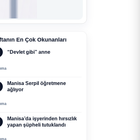
ftanın En Çok Okunanları
“Devlet gibi” anne
nma
Manisa Serpil öğretmene
ağlıyor
nma
Manisa’da işyerinden hırsızlık
yapan şüpheli tutuklandı
nma