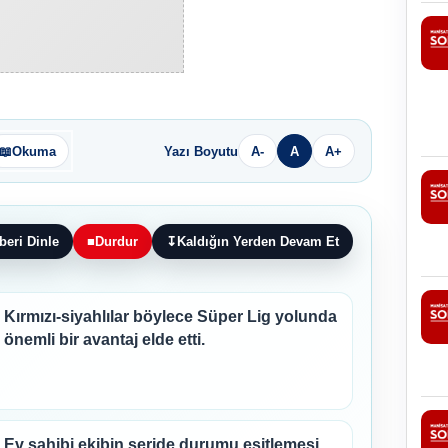
📖
Okuma
Yazı Boyutu
A-
A
A+
beri Dinle
■
Durdur
↧
Kaldığın Yerden Devam Et
Kırmızı-siyahlılar böylece Süper Lig yolunda
önemli bir avantaj elde etti.
Ev sahibi ekibin seride durumu eşitlemesi