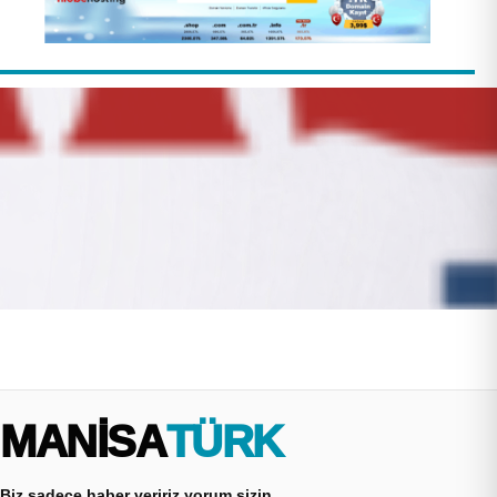
MANİSA
TÜRK
Biz sadece haber veririz yorum sizin...