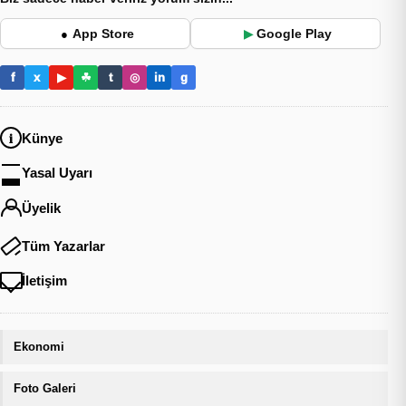
App Store
Google Play
●
▶
f
x
▶
☘
t
◎
in
g
Künye
Yasal Uyarı
Üyelik
Tüm Yazarlar
İletişim
Ekonomi
Foto Galeri