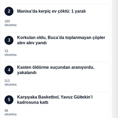
2
Manisa’da kerpiç ev çöktü: 1 yaralı
165
okunma
Korkulan oldu, Buca’da toplanmayan çöpler
3
alev alev yandı
33
okunma
Kasten öldürme suçundan aranıyordu,
4
yakalandı
113
okunma
Karşıyaka Basketbol, Yavuz Gültekin’i
5
kadrosuna kattı
48
okunma