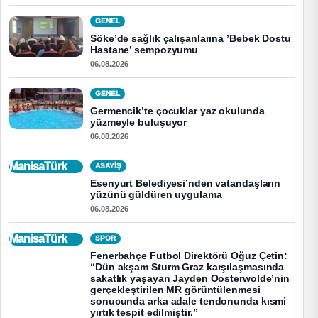
GENEL
Söke’de sağlık çalışanlarına ’Bebek Dostu
Hastane’ sempozyumu
06.08.2026
GENEL
Germencik’te çocuklar yaz okulunda
yüzmeyle buluşuyor
06.08.2026
ManisaTürk
ASAYİŞ
Esenyurt Belediyesi’nden vatandaşların
yüzünü güldüren uygulama
06.08.2026
ManisaTürk
SPOR
Fenerbahçe Futbol Direktörü Oğuz Çetin:
“Dün akşam Sturm Graz karşılaşmasında
sakatlık yaşayan Jayden Oosterwolde’nin
gerçekleştirilen MR görüntülenmesi
sonucunda arka adale tendonunda kısmi
yırtık tespit edilmiştir.”