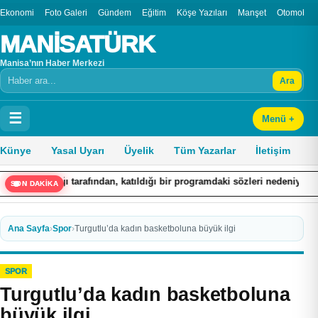
Ekonomi
Foto Galeri
Gündem
Eğitim
Köşe Yazıları
Manşet
Otomobil
MANİSATÜRK
Manisa’nın Haber Merkezi
Ara
Arama
☰
Menü +
Künye
Yasal Uyarı
Üyelik
Tüm Yazarlar
İletişim
dan, katıldığı bir programdaki sözleri nedeniyle hakkında ’Cumhurbaşkan
SON DAKİKA
Ana Sayfa
›
Spor
›
Turgutlu’da kadın basketboluna büyük ilgi
SPOR
Turgutlu’da kadın basketboluna
büyük ilgi