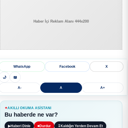
Haber İçi Reklam Alanı 444x200
WhatsApp
Facebook
X
🌙
📖
A-
A
A+
AKILLI OKUMA ASISTANI
Bu haberde ne var?
▶
Haberi Dinle
■
Durdur
↧
Kaldığın Yerden Devam Et