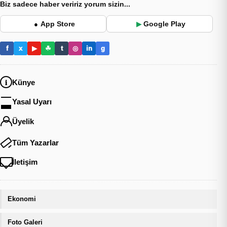
Biz sadece haber veririz yorum sizin...
App Store
Google Play
●
▶
f
x
▶
☘
t
◎
in
g
Künye
Yasal Uyarı
Üyelik
Tüm Yazarlar
İletişim
Ekonomi
Foto Galeri