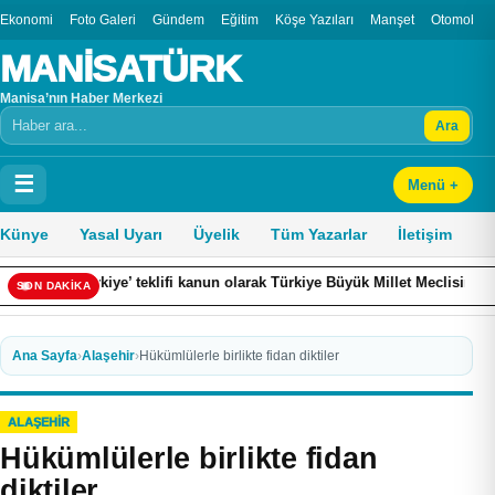
Ekonomi
Foto Galeri
Gündem
Eğitim
Köşe Yazıları
Manşet
Otomobil
MANİSATÜRK
Manisa’nın Haber Merkezi
Ara
Arama
☰
Menü +
Künye
Yasal Uyarı
Üyelik
Tüm Yazarlar
İletişim
teklifi kanun olarak Türkiye Büyük Millet Meclisinden geçmiş olacak. Bur
SON DAKİKA
Ana Sayfa
›
Alaşehir
›
Hükümlülerle birlikte fidan diktiler
ALAŞEHIR
Hükümlülerle birlikte fidan
diktiler