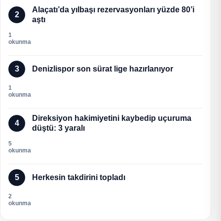
Alaçatı’da yılbaşı rezervasyonları yüzde 80’i
2
aştı
1
okunma
3
Denizlispor son sürat lige hazırlanıyor
1
okunma
Direksiyon hakimiyetini kaybedip uçuruma
4
düştü: 3 yaralı
5
okunma
5
Herkesin takdirini topladı
2
okunma