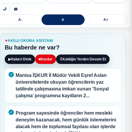
🌙
📖
A-
A
A+
AKILLI OKUMA ASISTANI
Bu haberde ne var?
▶
Haberi Dinle
■
Durdur
↧
Kaldığın Yerden Devam Et
Manisa İŞKUR İl Müdür Vekili Eşref Aslan
üniversitelerde okuyan öğrencilerin yaz
tatilinde çalışmasına imkan sunan ’Sosyal
çalışma’ programına kayıtların 2...
Program sayesinde öğrenciler hem mesleki
deneyim kazanacak, hem günlük ödemelerini
alacak hem de toplumsal faydası olan işlerde