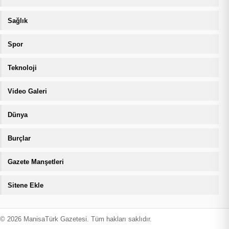
Sağlık
Spor
Teknoloji
Video Galeri
Dünya
Burçlar
Gazete Manşetleri
Sitene Ekle
MANİSATÜRK İÇERİK KORUMA · 08.08.2026 09:43 · ZIYARETÇI
MANİSATÜRK İÇERİK KORUMA · 08.08
© 2026 ManisaTürk Gazetesi. Tüm hakları saklıdır.