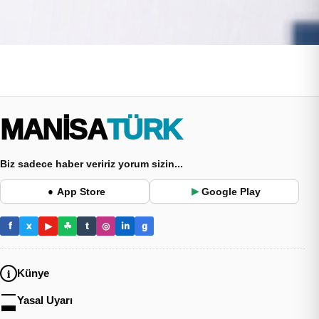
MANİSA
TÜRK
Biz sadece haber veririz yorum sizin...
App Store
Google Play
●
▶
f
x
▶
☘
t
◎
in
g
Künye
Yasal Uyarı