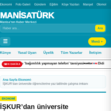
Ekonomi
Foto Galeri
Gündem
Eğitim
Köşe Yazıları
Manşet
Otomobil
MANİSATÜRK
Manisa’nın Haber Merkezi
Ara
Arama
☰
Menü +
Künye
Yasal Uyarı
Üyelik
Tüm Yazarlar
İletişim
bağımlılık yapmayan telefon’ tavsiyesi
Didim’de kadınlar dikiş ö
SON DAKİKA
Ana Sayfa
›
Ekonomi
›
İŞKUR’dan üniversite öğrencilerine yaz tatilinde çalışma imkanı
EKONOMI
İŞKUR’dan üniversite