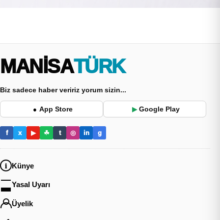
MANİSA
TÜRK
Biz sadece haber veririz yorum sizin...
App Store
Google Play
●
▶
f
x
▶
☘
t
◎
in
g
Künye
Yasal Uyarı
Üyelik