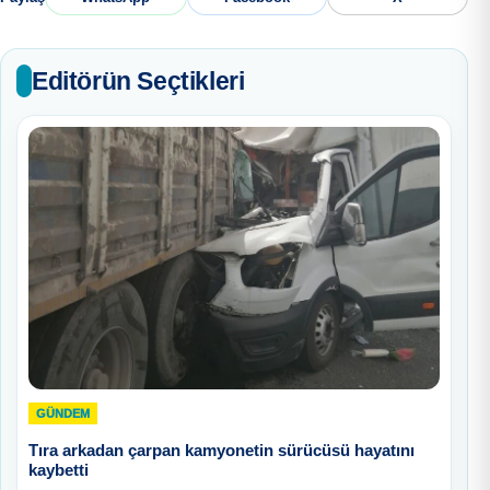
Editörün Seçtikleri
GÜNDEM
Tıra arkadan çarpan kamyonetin sürücüsü hayatını
kaybetti