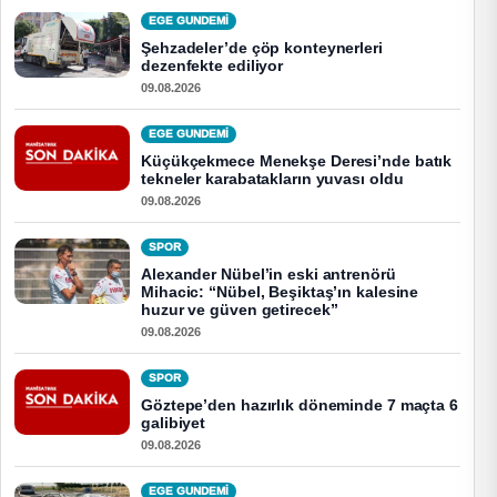
EGE GUNDEMİ
Şehzadeler’de çöp konteynerleri
dezenfekte ediliyor
09.08.2026
EGE GUNDEMİ
Küçükçekmece Menekşe Deresi’nde batık
tekneler karabatakların yuvası oldu
09.08.2026
SPOR
Alexander Nübel’in eski antrenörü
Mihacic: “Nübel, Beşiktaş’ın kalesine
huzur ve güven getirecek”
09.08.2026
SPOR
Göztepe’den hazırlık döneminde 7 maçta 6
galibiyet
09.08.2026
EGE GUNDEMİ