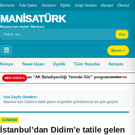
Ekonomi
Foto Galeri
Gündem
Eğitim
Köşe Yazıları
Manşet
Otomobil
MANİSATÜRK
Manisa’nın Haber Merkezi
Ara
Arama
☰
Menü +
Künye
Yasal Uyarı
Üyelik
Tüm Yazarlar
İletişim
dan “AK Belediyeciliği Yerinde Gör” programı
Başkan Çerçioğlu b
SON DAKİKA
Ana Sayfa
›
Gündem
›
İstanbul’dan Didim’e tatile gelen engelliler gönüllerince bir gün geçirdi
GÜNDEM
İstanbul’dan Didim’e tatile gelen