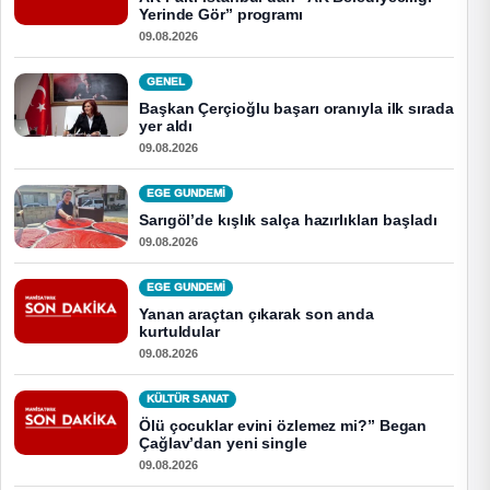
Yerinde Gör” programı
09.08.2026
GENEL
Başkan Çerçioğlu başarı oranıyla ilk sırada
yer aldı
09.08.2026
EGE GUNDEMİ
Sarıgöl’de kışlık salça hazırlıkları başladı
09.08.2026
EGE GUNDEMİ
Yanan araçtan çıkarak son anda
kurtuldular
09.08.2026
KÜLTÜR SANAT
Ölü çocuklar evini özlemez mi?” Began
Çağlav’dan yeni single
09.08.2026