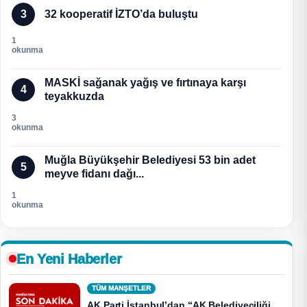
3
32 kooperatif İZTO’da buluştu
1
okunma
MASKİ sağanak yağış ve fırtınaya karşı
4
teyakkuzda
3
okunma
Muğla Büyükşehir Belediyesi 53 bin adet
5
meyve fidanı dağı...
1
okunma
En Yeni Haberler
TÜM MANŞETLER
AK Parti İstanbul’dan “AK Belediyeciliği