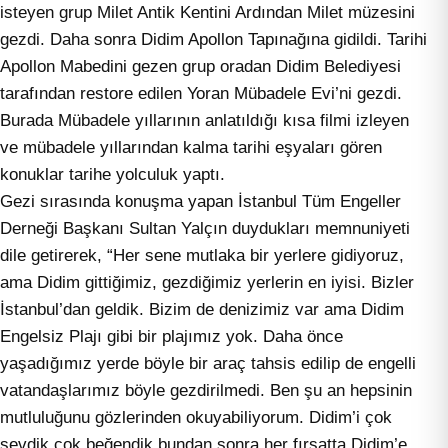
isteyen grup Milet Antik Kentini Ardından Milet müzesini
gezdi. Daha sonra Didim Apollon Tapınağına gidildi. Tarihi
Apollon Mabedini gezen grup oradan Didim Belediyesi
tarafından restore edilen Yoran Mübadele Evi’ni gezdi.
Burada Mübadele yıllarının anlatıldığı kısa filmi izleyen
ve mübadele yıllarından kalma tarihi eşyaları gören
konuklar tarihe yolculuk yaptı.
Gezi sırasında konuşma yapan İstanbul Tüm Engeller
Derneği Başkanı Sultan Yalçın duydukları memnuniyeti
dile getirerek, “Her sene mutlaka bir yerlere gidiyoruz,
ama Didim gittiğimiz, gezdiğimiz yerlerin en iyisi. Bizler
İstanbul’dan geldik. Bizim de denizimiz var ama Didim
Engelsiz Plajı gibi bir plajımız yok. Daha önce
yaşadığımız yerde böyle bir araç tahsis edilip de engelli
vatandaşlarımız böyle gezdirilmedi. Ben şu an hepsinin
mutluluğunu gözlerinden okuyabiliyorum. Didim’i çok
sevdik çok beğendik bundan sonra her fırsatta Didim’e