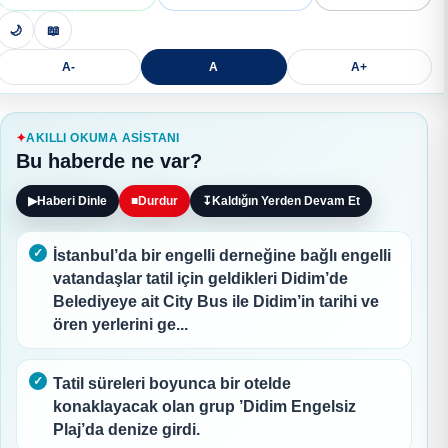
🌙
📖
A-
A
A+
AKILLI OKUMA ASISTANI
Bu haberde ne var?
▶
Haberi Dinle
■
Durdur
↧
Kaldığın Yerden Devam Et
İstanbul’da bir engelli derneğine bağlı engelli
vatandaşlar tatil için geldikleri Didim’de
Belediyeye ait City Bus ile Didim’in tarihi ve
ören yerlerini ge...
Tatil süreleri boyunca bir otelde
konaklayacak olan grup ’Didim Engelsiz
Plaj’da denize girdi.