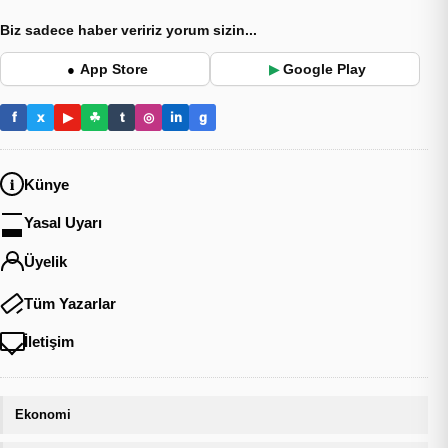
Biz sadece haber veririz yorum sizin...
App Store
Google Play
●
▶
f
x
▶
☘
t
◎
in
g
Künye
Yasal Uyarı
Üyelik
Tüm Yazarlar
İletişim
Ekonomi