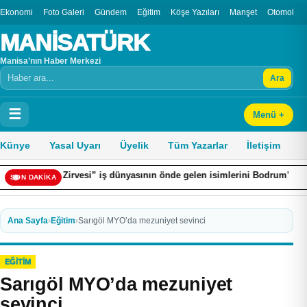
Ekonomi
Foto Galeri
Gündem
Eğitim
Köşe Yazıları
Manşet
Otomobil
MANİSATÜRK
Manisa’nın Haber Merkezi
Ara
Arama
☰
Menü +
Künye
Yasal Uyarı
Üyelik
Tüm Yazarlar
İletişim
 Zirvesi” iş dünyasının önde gelen isimlerini Bodrum’da bir araya geti
SON DAKİKA
Ana Sayfa
›
Eğitim
›
Sarıgöl MYO’da mezuniyet sevinci
EĞITIM
Sarıgöl MYO’da mezuniyet
sevinci