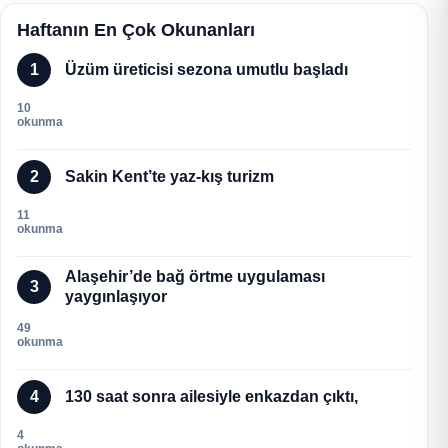
Haftanın En Çok Okunanları
1
Üzüm üreticisi sezona umutlu başladı
10
okunma
2
Sakin Kent’te yaz-kış turizm
11
okunma
Alaşehir’de bağ örtme uygulaması
3
yaygınlaşıyor
49
okunma
4
130 saat sonra ailesiyle enkazdan çıktı,
4