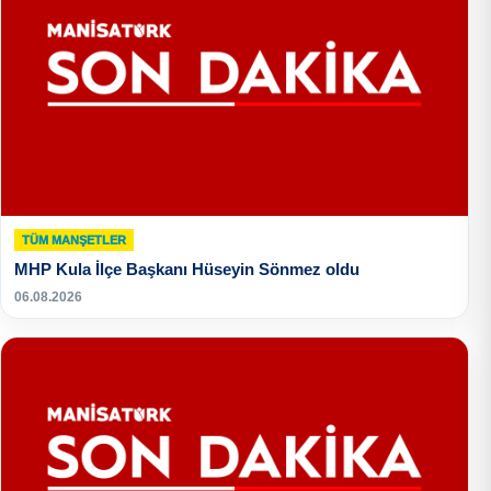
TÜM MANŞETLER
MHP Kula İlçe Başkanı Hüseyin Sönmez oldu
06.08.2026