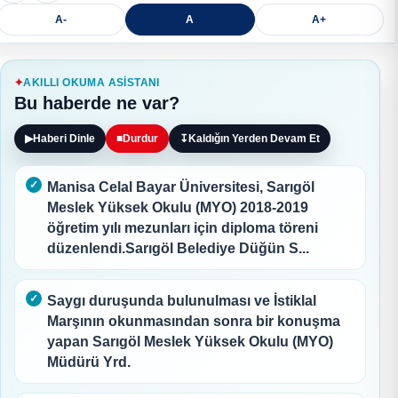
A-
A
A+
AKILLI OKUMA ASISTANI
Bu haberde ne var?
▶
Haberi Dinle
■
Durdur
↧
Kaldığın Yerden Devam Et
Manisa Celal Bayar Üniversitesi, Sarıgöl
Meslek Yüksek Okulu (MYO) 2018-2019
öğretim yılı mezunları için diploma töreni
düzenlendi.Sarıgöl Belediye Düğün S...
Saygı duruşunda bulunulması ve İstiklal
Marşının okunmasından sonra bir konuşma
yapan Sarıgöl Meslek Yüksek Okulu (MYO)
Müdürü Yrd.