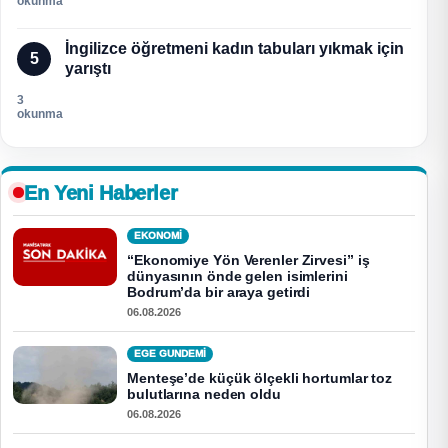
okunma
İngilizce öğretmeni kadın tabuları yıkmak için
5
yarıştı
3
okunma
En Yeni Haberler
EKONOMI
“Ekonomiye Yön Verenler Zirvesi” iş
dünyasının önde gelen isimlerini
Bodrum’da bir araya getirdi
06.08.2026
EGE GUNDEMİ
Menteşe’de küçük ölçekli hortumlar toz
bulutlarına neden oldu
06.08.2026