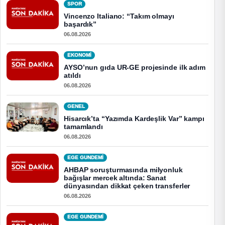
SPOR
Vincenzo Italiano: “Takım olmayı
başardık”
06.08.2026
EKONOMI
AYSO’nun gıda UR-GE projesinde ilk adım
atıldı
06.08.2026
GENEL
Hisarcık’ta “Yazımda Kardeşlik Var” kampı
tamamlandı
06.08.2026
EGE GUNDEMİ
AHBAP soruşturmasında milyonluk
bağışlar mercek altında: Sanat
dünyasından dikkat çeken transferler
06.08.2026
EGE GUNDEMİ