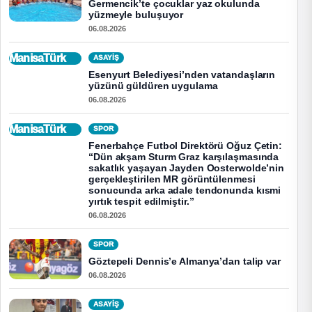
Germencik’te çocuklar yaz okulunda
yüzmeyle buluşuyor
06.08.2026
ManisaTürk
ASAYİŞ
Esenyurt Belediyesi’nden vatandaşların
yüzünü güldüren uygulama
06.08.2026
ManisaTürk
SPOR
Fenerbahçe Futbol Direktörü Oğuz Çetin:
“Dün akşam Sturm Graz karşılaşmasında
sakatlık yaşayan Jayden Oosterwolde’nin
gerçekleştirilen MR görüntülenmesi
sonucunda arka adale tendonunda kısmi
yırtık tespit edilmiştir.”
06.08.2026
SPOR
Göztepeli Dennis’e Almanya’dan talip var
06.08.2026
ASAYİŞ