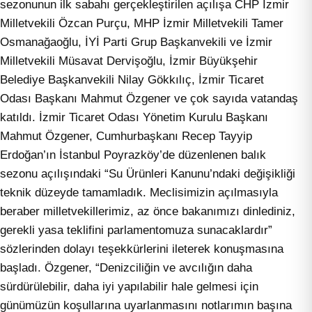
sezonunun ilk sabahı gerçekleştirilen açılışa CHP İzmir
Milletvekili Özcan Purçu, MHP İzmir Milletvekili Tamer
Osmanağaoğlu, İYİ Parti Grup Başkanvekili ve İzmir
Milletvekili Müsavat Dervişoğlu, İzmir Büyükşehir
Belediye Başkanvekili Nilay Gökkılıç, İzmir Ticaret
Odası Başkanı Mahmut Özgener ve çok sayıda vatandaş
katıldı. İzmir Ticaret Odası Yönetim Kurulu Başkanı
Mahmut Özgener, Cumhurbaşkanı Recep Tayyip
Erdoğan’ın İstanbul Poyrazköy’de düzenlenen balık
sezonu açılışındaki “Su Ürünleri Kanunu’ndaki değişikliği
teknik düzeyde tamamladık. Meclisimizin açılmasıyla
beraber milletvekillerimiz, az önce bakanımızı dinlediniz,
gerekli yasa teklifini parlamentomuza sunacaklardır”
sözlerinden dolayı teşekkürlerini ileterek konuşmasına
başladı. Özgener, “Denizciliğin ve avcılığın daha
sürdürülebilir, daha iyi yapılabilir hale gelmesi için
günümüzün koşullarına uyarlanmasını notlarımın başına