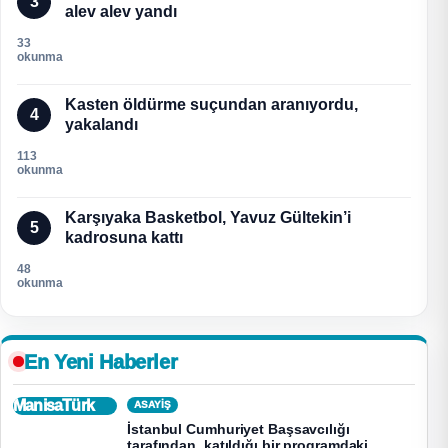
3
alev alev yandı
33
okunma
Kasten öldürme suçundan aranıyordu,
4
yakalandı
113
okunma
Karşıyaka Basketbol, Yavuz Gültekin’i
5
kadrosuna kattı
48
okunma
En Yeni Haberler
ManisaTürk
ASAYİŞ
İstanbul Cumhuriyet Başsavcılığı
tarafından, katıldığı bir programdaki