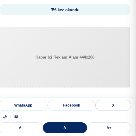
6 kez okundu
Haber İçi Reklam Alanı 444x200
WhatsApp
Facebook
X
🌙
📖
A-
A
A+