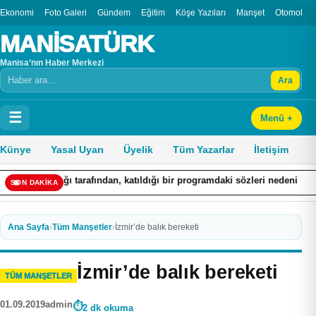
Ekonomi
Foto Galeri
Gündem
Eğitim
Köşe Yazıları
Manşet
Otomobil
MANİSATÜRK
Manisa’nın Haber Merkezi
Ara
Arama
☰
Menü +
Künye
Yasal Uyarı
Üyelik
Tüm Yazarlar
İletişim
dan, katıldığı bir programdaki sözleri nedeniyle hakkında ’Cumhurbaşkan
SON DAKİKA
Ana Sayfa
›
Tüm Manşetler
›
İzmir’de balık bereketi
İzmir’de balık bereketi
TÜM MANŞETLER
01.09.2019
admin
2 dk okuma