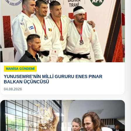
MANISA GÜNDEMI
YUNUSEMRE’NİN MİLLİ GURURU ENES PINAR
BALKAN ÜÇÜNCÜSÜ
04.08.2026