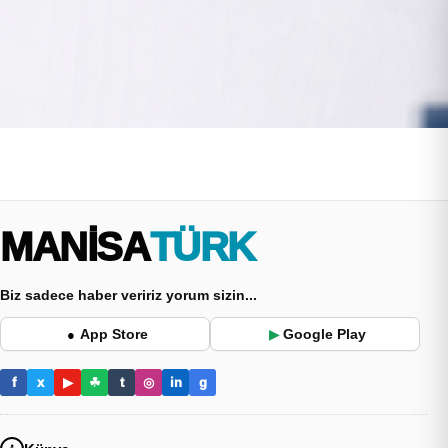
MANİSA
TÜRK
Biz sadece haber veririz yorum sizin...
App Store
Google Play
●
▶
f
x
▶
☘
t
◎
in
g