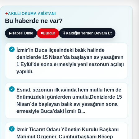
AKILLI OKUMA ASISTANI
Bu haberde ne var?
▶
Haberi Dinle
■
Durdur
↧
Kaldığın Yerden Devam Et
İzmir’in Buca ilçesindeki balık halinde
denizlerde 15 Nisan’da başlayan av yasağının
1 Eylül’de sona ermesiyle yeni sezonun açılışı
yapıldı.
Esnaf, sezonun ilk avında hem mutlu hem de
önümüzdeki günlerden umutlu.Denizlerde 15
Nisan’da başlayan balık avı yasağının sona
ermesiyle Buca’daki İzmir B...
İzmir Ticaret Odası Yönetim Kurulu Başkanı
Mahmut Özgener, Cumhurbaşkanı Recep