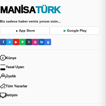
MANİSA
TÜRK
Biz sadece haber veririz yorum sizin...
App Store
Google Play
●
▶
f
x
▶
☘
t
◎
in
g
Künye
Yasal Uyarı
Üyelik
Tüm Yazarlar
İletişim