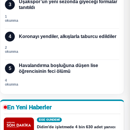
Uşakspor’un yeni sezonda giyeceği formalar
3
tanıtıldı
1
okunma
4
Koronayı yendiler, alkışlarla taburcu edildiler
2
okunma
Havalandırma boşluğuna düşen lise
5
öğrencisinin feci ölümü
4
okunma
En Yeni Haberler
EGE GUNDEMİ
Didim’de işletmede 4 bin 630 adet yanıcı