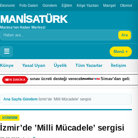
Ekonomi
Foto Galeri
Gündem
Eğitim
Köşe Yazıları
Manşet
Otomobil
MANİSATÜRK
Manisa’nın Haber Merkezi
Ara
Arama
☰
Menü +
Künye
Yasal Uyarı
Üyelik
Tüm Yazarlar
İletişim
ınav ücreti desteği verecek
Simav’dan gelip Tavşanlı’da üzerin
SON DAKİKA
Ana Sayfa
›
Gündem
›
İzmir’de ’Milli Mücadele’ sergisi
GÜNDEM
İzmir’de ’Milli Mücadele’ sergisi