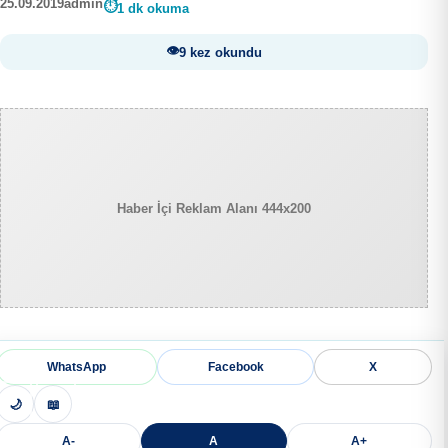
25.09.2019
admin
1 dk okuma
9 kez okundu
Haber İçi Reklam Alanı 444x200
WhatsApp
Facebook
X
🌙
📖
A-
A
A+