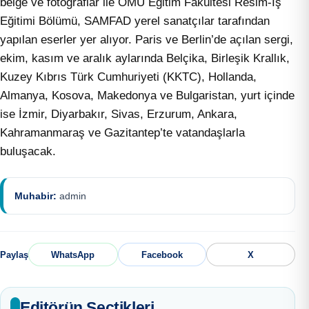
belge ve fotoğraflar ile OMÜ Eğitim Fakültesi Resim-İş
Eğitimi Bölümü, SAMFAD yerel sanatçılar tarafından
yapılan eserler yer alıyor. Paris ve Berlin’de açılan sergi,
ekim, kasım ve aralık aylarında Belçika, Birleşik Krallık,
Kuzey Kıbrıs Türk Cumhuriyeti (KKTC), Hollanda,
Almanya, Kosova, Makedonya ve Bulgaristan, yurt içinde
ise İzmir, Diyarbakır, Sivas, Erzurum, Ankara,
Kahramanmaraş ve Gazitantep’te vatandaşlarla
buluşacak.
Muhabir:
admin
Paylaş
WhatsApp
Facebook
X
Editörün Seçtikleri