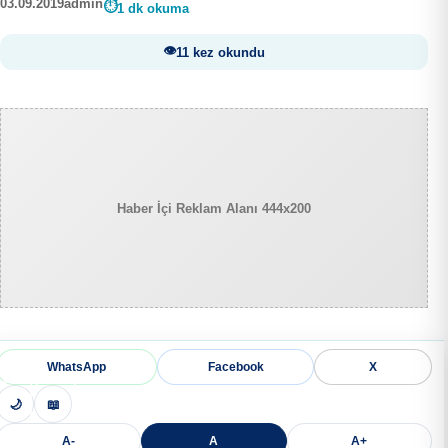
03.09.2019
admin
1 dk okuma
11 kez okundu
Haber İçi Reklam Alanı 444x200
WhatsApp
Facebook
X
🌙
📖
A-
A
A+