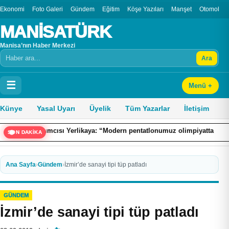
Ekonomi
Foto Galeri
Gündem
Eğitim
Köşe Yazıları
Manşet
Otomobil
MANİSATÜRK
Manisa’nın Haber Merkezi
Ara
Arama
☰
Menü +
Künye
Yasal Uyarı
Üyelik
Tüm Yazarlar
İletişim
sı Yerlikaya: “Modern pentatlonumuz olimpiyatta madalya alacak potans
SON DAKİKA
Ana Sayfa
›
Gündem
›
İzmir’de sanayi tipi tüp patladı
GÜNDEM
İzmir’de sanayi tipi tüp patladı