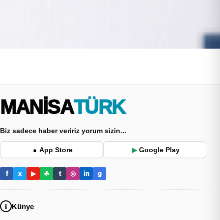
MANİSA
TÜRK
Biz sadece haber veririz yorum sizin...
App Store
Google Play
●
▶
f
x
▶
☘
t
◎
in
g
Künye