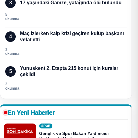
3
17 yaşındaki Gamze, yatağında ölü bulundu
5
okunma
Maç izlerken kalp krizi geçiren kulüp başkanı
4
vefat etti
1
okunma
Yunuskent 2. Etapta 215 konut için kuralar
5
çekildi
2
okunma
En Yeni Haberler
SPOR
Gençlik ve Spor Bakan Yardımcısı