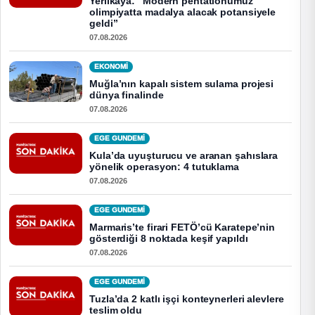
Yerlikaya: “Modern pentatlonumuz
olimpiyatta madalya alacak potansiyele
geldi”
07.08.2026
EKONOMI
Muğla’nın kapalı sistem sulama projesi
dünya finalinde
07.08.2026
EGE GUNDEMİ
Kula’da uyuşturucu ve aranan şahıslara
yönelik operasyon: 4 tutuklama
07.08.2026
EGE GUNDEMİ
Marmaris’te firari FETÖ’cü Karatepe’nin
gösterdiği 8 noktada keşif yapıldı
07.08.2026
EGE GUNDEMİ
Tuzla’da 2 katlı işçi konteynerleri alevlere
teslim oldu