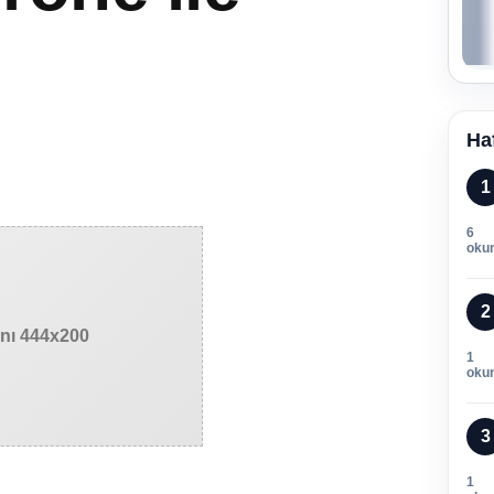
Ha
1
6
oku
2
anı 444x200
1
oku
3
1