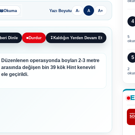
oku
📖
Okuma
Yazı Boyutu
A-
A
A+
4
5
beri Dinle
■
Durdur
↧
Kaldığın Yerden Devam Et
oku
5
Düzenlenen operasyonda boyları 2-3 metre
arasında değişen bin 39 kök Hint keneviri
2
oku
ele geçirildi.
E