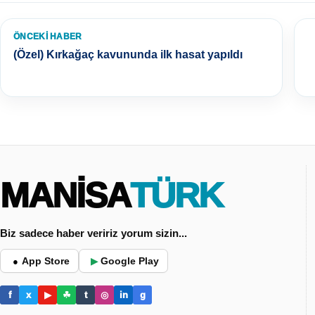
ÖNCEKI HABER
(Özel) Kırkağaç kavununda ilk hasat yapıldı
MANİSA
TÜRK
Biz sadece haber veririz yorum sizin...
App Store
Google Play
●
▶
f
x
▶
☘
t
◎
in
g