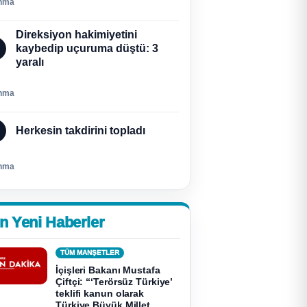
nma
Direksiyon hakimiyetini
kaybedip uçuruma düştü: 3
yaralı
nma
Herkesin takdirini topladı
nma
n Yeni Haberler
TÜM MANŞETLER
İçişleri Bakanı Mustafa
Çiftçi: “‘Terörsüz Türkiye’
teklifi kanun olarak
Türkiye Büyük Millet