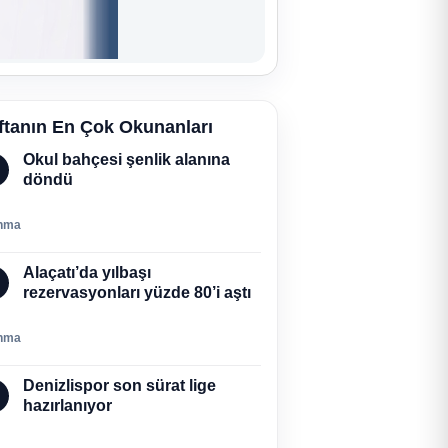
ftanın En Çok Okunanları
Okul bahçesi şenlik alanına
döndü
nma
Alaçatı’da yılbaşı
rezervasyonları yüzde 80’i aştı
nma
Denizlispor son sürat lige
hazırlanıyor