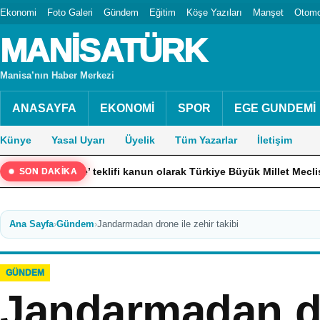
Ekonomi
Foto Galeri
Gündem
Eğitim
Köşe Yazıları
Manşet
Otomo
MANİSATÜRK
Manisa’nın Haber Merkezi
ANASAYFA
EKONOMİ
SPOR
EGE GUNDEMİ
Künye
Yasal Uyarı
Üyelik
Tüm Yazarlar
İletişim
e’ teklifi kanun olarak Türkiye Büyük Millet Meclisinden geçmiş ol
SON DAKİKA
Ana Sayfa
›
Gündem
›
Jandarmadan drone ile zehir takibi
GÜNDEM
Jandarmadan dr