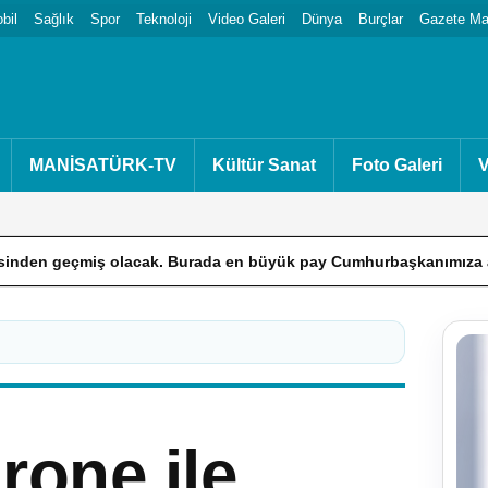
bil
Sağlık
Spor
Teknoloji
Video Galeri
Dünya
Burçlar
Gazete Man
MANİSATÜRK-TV
Kültür Sanat
Foto Galeri
V
acak. Burada en büyük pay Cumhurbaşkanımıza ait.”
İçişleri
one ile