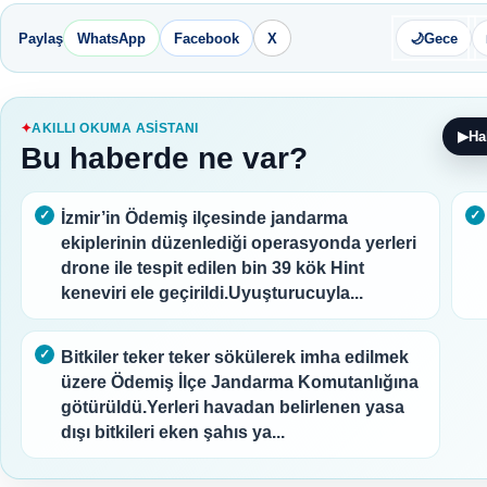
Paylaş
WhatsApp
Facebook
X
🌙
Gece
AKILLI OKUMA ASISTANI
▶
Ha
Bu haberde ne var?
İzmir’in Ödemiş ilçesinde jandarma
ekiplerinin düzenlediği operasyonda yerleri
drone ile tespit edilen bin 39 kök Hint
keneviri ele geçirildi.Uyuşturucuyla...
Bitkiler teker teker sökülerek imha edilmek
üzere Ödemiş İlçe Jandarma Komutanlığına
götürüldü.Yerleri havadan belirlenen yasa
dışı bitkileri eken şahıs ya...