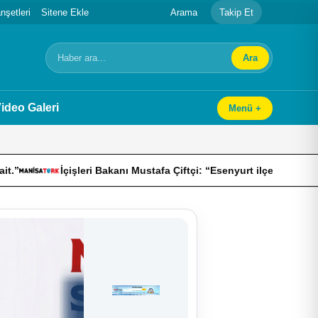
şetleri
Sitene Ekle
Arama
Takip Et
Ara
Arama
ideo Galeri
Menü +
 Bakanı Mustafa Çiftçi: “Esenyurt ilçemizde 800 kilo uyuşturucu emn