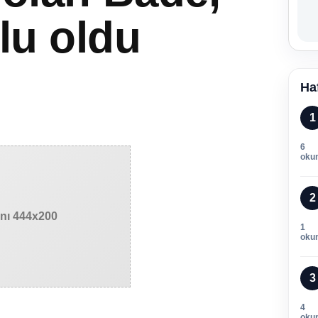
lu oldu
Ha
1
6
oku
2
anı 444x200
1
oku
3
4
oku