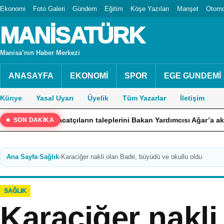
Ekonomi
Foto Galeri
Gündem
Eğitim
Köşe Yazıları
Manşet
Otomo
MANİSATÜRK
Manisa’nın Haber Merkezi
ANASAYFA
EKONOMİ
SPOR
EGE GUNDEMİ
Künye
Yasal Uyarı
Üyelik
Tüm Yazarlar
İletişim
ihracatçıların taleplerini Bakan Yardımcısı Ağar’a aktardı
SON DAKİKA
Ana Sayfa
›
Sağlık
›
Karaciğer nakli olan Bade, büyüdü ve okullu oldu
SAĞLIK
Karaciğer nakli