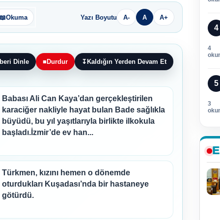
📖
Okuma
Yazı Boyutu
A-
A
A+
4
4
oku
beri Dinle
■
Durdur
↧
Kaldığın Yerden Devam Et
5
Babası Ali Can Kaya’dan gerçekleştirilen
3
karaciğer nakliyle hayat bulan Bade sağlıkla
oku
büyüdü, bu yıl yaşıtlarıyla birlikte ilkokula
başladı.İzmir’de ev han...
E
Türkmen, kızını hemen o dönemde
oturdukları Kuşadası’nda bir hastaneye
götürdü.