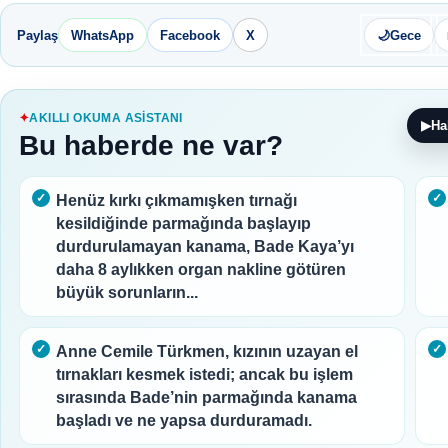
Paylaş
WhatsApp
Facebook
X
🌙
Gece
AKILLI OKUMA ASISTANI
▶
Ha
Bu haberde ne var?
Henüz kırkı çıkmamışken tırnağı
kesildiğinde parmağında başlayıp
durdurulamayan kanama, Bade Kaya’yı
daha 8 aylıkken organ nakline götüren
büyük sorunların...
Anne Cemile Türkmen, kızının uzayan el
tırnakları kesmek istedi; ancak bu işlem
sırasında Bade’nin parmağında kanama
başladı ve ne yapsa durduramadı.