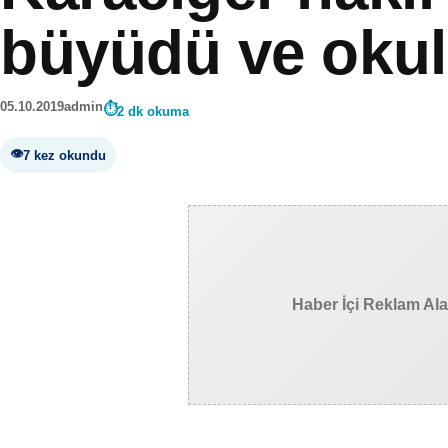
büyüdü ve okul
05.10.2019
admin
2 dk okuma
7 kez okundu
Haber İçi Reklam Al