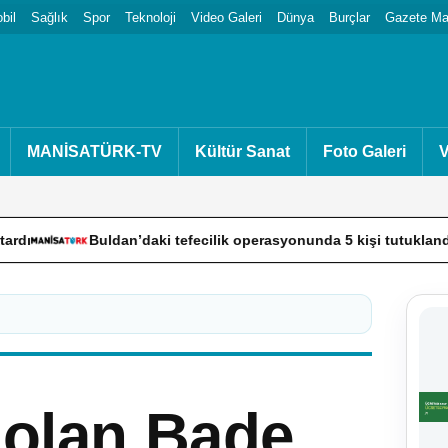
bil
Sağlık
Spor
Teknoloji
Video Galeri
Dünya
Burçlar
Gazete Man
MANİSATÜRK-TV
Kültür Sanat
Foto Galeri
V
Buldan’daki tefecilik operasyonunda 5 kişi tutuklandı
Men
 olan Bade,