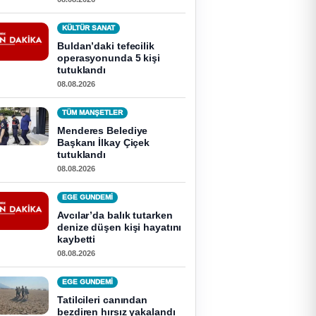
KÜLTÜR SANAT
Buldan’daki tefecilik
operasyonunda 5 kişi
tutuklandı
08.08.2026
TÜM MANŞETLER
Menderes Belediye
Başkanı İlkay Çiçek
tutuklandı
08.08.2026
EGE GUNDEMİ
Avcılar’da balık tutarken
denize düşen kişi hayatını
kaybetti
08.08.2026
EGE GUNDEMİ
Tatilcileri canından
bezdiren hırsız yakalandı