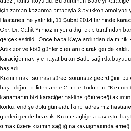
atrezi) tanısı koyuldu. Bu durumun Bade’yi karaciğer 
için zaman kazanma amacıyla 3 aylıkken ameliyatı y
Hastanesi’ne yatırıldı, 11 Şubat 2014 tarihinde karaci
Opr. Dr. Cahit Yılmaz’ın yer aldığı ekip tarafından b
gerçekleştirildi. Önce baba Kaya ardından da minik kı
Artık zor ve kötü günler birer anı olarak geride kaldı
karaciğer nakliyle hayat bulan Bade sağlıkla büyüdü ve
başladı.
Kızının nakil sonrası süreci sorunsuz geçirdiğini, bu
başladığını belirten anne Cemile Türkmen, “Kızımın
kanamanın bizi karaciğer nakline götüreceği aklımın 
korku, endişe dolu günlerdi. İkinci adresimiz hasta
günleri geride bıraktık. Kızım sağlığına kavuştu, baş
olmak üzere kızımın sağlığına kavuşmasında emeği