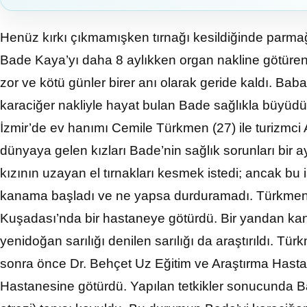
Henüz kırkı çıkmamışken tırnağı kesildiğinde par
Bade Kaya’yı daha 8 aylıkken organ nakline götüren
zor ve kötü günler birer anı olarak geride kaldı. Bab
karaciğer nakliyle hayat bulan Bade sağlıkla büyüdü, bu
İzmir’de ev hanımı Cemile Türkmen (27) ile turizmci
dünyaya gelen kızları Bade’nin sağlık sorunları bir
kızının uzayan el tırnakları kesmek istedi; ancak b
kanama başladı ve ne yapsa durduramadı. Türkmen,
Kuşadası’nda bir hastaneye götürdü. Bir yandan kan
yenidoğan sarılığı denilen sarılığı da araştırıldı. T
sonra önce Dr. Behçet Uz Eğitim ve Araştırma Hast
Hastanesine götürdü. Yapılan tetkikler sonucunda Bad