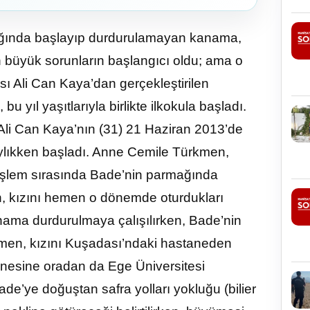
mağında başlayıp durdurulamayan kanama,
 büyük sorunların başlangıcı oldu; ama o
ası Ali Can Kaya’dan gerçekleştirilen
 yıl yaşıtlarıyla birlikte ilkokula başladı.
 Ali Can Kaya’nın (31) 21 Haziran 2013’de
 aylıkken başladı. Anne Cemile Türkmen,
u işlem sırasında Bade’nin parmağında
 kızını hemen o dönemde oturdukları
ama durdurulmaya çalışılırken, Bade’nin
ürkmen, kızını Kuşadası’ndaki hastaneden
anesine oradan da Ege Üniversitesi
e’ye doğuştan safra yolları yokluğu (bilier