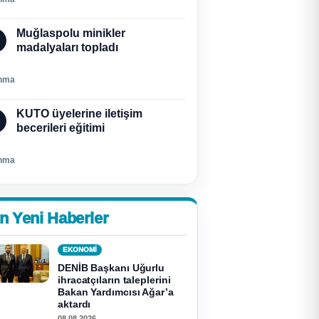
Muğlaspolu minikler
madalyaları topladı
nma
KUTO üyelerine iletişim
becerileri eğitimi
nma
n Yeni Haberler
EKONOMI
DENİB Başkanı Uğurlu
ihracatçıların taleplerini
Bakan Yardımcısı Ağar’a
aktardı
08.08.2026