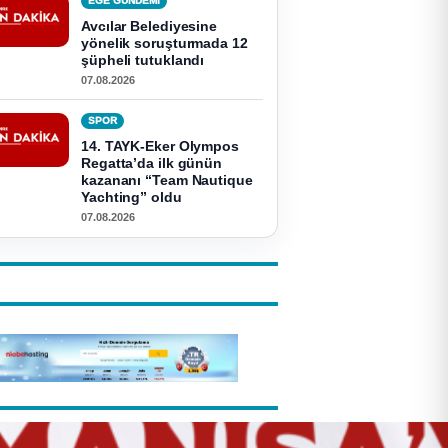
EGE GUNDEMİ
Avcılar Belediyesine
yönelik soruşturmada 12
şüpheli tutuklandı
07.08.2026
SPOR
14. TAYK-Eker Olympos
Regatta’da ilk günün
kazananı “Team Nautique
Yachting” oldu
07.08.2026