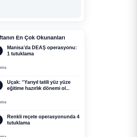
ftanın En Çok Okunanları
Manisa’da DEAŞ operasyonu:
1 tutuklama
nma
Uçak: “Yarıyıl tatili yüz yüze
eğitime hazırlık dönemi ol...
nma
Renkli reçete operasyonunda 4
tutuklama
nma