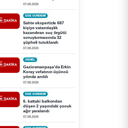
07.08.2026
EGE GUNDEMİ
Sahte ekspertizle 687
kişiye vatandaşlık
kazandıran suç örgütü
soruşturmasında 32
şüpheli tutuklandı
07.08.2026
GENEL
Gaziosmanpaşa’da Erkin
Koray vefatının üçüncü
yılında anıldı
07.08.2026
EGE GUNDEMİ
6. kattaki balkondan
düşen 2 yaşındaki çocuk
ağır yaralandı
07.08.2026