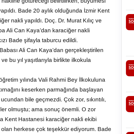
nakline götüreceği belirtilirken, büyümesi
apıldı. Bade 20 aylık olduğunda İzmir Kent
ğer nakli yapıldı. Doç. Dr. Murat Kılıç ve
aba Ali Can Kaya’dan karaciğer nakli
zı Bade şifayla taburcu edildi.
. Babası Ali Can Kaya’dan gerçekleştirilen
 bu yıl yaşıtlarıyla birlikte ilkokula
 öğretim yılında Vali Rahmi Bey İlkokuluna
 tırnağını keserken parmağında başlayan
ucundan bile geçmezdi. Çok zor, sıkıntılı,
neler olmuştu; ama sonuç önemli. O zor
ta Kent Hastanesi karaciğer nakli ekibi
 olan herkese çok teşekkür ediyorum. Bade