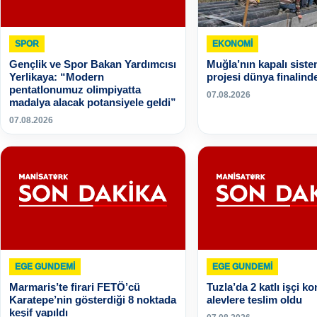
SPOR
EKONOMI
Gençlik ve Spor Bakan Yardımcısı
Muğla’nın kapalı sist
Yerlikaya: “Modern
projesi dünya finalind
pentatlonumuz olimpiyatta
07.08.2026
madalya alacak potansiyele geldi”
07.08.2026
EGE GUNDEMİ
EGE GUNDEMİ
Marmaris’te firari FETÖ’cü
Tuzla’da 2 katlı işçi ko
Karatepe’nin gösterdiği 8 noktada
alevlere teslim oldu
keşif yapıldı