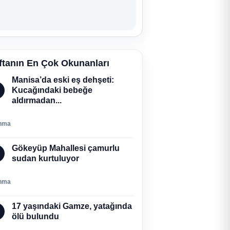
ftanın En Çok Okunanları
Manisa’da eski eş dehşeti:
Kucağındaki bebeğe
aldırmadan...
nma
Gökeyüp Mahallesi çamurlu
sudan kurtuluyor
nma
17 yaşındaki Gamze, yatağında
ölü bulundu