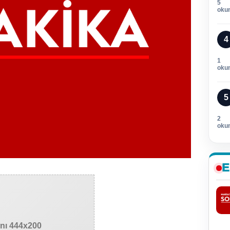
5
oku
4
1
oku
5
2
oku
E
anı 444x200