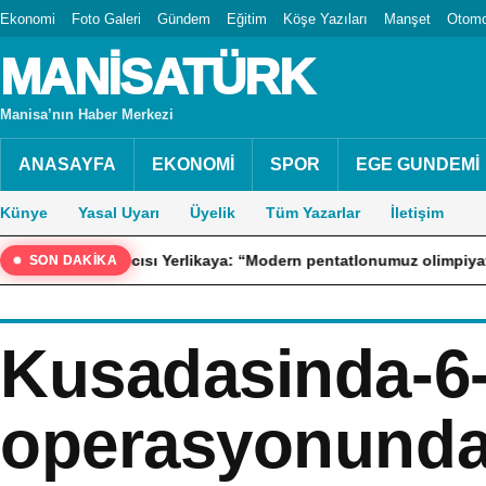
Ekonomi
Foto Galeri
Gündem
Eğitim
Köşe Yazıları
Manşet
Otomo
MANİSATÜRK
Manisa’nın Haber Merkezi
ANASAYFA
EKONOMİ
SPOR
EGE GUNDEMİ
Künye
Yasal Uyarı
Üyelik
Tüm Yazarlar
İletişim
ardımcısı Yerlikaya: “Modern pentatlonumuz olimpiyatta madalya a
SON DAKİKA
Kusadasinda-6
operasyonunda-