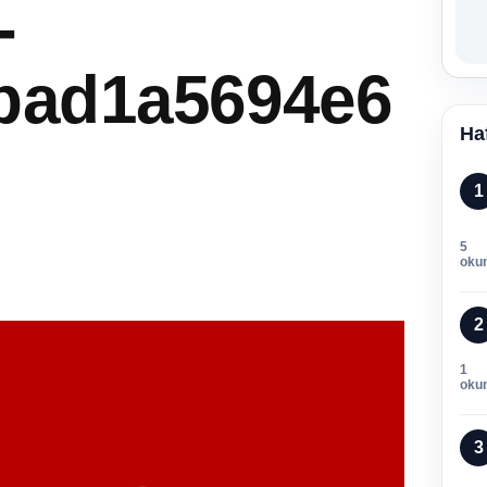
-
bad1a5694e6
Ha
1
5
oku
2
1
oku
3