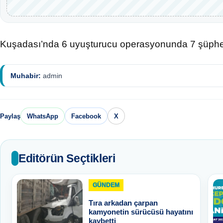
Kuşadası’nda 6 uyuşturucu operasyonunda 7 şüpheli
Muhabir:
admin
Paylaş
WhatsApp
Facebook
X
Editörün Seçtikleri
GÜNDEM
Tıra arkadan çarpan
kamyonetin sürücüsü hayatını
kaybetti