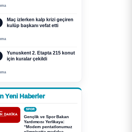
nma
Maç izlerken kalp krizi geçiren
kulüp başkanı vefat etti
nma
Yunuskent 2. Etapta 215 konut
için kuralar çekildi
nma
n Yeni Haberler
SPOR
Gençlik ve Spor Bakan
Yardımcısı Yerlikaya:
“Modern pentatlonumuz
olimpiyatta madalya