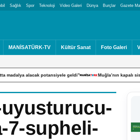
bil
Sağlık
Spor
Teknoloji
Video Galeri
Dünya
Burçlar
Gazete Man
MANİSATÜRK-TV
Kültür Sanat
Foto Galeri
V
lacak potansiyele geldi”
Muğla’nın kapalı sistem sulama 
-uyusturucu-
7-supheli-