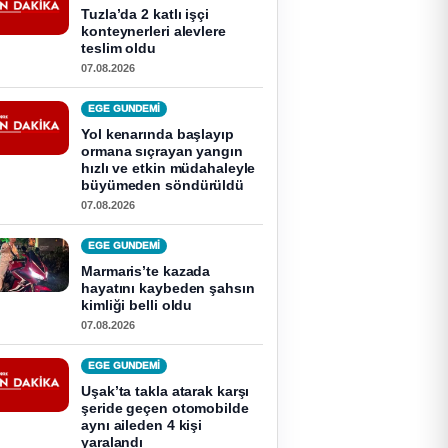
Tuzla’da 2 katlı işçi
konteynerleri alevlere
teslim oldu
07.08.2026
EGE GUNDEMİ
Yol kenarında başlayıp
ormana sıçrayan yangın
hızlı ve etkin müdahaleyle
büyümeden söndürüldü
07.08.2026
EGE GUNDEMİ
Marmaris’te kazada
hayatını kaybeden şahsın
kimliği belli oldu
07.08.2026
EGE GUNDEMİ
Uşak’ta takla atarak karşı
şeride geçen otomobilde
aynı aileden 4 kişi
yaralandı