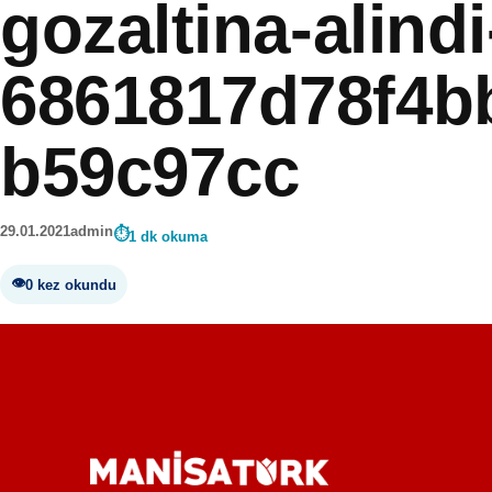
gozaltina-alindi
6861817d78f4b
b59c97cc
29.01.2021
admin
1 dk okuma
0 kez okundu