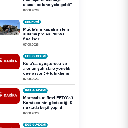
alacak potansiyele geldi”
07.08.2026
EKONOMI
Muğla’nın kapalı sistem
sulama projesi dünya
finalinde
07.08.2026
EGE GUNDEMİ
Kula’da uyuşturucu ve
aranan şahıslara yönelik
operasyon: 4 tutuklama
07.08.2026
EGE GUNDEMİ
Marmaris’te firari FETÖ’cü
Karatepe’nin gösterdiği 8
noktada keşif yapıldı
07.08.2026
EGE GUNDEMİ