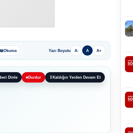
📖
Okuma
Yazı Boyutu
A-
A
A+
beri Dinle
■
Durdur
↧
Kaldığın Yerden Devam Et