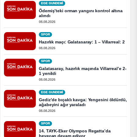
EGE GUNDEMİ
Ödemiş’teki orman yangını kontrol altına
alındı
08.08.2026
SPOR
Hazırlık maçı: Galatasaray: 1 – Villarreal: 2
08.08.2026
SPOR
Galatasaray, hazırlık maçında Villarreal’e 2-
1 yenildi
08.08.2026
EGE GUNDEMİ
Gediz’de bıçaklı kavga: Yengesini öldürdü,
ağabeyini ağır yaraladı
08.08.2026
SPOR
14. TAYK-Eker Olympos Regatta’da
heyecan devam ediyor