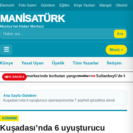
Ekonomi
Foto Galeri
Gündem
Eğitim
Köşe Yazıları
Manşet
Otomobil
MANİSATÜRK
Manisa’nın Haber Merkezi
Ara
Arama
☰
Menü +
Künye
Yasal Uyarı
Üyelik
Tüm Yazarlar
İletişim
erkezinde korkutan yangın
Sultanbeyli’de kaza yapan otomobil al
SON DAKİKA
Ana Sayfa
›
Gündem
›
Kuşadası’nda 6 uyuşturucu operasyonunda 7 şüpheli gözaltına alındı
GÜNDEM
Kuşadası’nda 6 uyuşturucu