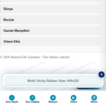
Dünya
Burçlar
Gazete Manşetleri
Sitene Ekle
MANİSATÜRK İÇERİK KORUMA · 09.08.2026 07:32 · ZIYARETÇI
MANİSATÜRK İÇERİK KORUMA · 09.08
MANİSATÜRK İÇERİK KORUMA · 09.08.2026 07:32 · ZIYARETÇI
MANİSATÜRK İÇERİK KORUMA · 09.08
© 2026 ManisaTürk Gazetesi. Tüm hakları saklıdır.
MANİSATÜRK İÇERİK KORUMA · 09.08.2026 07:32 · ZIYARETÇI
MANİSATÜRK İÇERİK KORUMA · 09.08
×
Mobil Sticky Reklam Alanı 444x120
AI
AI Asistan
MANİSATÜRK İÇERİK KORUMA · 09.08.2026 07:32 · ZIYARETÇI
MANİSATÜRK İÇERİK KORUMA · 09.08
⌂
⚡
★
▶
☰
Ana Sayfa
Son Dakika
Manşet
Video
Menü