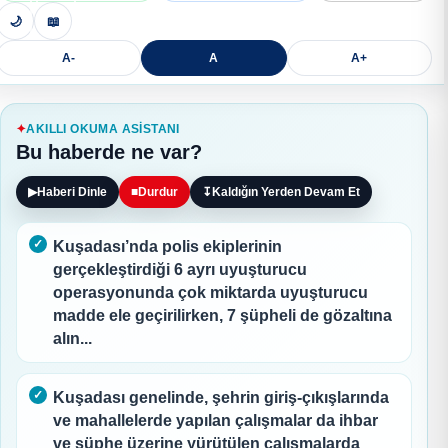
🌙
📖
A-
A
A+
AKILLI OKUMA ASISTANI
Bu haberde ne var?
▶
Haberi Dinle
■
Durdur
↧
Kaldığın Yerden Devam Et
Kuşadası’nda polis ekiplerinin
gerçekleştirdiği 6 ayrı uyuşturucu
operasyonunda çok miktarda uyuşturucu
madde ele geçirilirken, 7 şüpheli de gözaltına
alın...
Kuşadası genelinde, şehrin giriş-çıkışlarında
ve mahallelerde yapılan çalışmalar da ihbar
ve şüphe üzerine yürütülen çalışmalarda