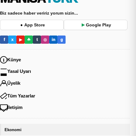
Biz sadece haber veririz yorum sizin...
App Store
Google Play
●
▶
f
x
▶
☘
t
◎
in
g
Künye
Yasal Uyarı
Üyelik
Tüm Yazarlar
İletişim
Ekonomi