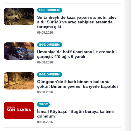
EGE GUNDEMİ
Sultanbeyli’de kaza yapan otomobil alev
aldı: Sürücü ve araç sahipleri arasında
tartışma çıktı
09.08.2026
EGE GUNDEMİ
Ümraniye’de hafif ticari araç ile otomobil
çarpıştı: 4’ü ağır, 6 yaralı
09.08.2026
EGE GUNDEMİ
Güngören’de 5 katlı binanın balkonu
çöktü: Binanın çevresi bariyerle kapatıldı
09.08.2026
SPOR
İsmail Köybaşı: “Bugün buraya kalbimi
gömdüm”
09.08.2026