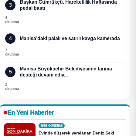
Başkan Gümrükçü, Hareketlilik Haftasında
3
pedal bastı
4
okunma
4
Manisa’daki palalı ve satırlı kavga kamerada
3
okunma
Manisa Büyükşehir Belediyesinin tarıma
5
desteği devam ediy...
2
okunma
En Yeni Haberler
EGE GUNDEMİ
Evinde düşerek yaralanan Deniz Seki