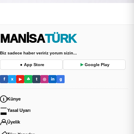
MANİSA
TÜRK
Biz sadece haber veririz yorum sizin...
App Store
Google Play
●
▶
f
x
▶
☘
t
◎
in
g
Künye
Yasal Uyarı
Üyelik