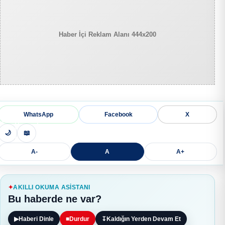
Haber İçi Reklam Alanı 444x200
WhatsApp
Facebook
X
🌙
📖
A-
A
A+
AKILLI OKUMA ASISTANI
Bu haberde ne var?
▶
Haberi Dinle
■
Durdur
↧
Kaldığın Yerden Devam Et