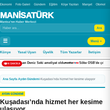
Ekonomi
Foto Galeri
Gündem
Eğitim
Köşe Yazıları
Manşet
Otomobil
MANİSATÜRK
Manisa’nın Haber Merkezi
Ara
Arama
☰
Menü +
Künye
Yasal Uyarı
Üyelik
Tüm Yazarlar
İletişim
eniz Seki ameliyat oldu
Söke OSB’de çıkan yangın panikletti
SON DAKİKA
Ana Sayfa
›
Aydın Gündemi
›
Kuşadası’nda hizmet her kesime ulaşıyor
AYDIN GÜNDEMI
Kuşadası’nda hizmet her kesime
ulaşıyor