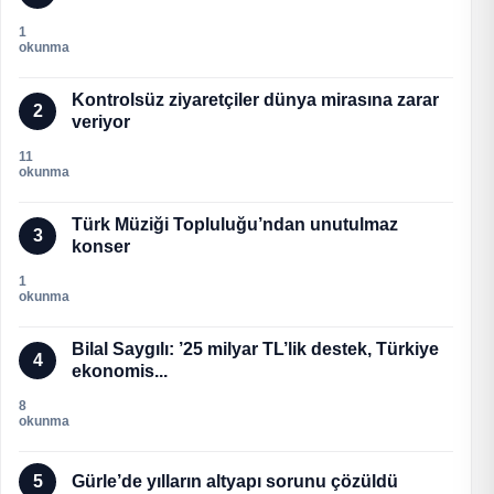
1
okunma
Kontrolsüz ziyaretçiler dünya mirasına zarar
2
veriyor
11
okunma
Türk Müziği Topluluğu’ndan unutulmaz
3
konser
1
okunma
Bilal Saygılı: ’25 milyar TL’lik destek, Türkiye
4
ekonomis...
8
okunma
5
Gürle’de yılların altyapı sorunu çözüldü