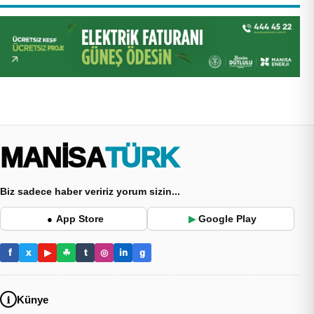
MANİSA
TÜRK
Biz sadece haber veririz yorum sizin...
App Store
Google Play
●
▶
f
x
▶
☘
t
◎
in
g
Künye