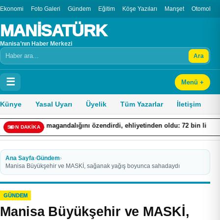
Ekonomi
Foto Galeri
Gündem
Eğitim
Köşe Yazıları
Manşet
Otomobil
MANİSATÜRK
Manisa’nın Haber Merkezi
Ara
Arama
☰
Menü +
Künye
Yasal Uyarı
Üyelik
Tüm Yazarlar
İletişim
 magandalığını özendirdi, ehliyetinden oldu: 72 bin lira ceza
S
SON DAKİKA
Ana Sayfa
›
Gündem
›
Manisa Büyükşehir ve MASKİ, sağanak yağış boyunca sahadaydı
GÜNDEM
Manisa Büyükşehir ve MASKİ,