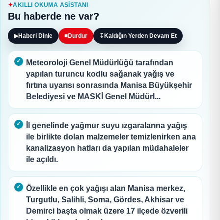
AKILLI OKUMA ASISTANI
Bu haberde ne var?
▶
Haberi Dinle
■
Durdur
↧
Kaldığın Yerden Devam Et
Meteoroloji Genel Müdürlüğü tarafından
yapılan turuncu kodlu sağanak yağış ve
fırtına uyarısı sonrasında Manisa Büyükşehir
Belediyesi ve MASKİ Genel Müdürl...
İl genelinde yağmur suyu ızgaralarına yağış
ile birlikte dolan malzemeler temizlenirken ana
kanalizasyon hatları da yapılan müdahaleler
ile açıldı.
Özellikle en çok yağışı alan Manisa merkez,
Turgutlu, Salihli, Soma, Gördes, Akhisar ve
Demirci başta olmak üzere 17 ilçede özverili