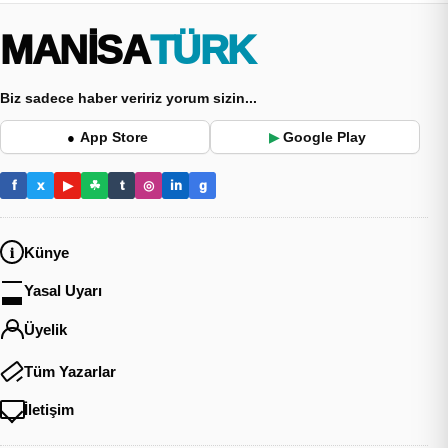
MANİSA
TÜRK
Biz sadece haber veririz yorum sizin...
App Store
Google Play
●
▶
f
x
▶
☘
t
◎
in
g
Künye
Yasal Uyarı
Üyelik
Tüm Yazarlar
İletişim