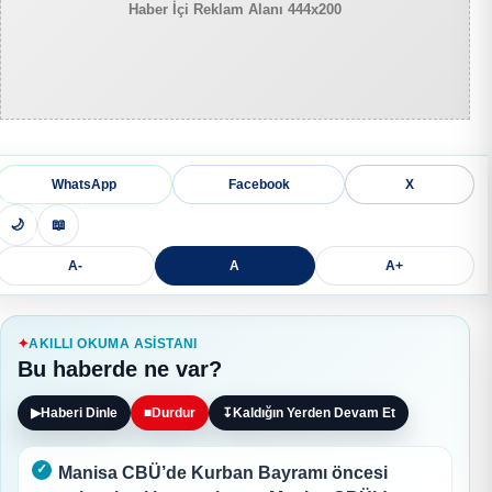
Haber İçi Reklam Alanı 444x200
WhatsApp
Facebook
X
🌙
📖
A-
A
A+
AKILLI OKUMA ASISTANI
Bu haberde ne var?
▶
Haberi Dinle
■
Durdur
↧
Kaldığın Yerden Devam Et
Manisa CBÜ’de Kurban Bayramı öncesi