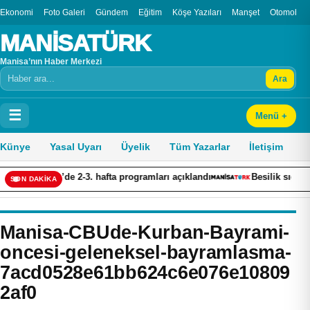
Ekonomi
Foto Galeri
Gündem
Eğitim
Köşe Yazıları
Manşet
Otomobil
MANİSATÜRK
Manisa’nın Haber Merkezi
Ara
Arama
☰
Menü +
Künye
Yasal Uyarı
Üyelik
Tüm Yazarlar
İletişim
Lig’de 2-3. hafta programları açıklandı
Besilik sığırlara yönelik
SON DAKİKA
Manisa-CBUde-Kurban-Bayrami-
oncesi-geleneksel-bayramlasma-
7acd0528e61bb624c6e076e10809
2af0