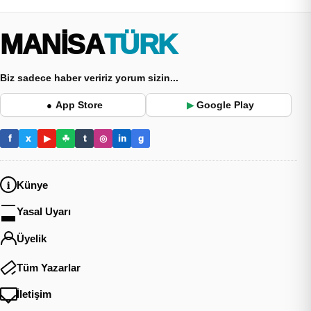
MANİSA
TÜRK
Biz sadece haber veririz yorum sizin...
App Store
Google Play
●
▶
f
x
▶
☘
t
◎
in
g
Künye
Yasal Uyarı
Üyelik
Tüm Yazarlar
İletişim