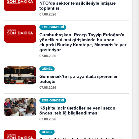
NTO’da sektör temsilcileriyle istişare
toplantısı
07.08.2026
EGE GUNDEMİ
Cumhurbaşkanı Recep Tayyip Erdoğan’a
yönelik suikast girişiminde bulunan
ekipteki Burkay Karatepe; Marmaris’te yer
gösteriyor
07.08.2026
GENEL
Germencik’te iş arayanlarla işverenler
buluştu
07.08.2026
EGE GUNDEMİ
Köşk’te incir üreticilerine yeni sezon
öncesi tebliğ bilgilendirmesi
07.08.2026
GENEL