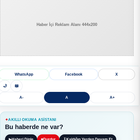
Haber İçi Reklam Alanı 444x200
WhatsApp
Facebook
X
🌙
📖
A-
A
A+
AKILLI OKUMA ASISTANI
Bu haberde ne var?
▶
Haberi Dinle
■
Durdur
↧
Kaldığın Yerden Devam Et