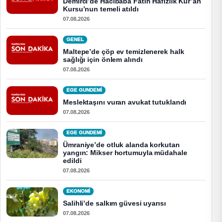
Demirci’de Hacıbaba Fatih Hafızlık Kur’an
Kursu’nun temeli atıldı
07.08.2026
GENEL
Maltepe’de çöp ev temizlenerek halk
sağlığı için önlem alındı
07.08.2026
EGE GUNDEMİ
Meslektaşını vuran avukat tutuklandı
07.08.2026
EGE GUNDEMİ
Ümraniye’de otluk alanda korkutan
yangın: Mikser hortumuyla müdahale
edildi
07.08.2026
EKONOMI
Salihli’de salkım güvesi uyarısı
07.08.2026