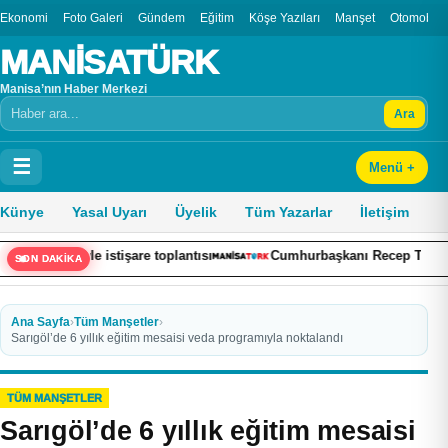
Ekonomi
Foto Galeri
Gündem
Eğitim
Köşe Yazıları
Manşet
Otomobil
MANİSATÜRK
Manisa’nın Haber Merkezi
Ara
Arama
☰
Menü +
Künye
Yasal Uyarı
Üyelik
Tüm Yazarlar
İletişim
le istişare toplantısı
Cumhurbaşkanı Recep Tayyip Erdoğan’a yön
SON DAKİKA
Ana Sayfa
›
Tüm Manşetler
›
Sarıgöl’de 6 yıllık eğitim mesaisi veda programıyla noktalandı
TÜM MANŞETLER
Sarıgöl’de 6 yıllık eğitim mesaisi