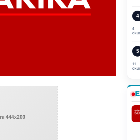
4
4
oku
5
11
oku
E
anı 444x200