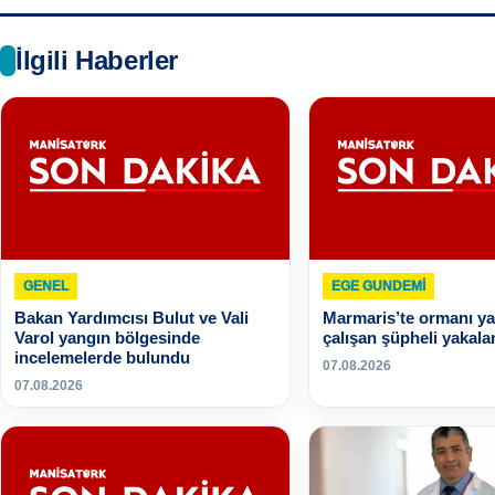
İlgili Haberler
GENEL
EGE GUNDEMİ
Bakan Yardımcısı Bulut ve Vali
Marmaris’te ormanı y
Varol yangın bölgesinde
çalışan şüpheli yakala
incelemelerde bulundu
07.08.2026
07.08.2026