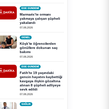
EGE GUNDEMİ
Marmaris’te ormanı
yakmaya çalışan şüpheli
yakalandı
07.08.2026
GENEL
Köşk’te öğrencilerden
gönüllere dokunan saç
bakımı
07.08.2026
EGE GUNDEMİ
Fatih’te 19 yaşındaki
gencin hayatını kaybettiği
kavgaya ilişkin gözaltına
alınan 8 şüpheli adliyeye
sevk edildi
07.08.2026
SAĞLIK