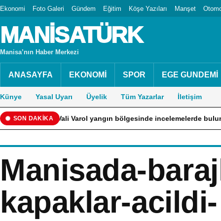
Ekonomi
Foto Galeri
Gündem
Eğitim
Köşe Yazıları
Manşet
Otomo
MANİSATÜRK
Manisa’nın Haber Merkezi
ANASAYFA
EKONOMİ
SPOR
EGE GUNDEMİ
Künye
Yasal Uyarı
Üyelik
Tüm Yazarlar
İletişim
t ve Vali Varol yangın bölgesinde incelemelerde bulundu
SON DAKİKA
Manisada-baraj
kapaklar-acildi-