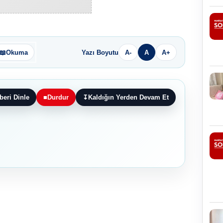
📖
Okuma
Yazı Boyutu
A-
A
A+
beri Dinle
■
Durdur
↧
Kaldığın Yerden Devam Et