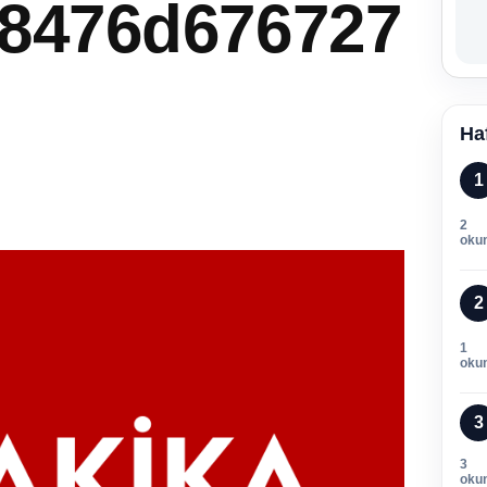
8476d676727
Ha
1
2
oku
2
1
oku
3
3
oku