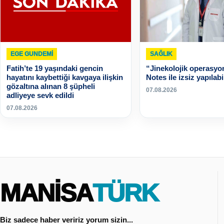
EGE GUNDEMİ
SAĞLIK
Fatih’te 19 yaşındaki gencin
“Jinekolojik operasyon
hayatını kaybettiği kavgaya ilişkin
Notes ile izsiz yapılabi
gözaltına alınan 8 şüpheli
07.08.2026
adliyeye sevk edildi
07.08.2026
MANİSA
TÜRK
Biz sadece haber veririz yorum sizin...