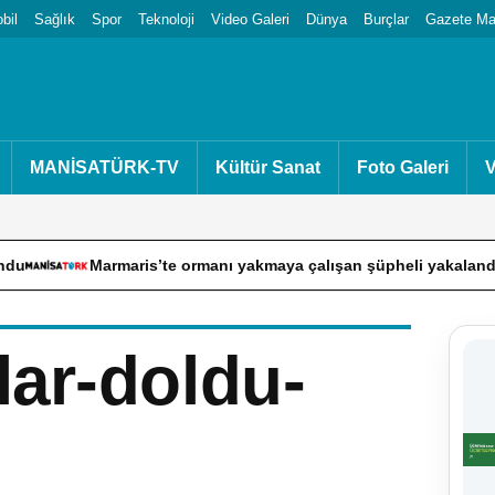
bil
Sağlık
Spor
Teknoloji
Video Galeri
Dünya
Burçlar
Gazete Man
MANİSATÜRK-TV
Kültür Sanat
Foto Galeri
V
Marmaris’te ormanı yakmaya çalışan şüpheli yakalandı
Kö
lar-doldu-