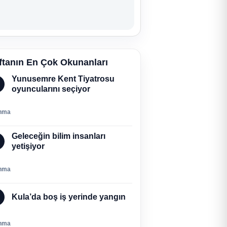
ftanın En Çok Okunanları
Yunusemre Kent Tiyatrosu
oyuncularını seçiyor
nma
Geleceğin bilim insanları
yetişiyor
nma
Kula’da boş iş yerinde yangın
nma