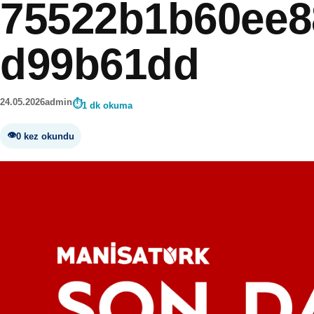
75522b1b60ee8
d99b61dd
24.05.2026
admin
1 dk okuma
0 kez okundu