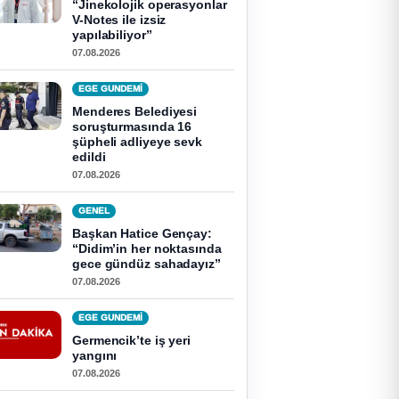
“Jinekolojik operasyonlar
V-Notes ile izsiz
yapılabiliyor”
07.08.2026
EGE GUNDEMİ
Menderes Belediyesi
soruşturmasında 16
şüpheli adliyeye sevk
edildi
07.08.2026
GENEL
Başkan Hatice Gençay:
“Didim’in her noktasında
gece gündüz sahadayız”
07.08.2026
EGE GUNDEMİ
Germencik’te iş yeri
yangını
07.08.2026