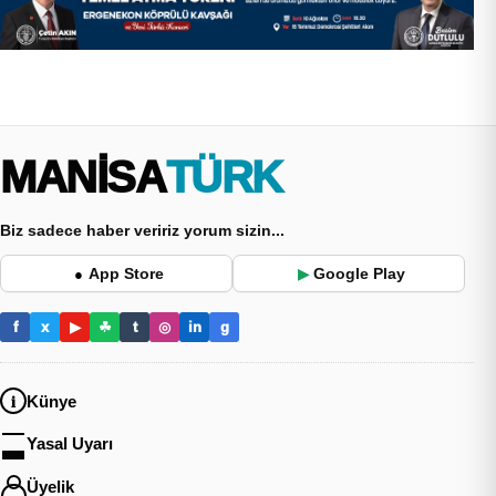
MANİSA
TÜRK
Biz sadece haber veririz yorum sizin...
App Store
Google Play
●
▶
f
x
▶
☘
t
◎
in
g
Künye
Yasal Uyarı
Üyelik