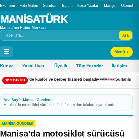
Ekonomi
Foto Galeri
Gündem
Eğitim
Köşe Yazıları
Manşet
Otomobil
MANİSATÜRK
Manisa’nın Haber Merkezi
Ara
Arama
☰
Menü +
Künye
Yasal Uyarı
Üyelik
Tüm Yazarlar
İletişim
 Kafe’de kuaför ve berber hizmeti başladı
Sultanhisar’da cami 
SON DAKİKA
Ana Sayfa
›
Manisa Gündemi
›
Manisa’da motosiklet sürücüsü forklift demirine takılarak yaralandı
MANISA GÜNDEMI
Manisa’da motosiklet sürücüsü