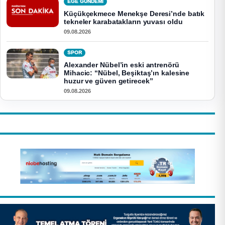
EGE GUNDEMİ
Küçükçekmece Menekşe Deresi’nde batık
tekneler karabatakların yuvası oldu
09.08.2026
SPOR
Alexander Nübel’in eski antrenörü
Mihacic: “Nübel, Beşiktaş’ın kalesine
huzur ve güven getirecek”
09.08.2026