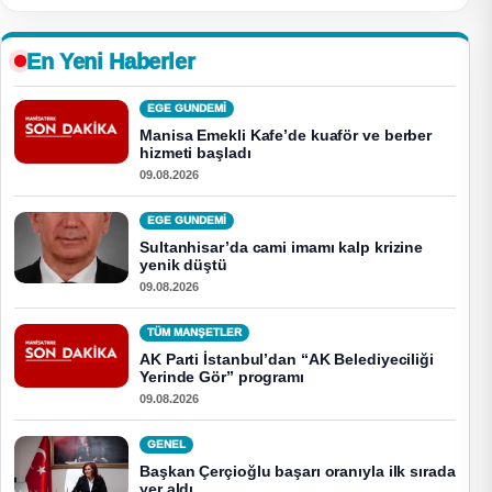
En Yeni Haberler
EGE GUNDEMİ
Manisa Emekli Kafe’de kuaför ve berber
hizmeti başladı
09.08.2026
EGE GUNDEMİ
Sultanhisar’da cami imamı kalp krizine
yenik düştü
09.08.2026
TÜM MANŞETLER
AK Parti İstanbul’dan “AK Belediyeciliği
Yerinde Gör” programı
09.08.2026
GENEL
Başkan Çerçioğlu başarı oranıyla ilk sırada
yer aldı