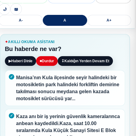
🌙
📖
A-
A
A+
AKILLI OKUMA ASISTANI
Bu haberde ne var?
▶
Haberi Dinle
■
Durdur
↧
Kaldığın Yerden Devam Et
Manisa’nın Kula ilçesinde seyir halindeki bir
motosikletin park halindeki forkliftin demirine
takılması sonucu meydana gelen kazada
motosiklet sürücüsü yar...
Kaza anı bir iş yerinin güvenlik kameralarınca
anbean kaydedildi.Kaza, saat 10.00
sıralarında Kula Küçük Sanayi Sitesi E Blok