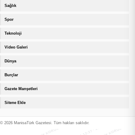
Sağlık
Spor
Teknoloji
Video Galeri
Dünya
Burçlar
Gazete Manşetleri
Sitene Ekle
MANİSATÜRK İÇERİK KORUMA · 09.08.2026 12:37 · ZIYARETÇI
MANİSATÜRK İÇERİK KORUMA · 09.08
© 2026 ManisaTürk Gazetesi. Tüm hakları saklıdır.