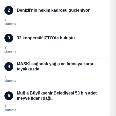
2
Denizli’nin hekim kadrosu güçleniyor
1
okunma
3
32 kooperatif İZTO’da buluştu
1
okunma
MASKİ sağanak yağış ve fırtınaya karşı
4
teyakkuzda
3
okunma
Muğla Büyükşehir Belediyesi 53 bin adet
5
meyve fidanı dağı...
1
okunma