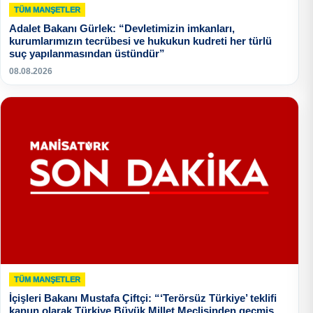
TÜM MANŞETLER
Adalet Bakanı Gürlek: “Devletimizin imkanları,
kurumlarımızın tecrübesi ve hukukun kudreti her türlü
suç yapılanmasından üstündür”
08.08.2026
TÜM MANŞETLER
İçişleri Bakanı Mustafa Çiftçi: “‘Terörsüz Türkiye’ teklifi
kanun olarak Türkiye Büyük Millet Meclisinden geçmiş