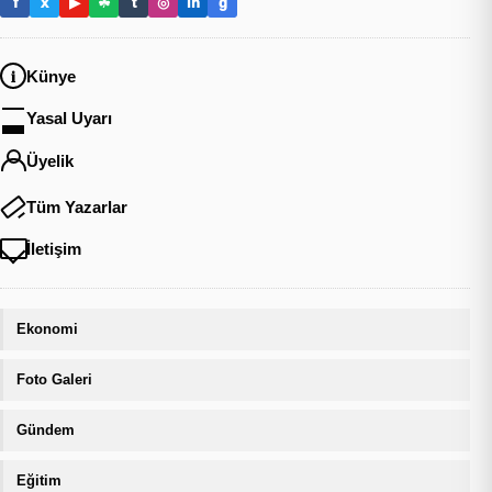
f
x
▶
☘
t
◎
in
g
Künye
Yasal Uyarı
Üyelik
Tüm Yazarlar
İletişim
Ekonomi
Foto Galeri
Gündem
Eğitim