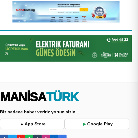
MANİSA
TÜRK
Biz sadece haber veririz yorum sizin...
App Store
Google Play
●
▶