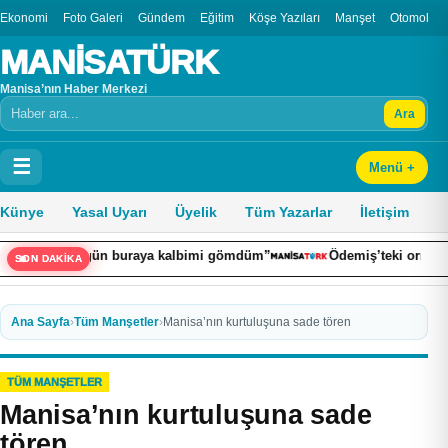
Ekonomi
Foto Galeri
Gündem
Eğitim
Köşe Yazıları
Manşet
Otomobil
MANİSATÜRK
Manisa’nın Haber Merkezi
Ara
Arama
☰
Menü +
Künye
Yasal Uyarı
Üyelik
Tüm Yazarlar
İletişim
ı: “Bugün buraya kalbimi gömdüm”
Ödemiş’teki orman yangını k
SON DAKİKA
Ana Sayfa
›
Tüm Manşetler
›
Manisa’nın kurtuluşuna sade tören
TÜM MANŞETLER
Manisa’nın kurtuluşuna sade
tören