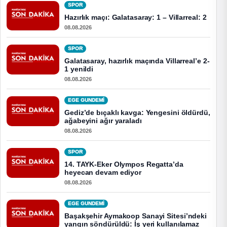
SPOR
Hazırlık maçı: Galatasaray: 1 – Villarreal: 2
08.08.2026
SPOR
Galatasaray, hazırlık maçında Villarreal’e 2-
1 yenildi
08.08.2026
EGE GUNDEMİ
Gediz’de bıçaklı kavga: Yengesini öldürdü,
ağabeyini ağır yaraladı
08.08.2026
SPOR
14. TAYK-Eker Olympos Regatta’da
heyecan devam ediyor
08.08.2026
EGE GUNDEMİ
Başakşehir Aymakoop Sanayi Sitesi’ndeki
yangın söndürüldü: İş yeri kullanılamaz