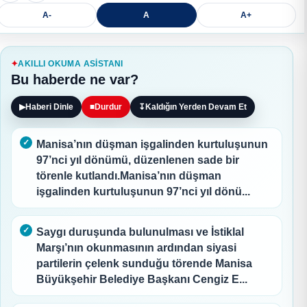
A-
A
A+
AKILLI OKUMA ASISTANI
Bu haberde ne var?
▶
Haberi Dinle
■
Durdur
↧
Kaldığın Yerden Devam Et
Manisa’nın düşman işgalinden kurtuluşunun
97’nci yıl dönümü, düzenlenen sade bir
törenle kutlandı.Manisa’nın düşman
işgalinden kurtuluşunun 97’nci yıl dönü...
Saygı duruşunda bulunulması ve İstiklal
Marşı’nın okunmasının ardından siyasi
partilerin çelenk sunduğu törende Manisa
Büyükşehir Belediye Başkanı Cengiz E...