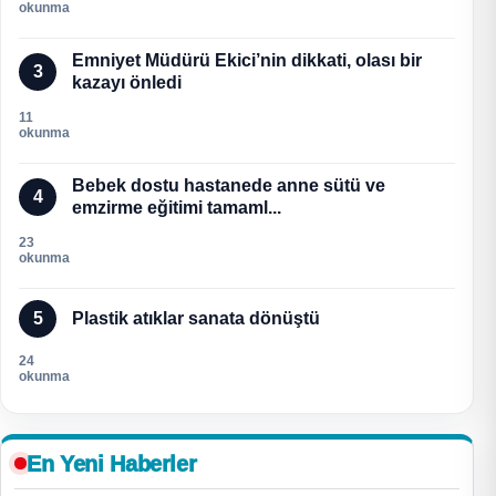
okunma
Emniyet Müdürü Ekici’nin dikkati, olası bir
3
kazayı önledi
11
okunma
Bebek dostu hastanede anne sütü ve
4
emzirme eğitimi tamaml...
23
okunma
5
Plastik atıklar sanata dönüştü
24
okunma
En Yeni Haberler