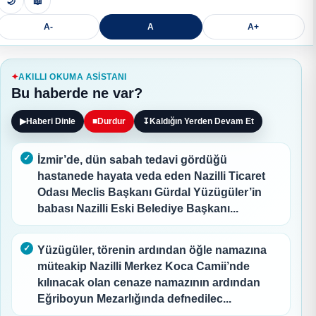
🌙
📖
A-
A
A+
AKILLI OKUMA ASISTANI
Bu haberde ne var?
▶
Haberi Dinle
■
Durdur
↧
Kaldığın Yerden Devam Et
İzmir’de, dün sabah tedavi gördüğü
hastanede hayata veda eden Nazilli Ticaret
Odası Meclis Başkanı Gürdal Yüzügüler’in
babası Nazilli Eski Belediye Başkanı...
Yüzügüler, törenin ardından öğle namazına
müteakip Nazilli Merkez Koca Camii’nde
kılınacak olan cenaze namazının ardından
Eğriboyun Mezarlığında defnedilec...