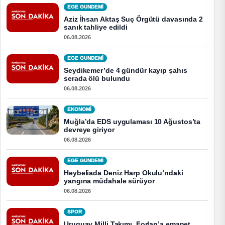
EGE GUNDEMİ
Aziz İhsan Aktaş Suç Örgütü davasında 2
sanık tahliye edildi
06.08.2026
EGE GUNDEMİ
Seydikemer’de 4 gündür kayıp şahıs
serada ölü bulundu
06.08.2026
EKONOMI
Muğla’da EDS uygulaması 10 Ağustos’ta
devreye giriyor
06.08.2026
EGE GUNDEMİ
Heybeliada Deniz Harp Okulu’ndaki
yangına müdahale sürüyor
06.08.2026
SPOR
Uruguay Milli Takımı, Forlan’a emanet