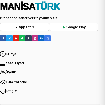
MANİSA
TÜRK
Biz sadece haber veririz yorum sizin...
App Store
Google Play
●
▶
f
x
▶
☘
t
◎
in
g
Künye
Yasal Uyarı
Üyelik
Tüm Yazarlar
İletişim