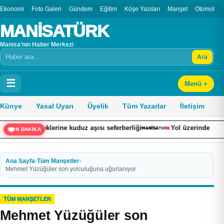
Ekonomi
Foto Galeri
Gündem
Eğitim
Köşe Yazıları
Manşet
Otomobil
MANİSATÜRK
Manisa’nın Haber Merkezi
Ara
Arama
☰
Menü +
Künye
Yasal Uyarı
Üyelik
Tüm Yazarlar
İletişim
 köpeklerine kuduz aşısı seferberliği
Yol üzerinde dalından sof
SON DAKİKA
Ana Sayfa
›
Tüm Manşetler
›
Mehmet Yüzüğüler son yolculuğuna uğurlanıyor
TÜM MANŞETLER
Mehmet Yüzüğüler son