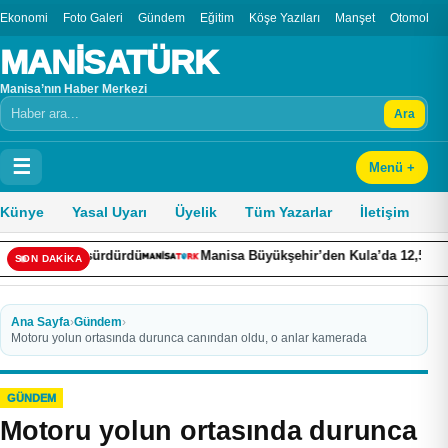
Ekonomi
Foto Galeri
Gündem
Eğitim
Köşe Yazıları
Manşet
Otomobil
MANİSATÜRK
Manisa’nın Haber Merkezi
Ara
Arama
☰
Menü +
Künye
Yasal Uyarı
Üyelik
Tüm Yazarlar
İletişim
Manisa Büyükşehir’den Kula’da 12,5 kilometrelik yol hamlesi
SON DAKİKA
Ana Sayfa
›
Gündem
›
Motoru yolun ortasında durunca canından oldu, o anlar kamerada
GÜNDEM
Motoru yolun ortasında durunca