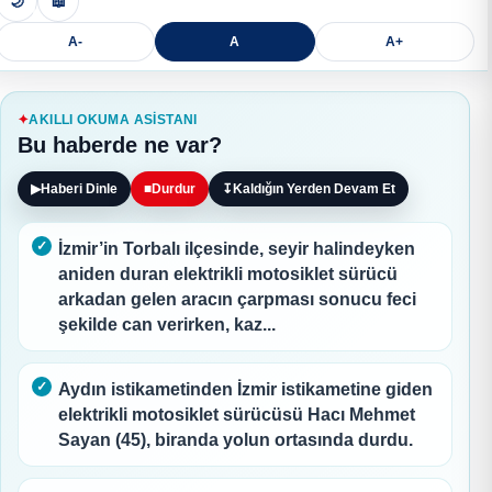
🌙
📖
A-
A
A+
AKILLI OKUMA ASISTANI
Bu haberde ne var?
▶
Haberi Dinle
■
Durdur
↧
Kaldığın Yerden Devam Et
İzmir’in Torbalı ilçesinde, seyir halindeyken
aniden duran elektrikli motosiklet sürücü
arkadan gelen aracın çarpması sonucu feci
şekilde can verirken, kaz...
Aydın istikametinden İzmir istikametine giden
elektrikli motosiklet sürücüsü Hacı Mehmet
Sayan (45), biranda yolun ortasında durdu.