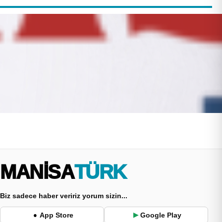
MANİSA
TÜRK
Biz sadece haber veririz yorum sizin...
App Store
Google Play
●
▶