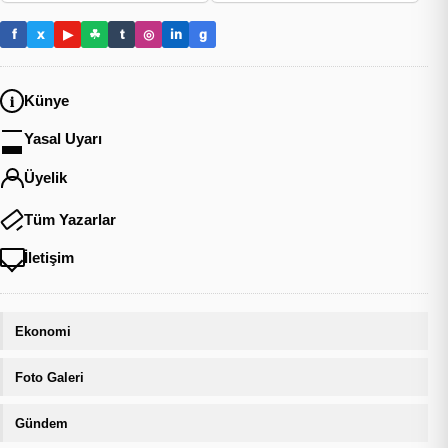
f
x
▶
☘
t
◎
in
g
Künye
Yasal Uyarı
Üyelik
Tüm Yazarlar
İletişim
Ekonomi
Foto Galeri
Gündem