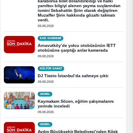
karaborsa bilet dolandırıcılığı ve halkı
yanıltıcı bilgiyi alenen yayma suçlarından
ismini Sebahattin Şirin olarak değiştiren
Muzaffer Şirin hakkında gözaltı talimatı
verdi.
09.08.2026
EGE GUNDEMİ
Arnavutköy’de yolcu otobüsünün İETT
otobüsüne çarptığı anlar kamerada
09.08.2026
KÜLTÜR SANAT
DJ Tiesto İstanbul’da sahneye çıktı
09.08.2026
GENEL
Kaymakam Sözen, eğitim çalışmalarını
yerinde inceledi
09.08.2026
GENEL
Aydın Büyükşehir Belediyesi’nden Köşk