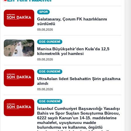
SPOR
Galatasaray, Çorum FK hazırlıklarını
sürdürdü
09.08.2026
EGE GUNDEMİ
Manisa Büyükşehir’den Kula’da 12,5
kilometrelik yol hamlesi
09.08.2026
EGE GUNDEMİ
UltraAslan lideri Sebahattin Şirin gözaltına
alındı
09.08.2026
EGE GUNDEMİ
İstanbul Cumhuriyet Başsavcılığı Yasadışı
Bahis ve Spor Suçları Soruşturma Bürosu,
6222 sayılı Kanun’un 14-15. maddelerine
muhalefet, uyuşturucu madde
bulundurma ve kullanma, örgütlü