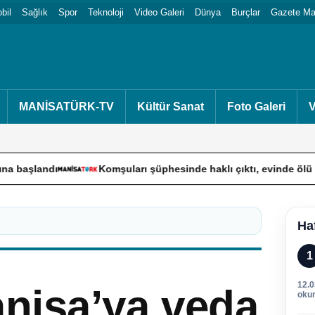
bil
Sağlık
Spor
Teknoloji
Video Galeri
Dünya
Burçlar
Gazete Man
MANİSATÜRK-TV
Kültür Sanat
Foto Galeri
V
ı
Komşuları şüphesinde haklı çıktı, evinde ölü bulundu
Ha
1
12.
nisa’ya veda
oku