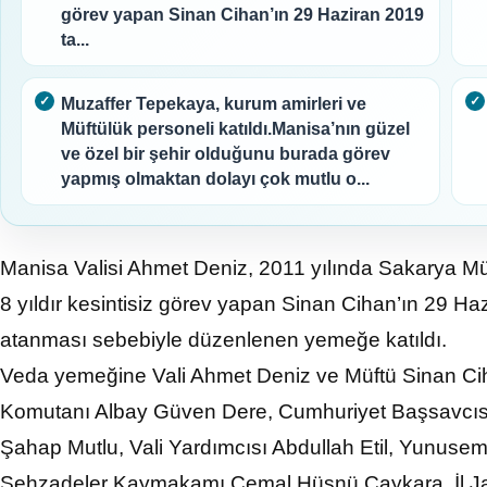
görev yapan Sinan Cihan’ın 29 Haziran 2019
ta...
Muzaffer Tepekaya, kurum amirleri ve
Müftülük personeli katıldı.Manisa’nın güzel
ve özel bir şehir olduğunu burada görev
yapmış olmaktan dolayı çok mutlu o...
Manisa Valisi Ahmet Deniz, 2011 yılında Sakarya 
8 yıldır kesintisiz görev yapan Sinan Cihan’ın 29 Ha
atanması sebebiyle düzenlenen yemeğe katıldı.
Veda yemeğine Vali Ahmet Deniz ve Müftü Sinan Cih
Komutanı Albay Güven Dere, Cumhuriyet Başsavcısı
Şahap Mutlu, Vali Yardımcısı Abdullah Etil, Yunu
Şehzadeler Kaymakamı Cemal Hüsnü Çaykara, İl J