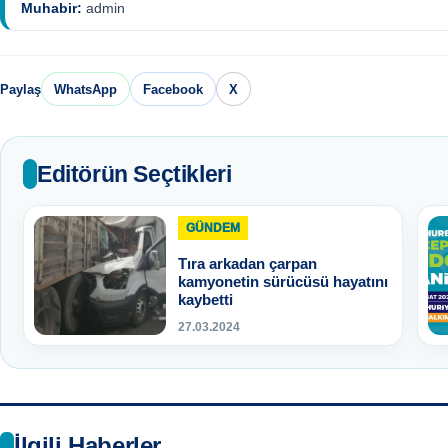
Muhabir:
admin
Paylaş
WhatsApp
Facebook
X
Editörün Seçtikleri
GÜNDEM
Tıra arkadan çarpan
kamyonetin sürücüsü hayatını
kaybetti
27.03.2024
İlgili Haberler