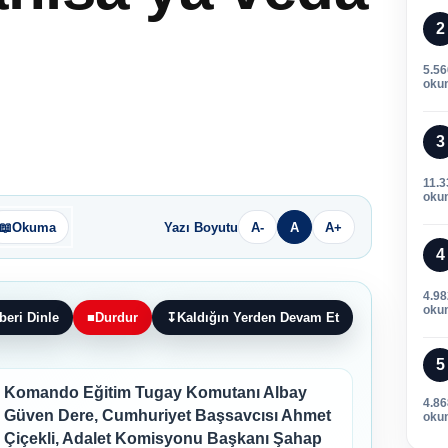
2
5.56
oku
3
11.3
oku
📖
Okuma
Yazı Boyutu
A-
A
A+
4
4.98
oku
beri Dinle
■
Durdur
↧
Kaldığın Yerden Devam Et
5
Komando Eğitim Tugay Komutanı Albay
4.86
Güven Dere, Cumhuriyet Başsavcısı Ahmet
oku
Çiçekli, Adalet Komisyonu Başkanı Şahap