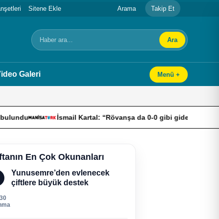
şetleri
Sitene Ekle
Arama
Takip Et
Ara
Arama
ideo Galeri
Menü +
İsmail Kartal: “Rövanşa da 0-0 gibi giderek turu geçmek isti
ftanın En Çok Okunanları
Yunusemre’den evlenecek
çiftlere büyük destek
030
nma