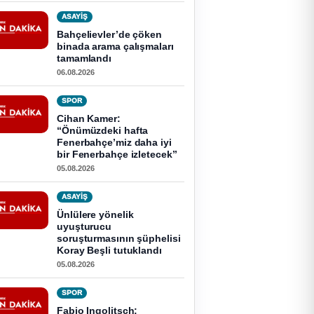
ASAYİŞ
Bahçelievler’de çöken
binada arama çalışmaları
tamamlandı
06.08.2026
SPOR
Cihan Kamer:
“Önümüzdeki hafta
Fenerbahçe’miz daha iyi
bir Fenerbahçe izletecek”
05.08.2026
ASAYİŞ
Ünlülere yönelik
uyuşturucu
soruşturmasının şüphelisi
Koray Beşli tutuklandı
05.08.2026
SPOR
Fabio Ingolitsch: