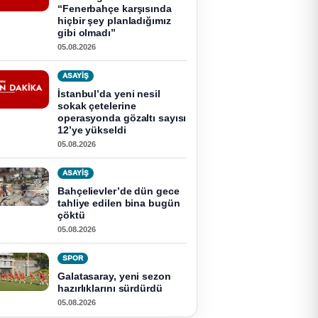
“Fenerbahçe karşısında
hiçbir şey planladığımız
gibi olmadı”
05.08.2026
ASAYİŞ
İstanbul’da yeni nesil
sokak çetelerine
operasyonda gözaltı sayısı
12’ye yükseldi
05.08.2026
ASAYİŞ
Bahçelievler’de dün gece
tahliye edilen bina bugün
çöktü
05.08.2026
SPOR
Galatasaray, yeni sezon
hazırlıklarını sürdürdü
05.08.2026