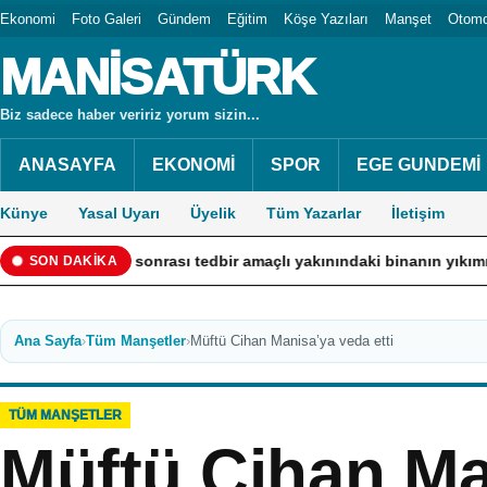
Ekonomi
Foto Galeri
Gündem
Eğitim
Köşe Yazıları
Manşet
Otomo
MANİSATÜRK
Biz sadece haber veririz yorum sizin...
ANASAYFA
EKONOMİ
SPOR
EGE GUNDEMİ
Künye
Yasal Uyarı
Üyelik
Tüm Yazarlar
İletişim
n bina sonrası tedbir amaçlı yakınındaki binanın yıkımına başland
SON DAKİKA
Ana Sayfa
›
Tüm Manşetler
›
Müftü Cihan Manisa’ya veda etti
TÜM MANŞETLER
Müftü Cihan Ma