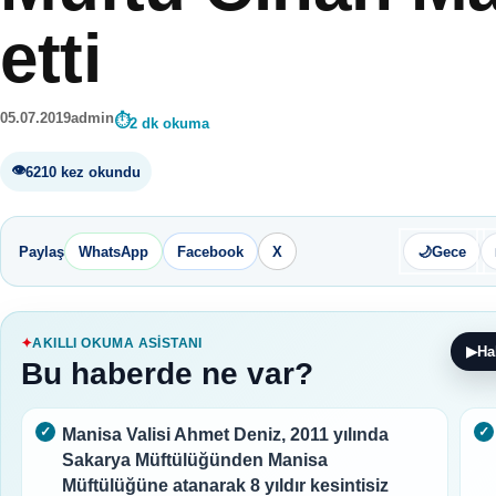
etti
05.07.2019
admin
2 dk okuma
6210 kez okundu
Paylaş
WhatsApp
Facebook
X
🌙
Gece
AKILLI OKUMA ASISTANI
▶
Ha
Bu haberde ne var?
Manisa Valisi Ahmet Deniz, 2011 yılında
Sakarya Müftülüğünden Manisa
Müftülüğüne atanarak 8 yıldır kesintisiz