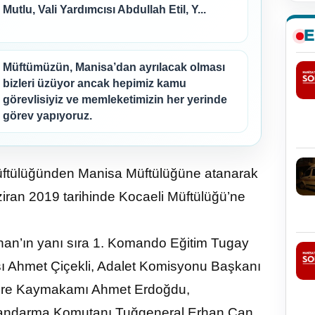
Mutlu, Vali Yardımcısı Abdullah Etil, Y...
E
Müftümüzün, Manisa’dan ayrılacak olması
bizleri üzüyor ancak hepimiz kamu
görevlisiyiz ve memleketimizin her yerinde
görev yapıyoruz.
Müftülüğünden Manisa Müftülüğüne atanarak
ziran 2019 tarihinde Kocaeli Müftülüğü’ne
an’ın yanı sıra 1. Komando Eğitim Tugay
 Ahmet Çiçekli, Adalet Komisyonu Başkanı
semre Kaymakamı Ahmet Erdoğdu,
andarma Komutanı Tuğgeneral Erhan Can,