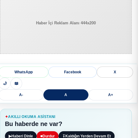
Haber İçi Reklam Alanı 444x200
WhatsApp
Facebook
X
🌙
📖
A-
A
A+
AKILLI OKUMA ASISTANI
Bu haberde ne var?
▶
Haberi Dinle
■
Durdur
↧
Kaldığın Yerden Devam Et