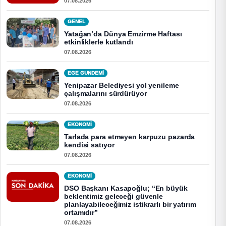
07.08.2026
GENEL
Yatağan’da Dünya Emzirme Haftası
etkinliklerle kutlandı
07.08.2026
EGE GUNDEMİ
Yenipazar Belediyesi yol yenileme
çalışmalarını sürdürüyor
07.08.2026
EKONOMI
Tarlada para etmeyen karpuzu pazarda
kendisi satıyor
07.08.2026
EKONOMI
DSO Başkanı Kasapoğlu; “En büyük
beklentimiz geleceği güvenle
planlayabileceğimiz istikrarlı bir yatırım
ortamıdır”
07.08.2026