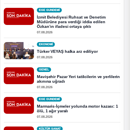
EGE GUNDEMİ
İzmit Belediyesi Ruhsat ve Denetim
Müdürüne para verdiği iddia edilen
Özkan’ın ifadesi ortaya çıktı
07.08.2026
EKONOMI
Türker VEYAŞ halka arz ediliyor
07.08.2026
GENEL
Mavişehir Pazar Yeri tatilcilerin ve yerlilerin
akınına uğradı
07.08.2026
EGE GUNDEMİ
Marmaris-İçmeler yolunda motor kazası: 1
ölü, 1 ağır yaralı
07.08.2026
KÜLTÜR SANAT