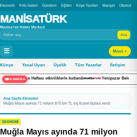
Ekonomi
Foto Galeri
Gündem
Eğitim
Köşe Yazıları
Manşet
Otomobil
MANİSATÜRK
Manisa’nın Haber Merkezi
Ara
Arama
☰
Menü +
Künye
Yasal Uyarı
Üyelik
Tüm Yazarlar
İletişim
Haftası etkinliklerle kutlandı
Yenipazar Belediyesi yol yenilem
SON DAKİKA
Ana Sayfa
›
Ekonomi
›
Muğla Mayıs ayında 71 milyon 870 bin TL dış ticaret fazlası verdi
EKONOMI
Muğla Mayıs ayında 71 milyon