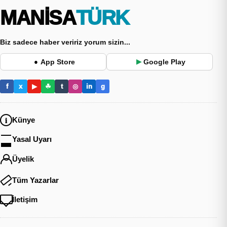
MANİSA
TÜRK
Biz sadece haber veririz yorum sizin...
App Store
Google Play
●
▶
f
x
▶
☘
t
◎
in
g
Künye
Yasal Uyarı
Üyelik
Tüm Yazarlar
İletişim