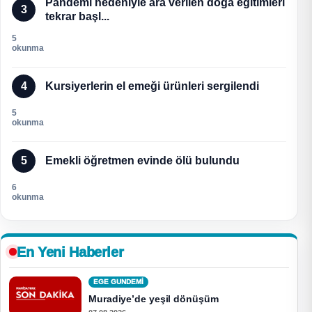
Pandemi nedeniyle ara verilen doğa eğitimleri
3
tekrar başl...
5
okunma
4
Kursiyerlerin el emeği ürünleri sergilendi
5
okunma
5
Emekli öğretmen evinde ölü bulundu
6
okunma
En Yeni Haberler
EGE GUNDEMİ
Muradiye’de yeşil dönüşüm