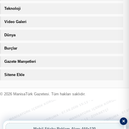
Teknoloji
Video Galeri
Dünya
Burçlar
Gazete Manşetleri
Sitene Ekle
MANİSATÜRK İÇERİK KORUMA · 07.08.2026 15:12 · ZIYARETÇI
MANİSATÜRK İÇERİK KORUMA · 07.08
MANİSATÜRK İÇERİK KORUMA · 07.08.2026 15:12 · ZIYARETÇI
MANİSATÜRK İÇERİK KORUMA · 07.08
© 2026 ManisaTürk Gazetesi. Tüm hakları saklıdır.
×
Mobil Sticky Reklam Alanı 444x120