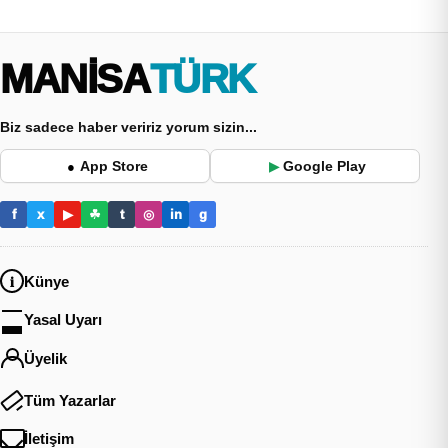
MANİSA
TÜRK
Biz sadece haber veririz yorum sizin...
App Store
Google Play
●
▶
f
x
▶
☘
t
◎
in
g
Künye
Yasal Uyarı
Üyelik
Tüm Yazarlar
İletişim