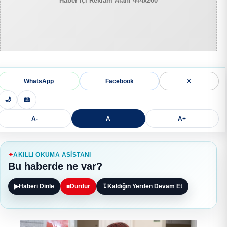
Haber İçi Reklam Alanı 444x200
WhatsApp
Facebook
X
🌙
📖
A-
A
A+
AKILLI OKUMA ASISTANI
Bu haberde ne var?
▶
Haberi Dinle
■
Durdur
↧
Kaldığın Yerden Devam Et