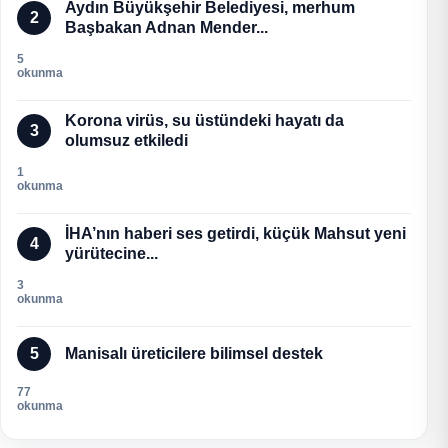
Aydın Büyükşehir Belediyesi, merhum
2
Başbakan Adnan Mender...
5
okunma
Korona virüs, su üstündeki hayatı da
3
olumsuz etkiledi
1
okunma
İHA’nın haberi ses getirdi, küçük Mahsut yeni
4
yürütecine...
3
okunma
5
Manisalı üreticilere bilimsel destek
77
okunma