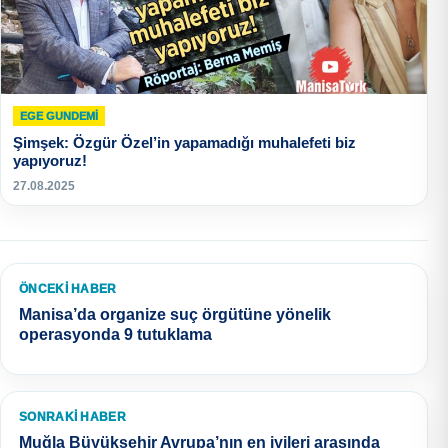
EGE GUNDEMİ
Şimşek: Özgür Özel’in yapamadığı muhalefeti biz
yapıyoruz!
27.08.2025
ÖNCEKI HABER
Manisa’da organize suç örgütüne yönelik
operasyonda 9 tutuklama
SONRAKI HABER
Muğla Büyükşehir Avrupa’nın en iyileri arasında