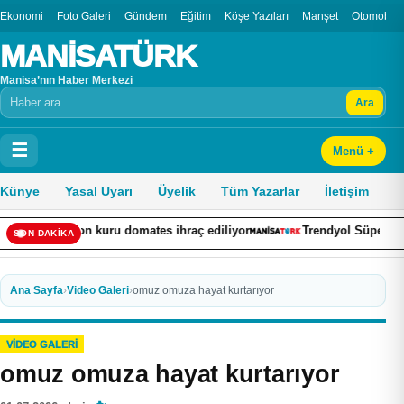
Ekonomi
Foto Galeri
Gündem
Eğitim
Köşe Yazıları
Manşet
Otomobil
MANİSATÜRK
Manisa’nın Haber Merkezi
Ara
Arama
☰
Menü +
Künye
Yasal Uyarı
Üyelik
Tüm Yazarlar
İletişim
 ton kuru domates ihraç ediliyor
Trendyol Süper Lig’de 2-3. haft
SON DAKİKA
Ana Sayfa
›
Video Galeri
›
omuz omuza hayat kurtarıyor
VIDEO GALERI
omuz omuza hayat kurtarıyor