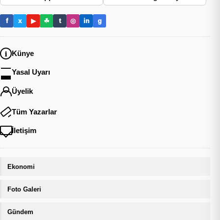
f
x
▶
☘
t
◎
in
g
Künye
Yasal Uyarı
Üyelik
Tüm Yazarlar
İletişim
Ekonomi
Foto Galeri
Gündem