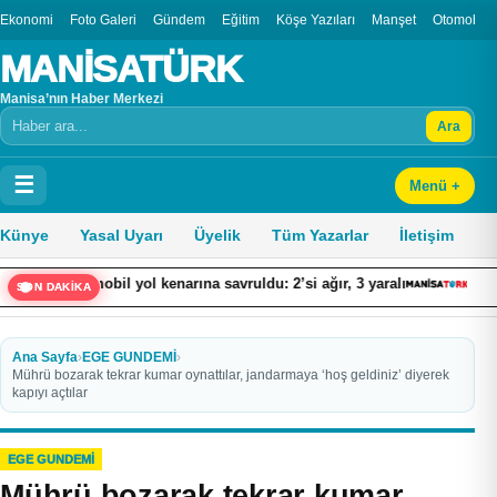
Ekonomi
Foto Galeri
Gündem
Eğitim
Köşe Yazıları
Manşet
Otomobil
MANİSATÜRK
Manisa’nın Haber Merkezi
Ara
Arama
☰
Menü +
Künye
Yasal Uyarı
Üyelik
Tüm Yazarlar
İletişim
bil yol kenarına savruldu: 2’si ağır, 3 yaralı
Bodrum’da havuz k
SON DAKİKA
Ana Sayfa
›
EGE GUNDEMİ
›
Mührü bozarak tekrar kumar oynattılar, jandarmaya ‘hoş geldiniz’ diyerek
kapıyı açtılar
EGE GUNDEMİ
Mührü bozarak tekrar kumar