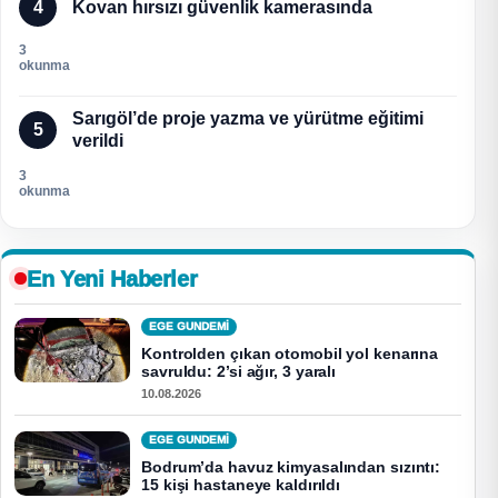
4
Kovan hırsızı güvenlik kamerasında
3
okunma
Sarıgöl’de proje yazma ve yürütme eğitimi
5
verildi
3
okunma
En Yeni Haberler
EGE GUNDEMİ
Kontrolden çıkan otomobil yol kenarına
savruldu: 2’si ağır, 3 yaralı
10.08.2026
EGE GUNDEMİ
Bodrum’da havuz kimyasalından sızıntı:
15 kişi hastaneye kaldırıldı