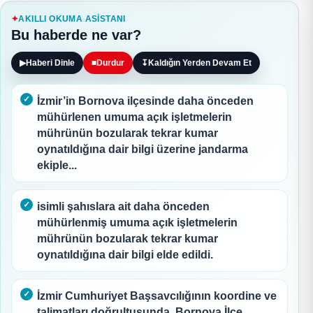
AKILLI OKUMA ASISTANI
Bu haberde ne var?
▶
Haberi Dinle
■
Durdur
↧
Kaldığın Yerden Devam Et
İzmir’in Bornova ilçesinde daha önceden
mühürlenen umuma açık işletmelerin
mührünün bozularak tekrar kumar
oynatıldığına dair bilgi üzerine jandarma
ekiple...
isimli şahıslara ait daha önceden
mühürlenmiş umuma açık işletmelerin
mührünün bozularak tekrar kumar
oynatıldığına dair bilgi elde edildi.
İzmir Cumhuriyet Başsavcılığının koordine ve
talimatları doğrultusunda, Bornova İlçe