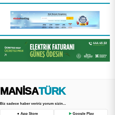
MANİSA
TÜRK
Biz sadece haber veririz yorum sizin...
App Store
Google Play
●
▶