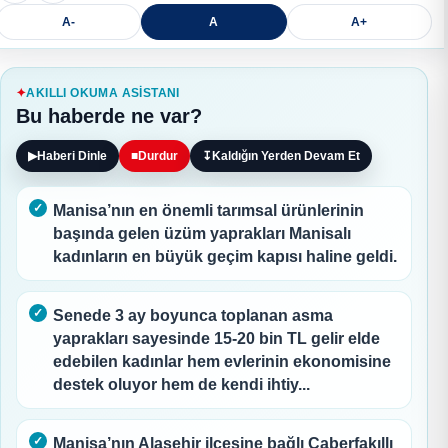
A-
A
A+
AKILLI OKUMA ASISTANI
Bu haberde ne var?
▶
Haberi Dinle
■
Durdur
↧
Kaldığın Yerden Devam Et
Manisa’nın en önemli tarımsal ürünlerinin
başında gelen üzüm yaprakları Manisalı
kadınların en büyük geçim kapısı haline geldi.
Senede 3 ay boyunca toplanan asma
yaprakları sayesinde 15-20 bin TL gelir elde
edebilen kadınlar hem evlerinin ekonomisine
destek oluyor hem de kendi ihtiy...
Manisa’nın Alaşehir ilçesine bağlı Caberfakıllı