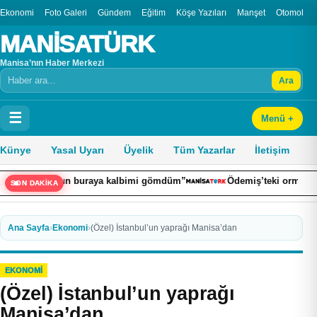
Ekonomi
Foto Galeri
Gündem
Eğitim
Köşe Yazıları
Manşet
Otomobil
MANİSATÜRK
Manisa’nın Haber Merkezi
Ara
Arama
☰
Menü +
Künye
Yasal Uyarı
Üyelik
Tüm Yazarlar
İletişim
 “Bugün buraya kalbimi gömdüm”
Ödemiş’teki orman yangını kon
SON DAKİKA
Ana Sayfa
›
Ekonomi
›
(Özel) İstanbul’un yaprağı Manisa’dan
EKONOMI
(Özel) İstanbul’un yaprağı
Manisa’dan