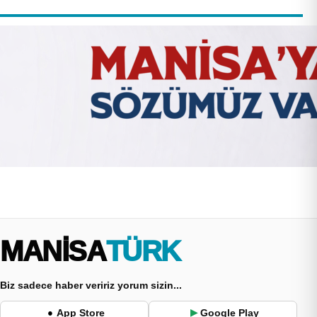
MANİSA
TÜRK
Biz sadece haber veririz yorum sizin...
App Store
Google Play
●
▶