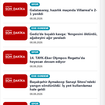
SPOR
Galatasaray, hazırlık maçında Villarreal’e 2-
1 yenildi
08.08.2026
EGE GUNDEMİ
Gediz’de bıçaklı kavga: Yengesini öldürdü,
ağabeyini ağır yaraladı
08.08.2026
SPOR
14. TAYK-Eker Olympos Regatta’da
heyecan devam ediyor
08.08.2026
EGE GUNDEMİ
Başakşehir Aymakoop Sanayi Sitesi’ndeki
yangın söndürüldü: İş yeri kullanılamaz
hale geldi
08.08.2026
SPOR