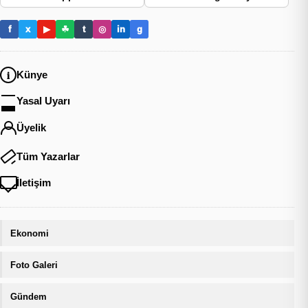
f
x
▶
☘
t
◎
in
g
Künye
Yasal Uyarı
Üyelik
Tüm Yazarlar
İletişim
Ekonomi
Foto Galeri
Gündem