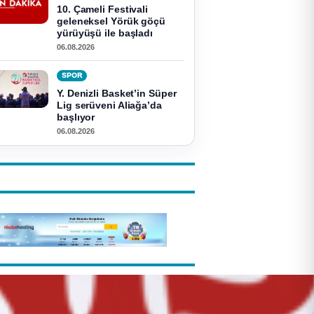
10. Çameli Festivali
geleneksel Yörük göçü
yürüyüşü ile başladı
06.08.2026
SPOR
Y. Denizli Basket’in Süper
Lig serüveni Aliağa’da
başlıyor
06.08.2026