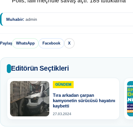
Polis, faili meçhule savaş açtı: 185 tutuklama
Muhabir:
admin
Paylaş
WhatsApp
Facebook
X
Editörün Seçtikleri
GÜNDEM
Tıra arkadan çarpan
kamyonetin sürücüsü hayatını
kaybetti
27.03.2024