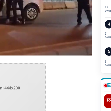
17
oku
4
7
oku
5
3
oku
E
anı 444x200