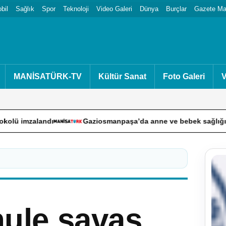
bil
Sağlık
Spor
Teknoloji
Video Galeri
Dünya
Burçlar
Gazete Man
MANİSATÜRK-TV
Kültür Sanat
Foto Galeri
V
Gaziosmanpaşa’da anne ve bebek sağlığı panelinde uzmanl
çhule savaş