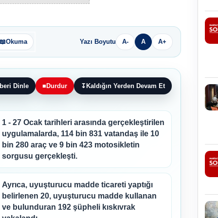
📖
Okuma
Yazı Boyutu
A-
A
A+
beri Dinle
■
Durdur
↧
Kaldığın Yerden Devam Et
1 - 27 Ocak tarihleri arasında gerçekleştirilen
uygulamalarda, 114 bin 831 vatandaş ile 10
bin 280 araç ve 9 bin 423 motosikletin
sorgusu gerçekleşti.
Ayrıca, uyuşturucu madde ticareti yaptığı
belirlenen 20, uyuşturucu madde kullanan
ve bulunduran 192 şüpheli kıskıvrak