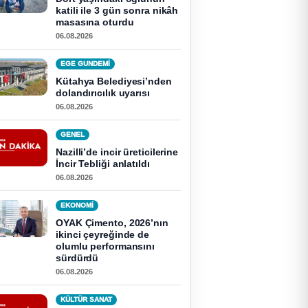
katili ile 3 gün sonra nikâh
masasına oturdu
06.08.2026
EGE GUNDEMİ
Kütahya Belediyesi’nden
dolandırıcılık uyarısı
06.08.2026
GENEL
Nazilli’de incir üreticilerine
İncir Tebliği anlatıldı
06.08.2026
EKONOMI
OYAK Çimento, 2026’nın
ikinci çeyreğinde de
olumlu performansını
sürdürdü
06.08.2026
KÜLTÜR SANAT