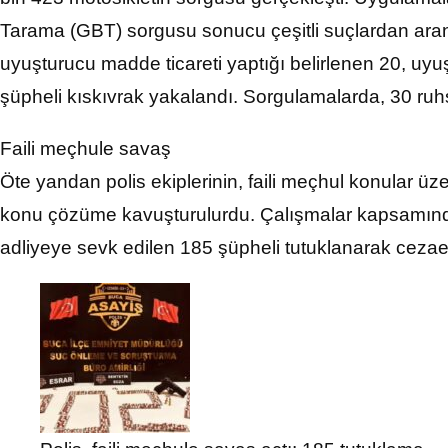
Tarama (GBT) sorgusu sonucu çeşitli suçlardan aran
uyuşturucu madde ticareti yaptığı belirlenen 20, u
şüpheli kıskıvrak yakalandı. Sorgulamalarda, 30 ruhs
Faili meçhule savaş
Öte yandan polis ekiplerinin, faili meçhul konular üz
konu çözüme kavuşturulurdu. Çalışmalar kapsamında 
adliyeye sevk edilen 185 şüpheli tutuklanarak cezae