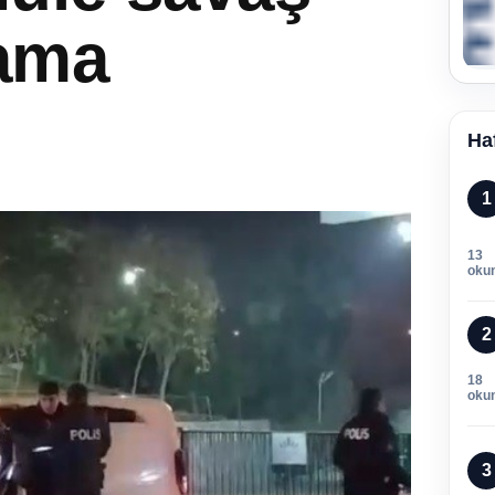
lama
Ha
1
13
oku
2
18
oku
3