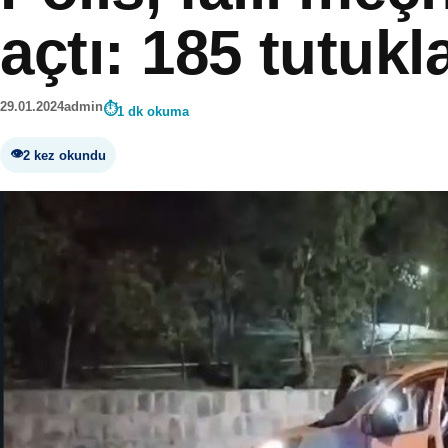
açtı: 185 tutuk
29.01.2024
admin
1 dk okuma
2 kez okundu