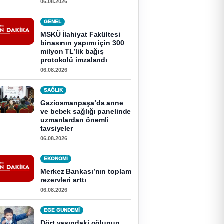
06.08.2026
GENEL
MSKÜ İlahiyat Fakültesi
binasının yapımı için 300
milyon TL’lik bağış
protokolü imzalandı
06.08.2026
SAĞLIK
Gaziosmanpaşa’da anne
ve bebek sağlığı panelinde
uzmanlardan önemli
tavsiyeler
06.08.2026
EKONOMI
Merkez Bankası’nın toplam
rezervleri arttı
06.08.2026
EGE GUNDEMİ
Dört yaşındaki oğlunun