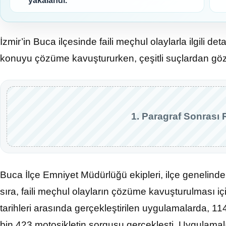
yakalandı.
İzmir’in Buca ilçesinde faili meçhul olaylarla ilgili de
konuyu çözüme kavuştururken, çeşitli suçlardan göza
1. Paragraf Sonrası 
Buca İlçe Emniyet Müdürlüğü ekipleri, ilçe genelind
sıra, faili meçhul olayların çözüme kavuşturulması iç
tarihleri arasında gerçekleştirilen uygulamalarda, 11
bin 423 motosikletin sorgusu gerçekleşti. Uygulamal