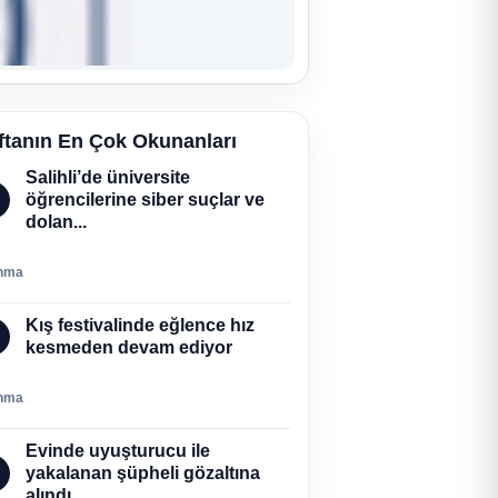
ftanın En Çok Okunanları
Salihli’de üniversite
öğrencilerine siber suçlar ve
dolan...
nma
Kış festivalinde eğlence hız
kesmeden devam ediyor
nma
Evinde uyuşturucu ile
yakalanan şüpheli gözaltına
alındı