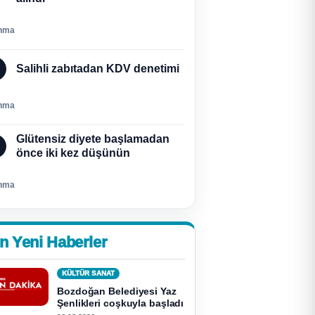
nma
Salihli zabıtadan KDV denetimi
nma
Glütensiz diyete başlamadan
önce iki kez düşünün
nma
n Yeni Haberler
KÜLTÜR SANAT
Bozdoğan Belediyesi Yaz
Şenlikleri coşkuyla başladı