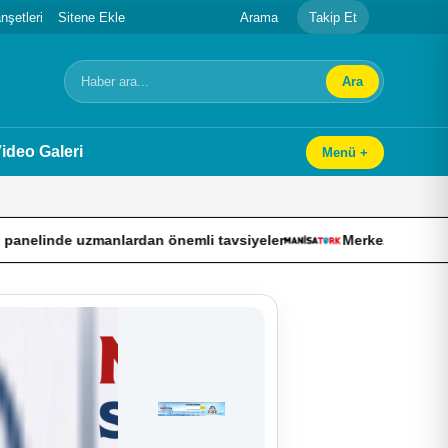
şetleri
Sitene Ekle
Arama
Takip Et
Ara
Arama
ideo Galeri
Menü +
ardan önemli tavsiyeler
Merkez Bankası’nın toplam rezervl