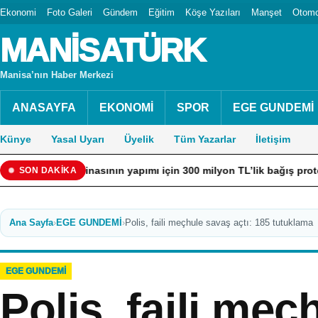
Ekonomi
Foto Galeri
Gündem
Eğitim
Köşe Yazıları
Manşet
Otomo
MANİSATÜRK
Manisa’nın Haber Merkezi
ANASAYFA
EKONOMİ
SPOR
EGE GUNDEMİ
Künye
Yasal Uyarı
Üyelik
Tüm Yazarlar
İletişim
inasının yapımı için 300 milyon TL’lik bağış protokolü imzalandı
SON DAKİKA
Ana Sayfa
›
EGE GUNDEMİ
›
Polis, faili meçhule savaş açtı: 185 tutuklama
EGE GUNDEMİ
Polis, faili me