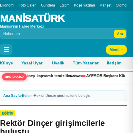
Ekonomi
Foto Galeri
Gündem
Eğitim
Köşe Yazıları
Manşet
Otomobil
MANİSATÜRK
Manisa’nın Haber Merkezi
Ara
Arama
☰
Menü +
Künye
Yasal Uyarı
Üyelik
Tüm Yazarlar
İletişim
rşı kapsamlı temizlik
AYESOB Başkanı Künkcü, dört ilde esnaf te
SON DAKİKA
Ana Sayfa
›
Eğitim
›
Rektör Dinçer girişimcilerle buluştu
EĞITIM
Rektör Dinçer girişimcilerle
buluştu