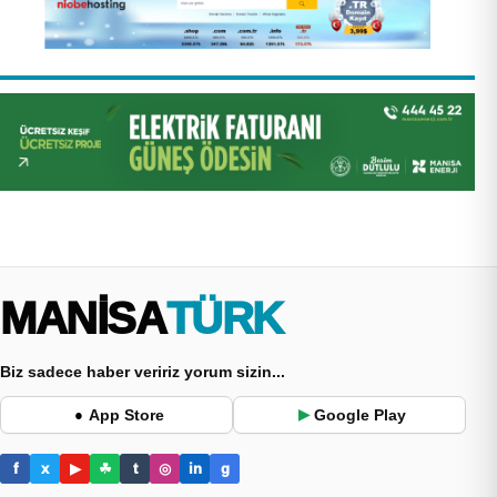
MANİSA
TÜRK
Biz sadece haber veririz yorum sizin...
App Store
Google Play
●
▶
f
x
▶
☘
t
◎
in
g