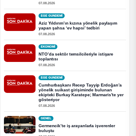
07.08.2026
EGE GUNDEMİ
Aziz Yıldırım’ın kızına yönelik paylaşım
yapan şahsa ‘ev hapsi’ tedbiri
07.08.2026
EKONOMI
NTO’da sektör temsilcileriyle istişare
toplantısı
07.08.2026
EGE GUNDEMİ
Cumhurbaşkanı Recep Tayyip Erdoğan’a
yönelik suikast girişiminde bulunan
ekipteki Burkay Karatepe; Marmaris’te yer
gösteriyor
07.08.2026
GENEL
Germencik’te iş arayanlarla işverenler
buluştu