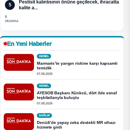
Pestisit kalıntısının önüne geçilecek, ihracatta
5
kalite a...
9
okunma
En Yeni Haberler
GENEL
Marmaris’te yangın riskine karşı kapsamlı
temizlik
07.08.2026
GENEL
AYESOB Başkanı Künkcü, dört ilde esnaf
teşkilatlarıyla buluştu
07.08.2026
SAĞLIK
Denizli’de yapay zeka destekli MR cihazı
hizmete girdi