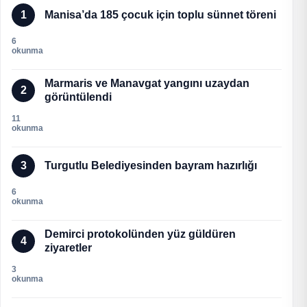
1
Manisa’da 185 çocuk için toplu sünnet töreni
6
okunma
Marmaris ve Manavgat yangını uzaydan
2
görüntülendi
11
okunma
3
Turgutlu Belediyesinden bayram hazırlığı
6
okunma
Demirci protokolünden yüz güldüren
4
ziyaretler
3
okunma