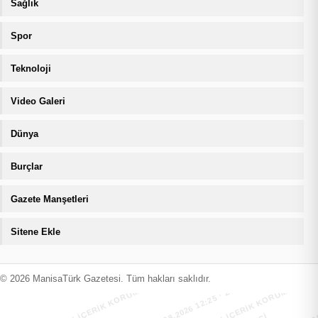
Sağlık
Spor
Teknoloji
Video Galeri
Dünya
Burçlar
Gazete Manşetleri
Sitene Ekle
MANİSATÜRK İÇERİK KORUMA · 07.08.2026 12:25 · ZIYARETÇI
MANİSATÜRK İÇERİK KORUMA · 07.08
© 2026 ManisaTürk Gazetesi. Tüm hakları saklıdır.