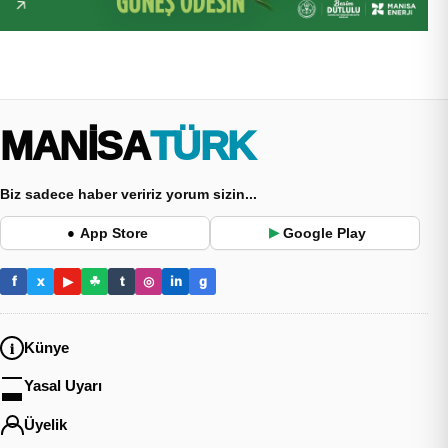
MANİSA
TÜRK
Biz sadece haber veririz yorum sizin...
App Store
Google Play
●
▶
f
x
▶
☘
t
◎
in
g
Künye
Yasal Uyarı
Üyelik