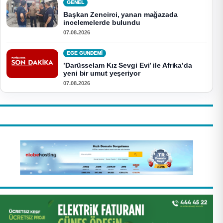
GENEL
Başkan Zencirci, yanan mağazada
incelemelerde bulundu
07.08.2026
EGE GUNDEMİ
’Darüsselam Kız Sevgi Evi’ ile Afrika’da
yeni bir umut yeşeriyor
07.08.2026