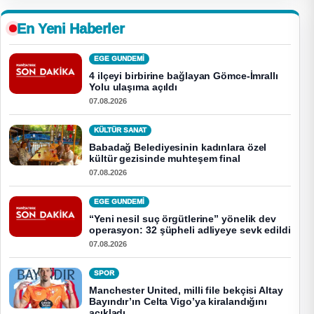
En Yeni Haberler
EGE GUNDEMİ
4 ilçeyi birbirine bağlayan Gömce-İmrallı
Yolu ulaşıma açıldı
07.08.2026
KÜLTÜR SANAT
Babadağ Belediyesinin kadınlara özel
kültür gezisinde muhteşem final
07.08.2026
EGE GUNDEMİ
“Yeni nesil suç örgütlerine” yönelik dev
operasyon: 32 şüpheli adliyeye sevk edildi
07.08.2026
SPOR
Manchester United, milli file bekçisi Altay
Bayındır’ın Celta Vigo’ya kiralandığını
açıkladı.