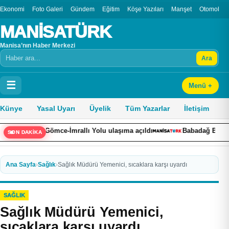
Ekonomi
Foto Galeri
Gündem
Eğitim
Köşe Yazıları
Manşet
Otomobil
MANİSATÜRK
Manisa’nın Haber Merkezi
Ara
Arama
☰
Menü +
Künye
Yasal Uyarı
Üyelik
Tüm Yazarlar
İletişim
-İmrallı Yolu ulaşıma açıldı
Babadağ Belediyesinin kadınlara öz
SON DAKİKA
Ana Sayfa
›
Sağlık
›
Sağlık Müdürü Yemenici, sıcaklara karşı uyardı
SAĞLIK
Sağlık Müdürü Yemenici,
sıcaklara karşı uyardı