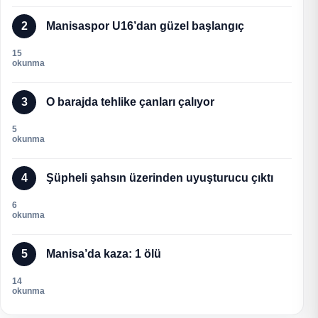
2
Manisaspor U16’dan güzel başlangıç
15
okunma
3
O barajda tehlike çanları çalıyor
5
okunma
4
Şüpheli şahsın üzerinden uyuşturucu çıktı
6
okunma
5
Manisa’da kaza: 1 ölü
14
okunma