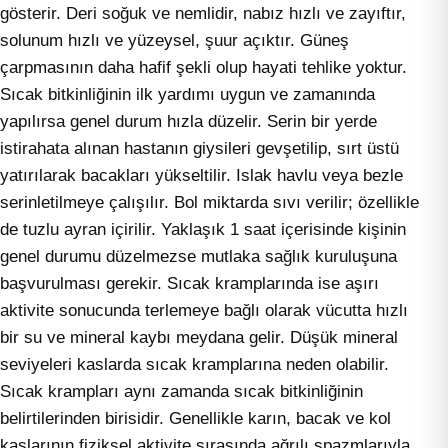
gösterir. Deri soğuk ve nemlidir, nabız hızlı ve zayıftır,
solunum hızlı ve yüzeysel, şuur açıktır. Güneş
çarpmasının daha hafif şekli olup hayati tehlike yoktur.
Sıcak bitkinliğinin ilk yardımı uygun ve zamanında
yapılırsa genel durum hızla düzelir. Serin bir yerde
istirahata alınan hastanın giysileri gevşetilip, sırt üstü
yatırılarak bacakları yükseltilir. Islak havlu veya bezle
serinletilmeye çalışılır. Bol miktarda sıvı verilir; özellikle
de tuzlu ayran içirilir. Yaklaşık 1 saat içerisinde kişinin
genel durumu düzelmezse mutlaka sağlık kuruluşuna
başvurulması gerekir. Sıcak kramplarında ise aşırı
aktivite sonucunda terlemeye bağlı olarak vücutta hızlı
bir su ve mineral kaybı meydana gelir. Düşük mineral
seviyeleri kaslarda sıcak kramplarına neden olabilir.
Sıcak krampları aynı zamanda sıcak bitkinliğinin
belirtilerinden birisidir. Genellikle karın, bacak ve kol
kaslarının fiziksel aktivite sırasında ağrılı spazmlarıyla