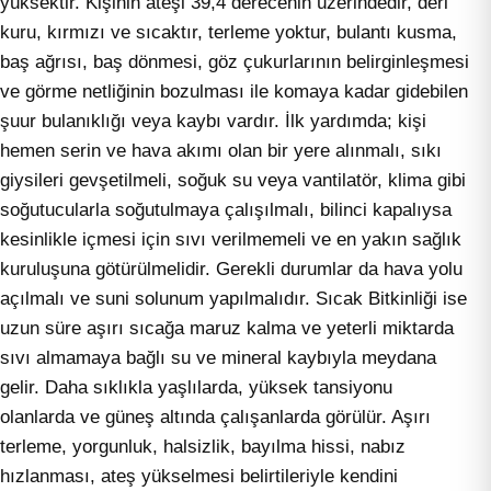
yüksektir. Kişinin ateşi 39,4 derecenin üzerindedir, deri
kuru, kırmızı ve sıcaktır, terleme yoktur, bulantı kusma,
baş ağrısı, baş dönmesi, göz çukurlarının belirginleşmesi
ve görme netliğinin bozulması ile komaya kadar gidebilen
şuur bulanıklığı veya kaybı vardır. İlk yardımda; kişi
hemen serin ve hava akımı olan bir yere alınmalı, sıkı
giysileri gevşetilmeli, soğuk su veya vantilatör, klima gibi
soğutucularla soğutulmaya çalışılmalı, bilinci kapalıysa
kesinlikle içmesi için sıvı verilmemeli ve en yakın sağlık
kuruluşuna götürülmelidir. Gerekli durumlar da hava yolu
açılmalı ve suni solunum yapılmalıdır. Sıcak Bitkinliği ise
uzun süre aşırı sıcağa maruz kalma ve yeterli miktarda
sıvı almamaya bağlı su ve mineral kaybıyla meydana
gelir. Daha sıklıkla yaşlılarda, yüksek tansiyonu
olanlarda ve güneş altında çalışanlarda görülür. Aşırı
terleme, yorgunluk, halsizlik, bayılma hissi, nabız
hızlanması, ateş yükselmesi belirtileriyle kendini