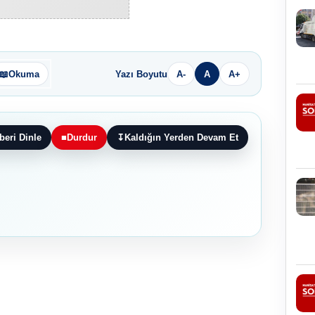
📖
Okuma
Yazı Boyutu
A-
A
A+
beri Dinle
■
Durdur
↧
Kaldığın Yerden Devam Et