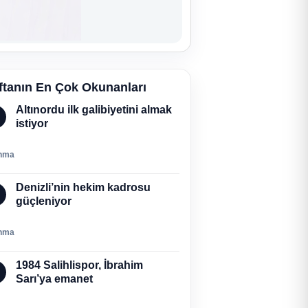
ftanın En Çok Okunanları
Altınordu ilk galibiyetini almak
istiyor
nma
Denizli’nin hekim kadrosu
güçleniyor
nma
1984 Salihlispor, İbrahim
Sarı’ya emanet