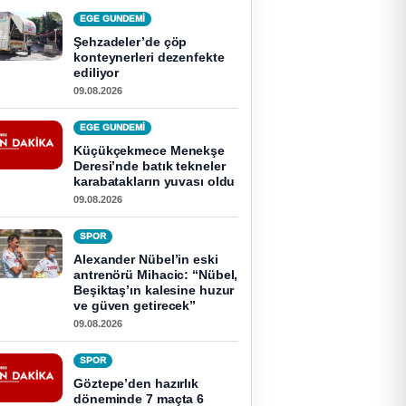
EGE GUNDEMİ
Şehzadeler’de çöp
konteynerleri dezenfekte
ediliyor
09.08.2026
EGE GUNDEMİ
Küçükçekmece Menekşe
Deresi’nde batık tekneler
karabatakların yuvası oldu
09.08.2026
SPOR
Alexander Nübel’in eski
antrenörü Mihacic: “Nübel,
Beşiktaş’ın kalesine huzur
ve güven getirecek”
09.08.2026
SPOR
Göztepe’den hazırlık
döneminde 7 maçta 6