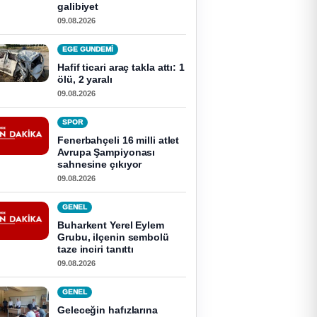
galibiyet
09.08.2026
EGE GUNDEMİ
Hafif ticari araç takla attı: 1
ölü, 2 yaralı
09.08.2026
SPOR
Fenerbahçeli 16 milli atlet
Avrupa Şampiyonası
sahnesine çıkıyor
09.08.2026
GENEL
Buharkent Yerel Eylem
Grubu, ilçenin sembolü
taze inciri tanıttı
09.08.2026
GENEL
Geleceğin hafızlarına