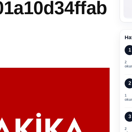
01a10d34ffab
Ha
1
2
oku
2
1
oku
3
2