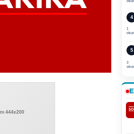
oku
4
1
oku
5
3
oku
E
anı 444x200