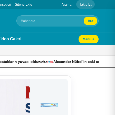
şetleri
Sitene Ekle
Arama
Takip Et
Ara
Arama
ideo Galeri
Menü +
yuvası oldu
Alexander Nübel’in eski antrenörü Mihacic: “N