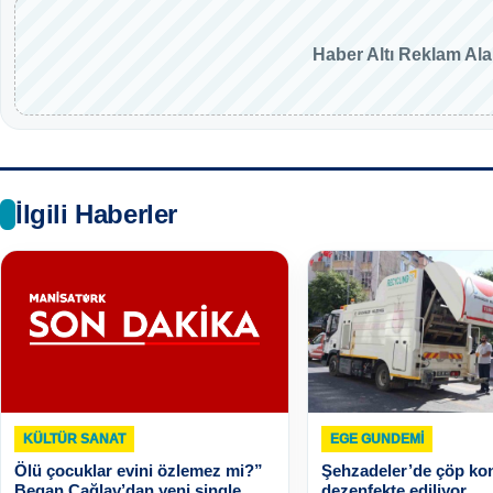
Haber Altı Reklam Al
İlgili Haberler
KÜLTÜR SANAT
EGE GUNDEMİ
Ölü çocuklar evini özlemez mi?”
Şehzadeler’de çöp kon
Began Çağlav’dan yeni single
dezenfekte ediliyor