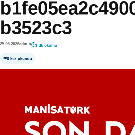
b1fe05ea2c490
b3523c3
25.05.2026
admin
1 dk okuma
0 kez okundu