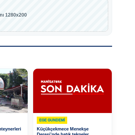
anı 1280x200
EGE GUNDEMİ
teynerleri
Küçükçekmece Menekşe
Deresi’nde batık tekneler