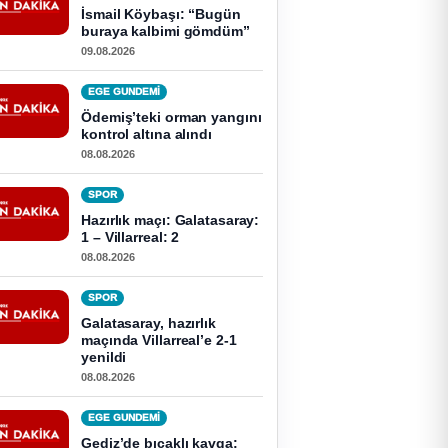
İsmail Köybaşı: “Bugün
buraya kalbimi gömdüm”
09.08.2026
EGE GUNDEMİ
Ödemiş’teki orman yangını
kontrol altına alındı
08.08.2026
SPOR
Hazırlık maçı: Galatasaray:
1 – Villarreal: 2
08.08.2026
SPOR
Galatasaray, hazırlık
maçında Villarreal’e 2-1
yenildi
08.08.2026
EGE GUNDEMİ
Gediz’de bıçaklı kavga: