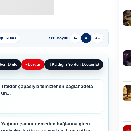
📖
Okuma
Yazı Boyutu
A-
A
A+
beri Dinle
■
Durdur
↧
Kaldığın Yerden Devam Et
Traktör çapasıyla temizlenen bağlar adeta
un...
Yağmur çamur demeden bağlarına giren
üreticiler, traktör çapasıyla yabancı otları