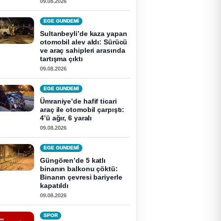
09.08.2026
EGE GUNDEMİ
Sultanbeyli’de kaza yapan
otomobil alev aldı: Sürücü
ve araç sahipleri arasında
tartışma çıktı
09.08.2026
EGE GUNDEMİ
Ümraniye’de hafif ticari
araç ile otomobil çarpıştı:
4’ü ağır, 6 yaralı
09.08.2026
EGE GUNDEMİ
Güngören’de 5 katlı
binanın balkonu çöktü:
Binanın çevresi bariyerle
kapatıldı
09.08.2026
SPOR