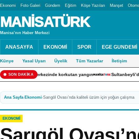
Ekonomi
Foto Galeri
Gündem
Eğitim
Köşe Yazıları
Manşet
Otomo
MANİSATÜRK
Manisa’nın Haber Merkezi
ANASAYFA
EKONOMİ
SPOR
EGE GUNDEMİ
Künye
Yasal Uyarı
Üyelik
Tüm Yazarlar
İletişim
eriş merkezinde korkutan yangın
Sultanbeyli’de kaza yapan 
SON DAKİKA
Ana Sayfa
›
Ekonomi
›
Sarıgöl Ovası’nda kaliteli üzüm için yoğun çalışma
EKONOMI
Sarıgöl Ovası’nd