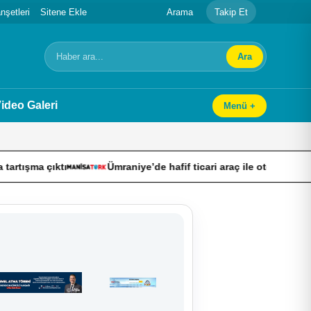
şetleri
Sitene Ekle
Arama
Takip Et
Ara
Arama
ideo Galeri
Menü +
tı
Ümraniye’de hafif ticari araç ile otomobil çarpıştı: 4’ü ağı