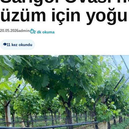
üzüm için yoğu
20.05.2026
admin
2 dk okuma
11 kez okundu