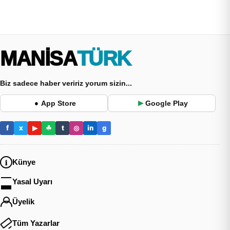
MANİSA
TÜRK
Biz sadece haber veririz yorum sizin...
App Store
Google Play
●
▶
f
x
▶
☘
t
◎
in
g
Künye
Yasal Uyarı
Üyelik
Tüm Yazarlar