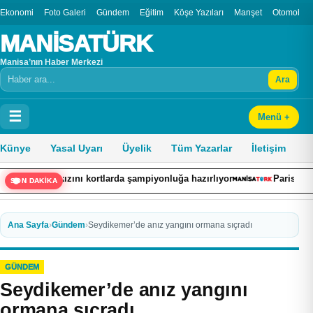
Ekonomi
Foto Galeri
Gündem
Eğitim
Köşe Yazıları
Manşet
Otomobil
MANİSATÜRK
Manisa’nın Haber Merkezi
Ara
Arama
☰
Menü +
Künye
Yasal Uyarı
Üyelik
Tüm Yazarlar
İletişim
kızını kortlarda şampiyonluğa hazırlıyor
Paris Saint-Germain ile
SON DAKİKA
Ana Sayfa
›
Gündem
›
Seydikemer’de anız yangını ormana sıçradı
GÜNDEM
Seydikemer’de anız yangını
ormana sıçradı