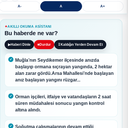
A-
A
A+
AKILLI OKUMA ASISTANI
Bu haberde ne var?
▶
Haberi Dinle
■
Durdur
↧
Kaldığın Yerden Devam Et
Muğla’nın Seydikemer ilçesinde anızda
başlayıp ormana sıçrayan yangında, 2 hektar
alan zarar gördü.Arsa Mahallesi’nde başlayan
anız başlayan yangını rüzgar...
Orman işçileri, itfaiye ve vatandaşların 2 saat
süren müdahalesi sonucu yangın kontrol
altına alındı.
Soğutma çalışmalarının devam ettiği