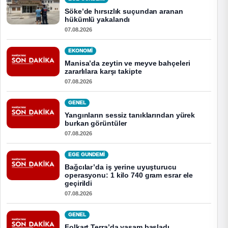
Söke’de hırsızlık suçundan aranan
hükümlü yakalandı
07.08.2026
EKONOMI
Manisa’da zeytin ve meyve bahçeleri
zararlılara karşı takipte
07.08.2026
GENEL
Yangınların sessiz tanıklarından yürek
burkan görüntüler
07.08.2026
EGE GUNDEMİ
Bağcılar’da iş yerine uyuşturucu
operasyonu: 1 kilo 740 gram esrar ele
geçirildi
07.08.2026
GENEL
Folkart Terra’da yaşam başladı