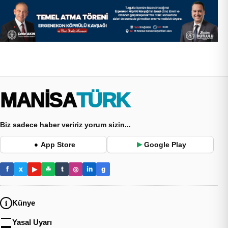
MANİSA
TÜRK
Biz sadece haber veririz yorum sizin...
App Store
Google Play
●
▶
f
x
▶
☘
t
◎
in
g
Künye
Yasal Uyarı