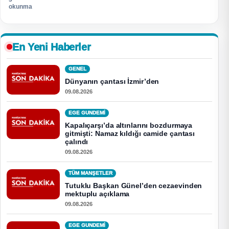
okunma
En Yeni Haberler
GENEL
Dünyanın çantası İzmir’den
09.08.2026
EGE GUNDEMİ
Kapalıçarşı’da altınlarını bozdurmaya
gitmişti: Namaz kıldığı camide çantası
çalındı
09.08.2026
TÜM MANŞETLER
Tutuklu Başkan Günel’den cezaevinden
mektuplu açıklama
09.08.2026
EGE GUNDEMİ