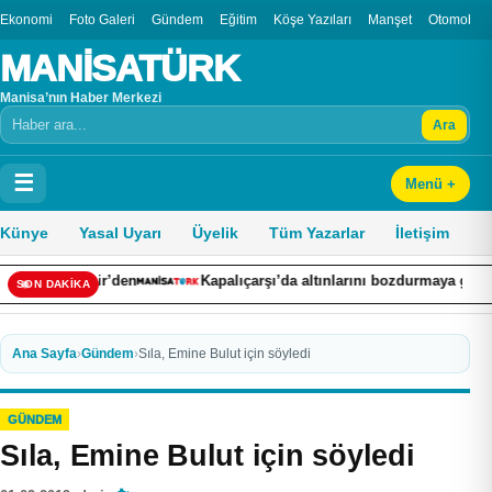
Ekonomi
Foto Galeri
Gündem
Eğitim
Köşe Yazıları
Manşet
Otomobil
MANİSATÜRK
Manisa’nın Haber Merkezi
Ara
Arama
☰
Menü +
Künye
Yasal Uyarı
Üyelik
Tüm Yazarlar
İletişim
mir’den
Kapalıçarşı’da altınlarını bozdurmaya gitmişti: Namaz k
SON DAKİKA
Ana Sayfa
›
Gündem
›
Sıla, Emine Bulut için söyledi
GÜNDEM
Sıla, Emine Bulut için söyledi