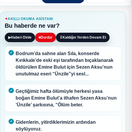
AKILLI OKUMA ASISTANI
Bu haberde ne var?
▶
Haberi Dinle
■
Durdur
↧
Kaldığın Yerden Devam Et
Bodrum’da sahne alan Sıla, konserde
Kırıkkale’de eski eşi tarafından bıçaklanarak
öldürülen Emine Bulut için Sezen Aksu’nun
unutulmaz eseri “Ünzile”yi sesl...
Geçtiğimiz hafta ölümüyle herkesi yasa
boğan Emine Bulut’a ithafen Sezen Aksu’nun
‘Ünzile’ şarkısına, “Ölüm beter.
Gidenlerin, yitirdiklerimizin ardından
söylüyoruz.