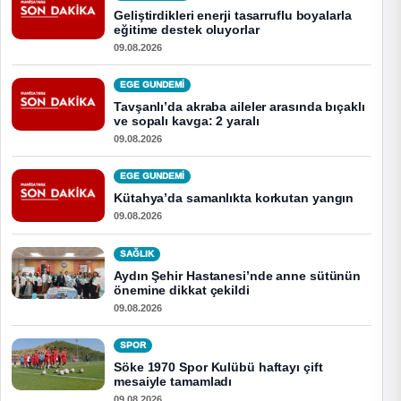
Geliştirdikleri enerji tasarruflu boyalarla
eğitime destek oluyorlar
09.08.2026
EGE GUNDEMİ
Tavşanlı’da akraba aileler arasında bıçaklı
ve sopalı kavga: 2 yaralı
09.08.2026
EGE GUNDEMİ
Kütahya’da samanlıkta korkutan yangın
09.08.2026
SAĞLIK
Aydın Şehir Hastanesi’nde anne sütünün
önemine dikkat çekildi
09.08.2026
SPOR
Söke 1970 Spor Kulübü haftayı çift
mesaiyle tamamladı
09.08.2026