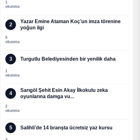
1
okunma
Yazar Emine Ataman Koç’un imza törenine
2
yoğun ilgi
5
okunma
3
Turgutlu Belediyesinden bir yenilik daha
1
okunma
Sarıgöl Şehit Esin Akay İlkokulu zeka
4
oyunlarına damga vu...
2
okunma
5
Salihli’de 14 branşta ücretsiz yaz kursu
3