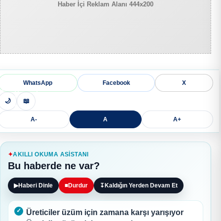
Haber İçi Reklam Alanı 444x200
WhatsApp
Facebook
X
🌙
📖
A-
A
A+
AKILLI OKUMA ASISTANI
Bu haberde ne var?
▶
Haberi Dinle
■
Durdur
↧
Kaldığın Yerden Devam Et
Üreticiler üzüm için zamana karşı yarışıyor