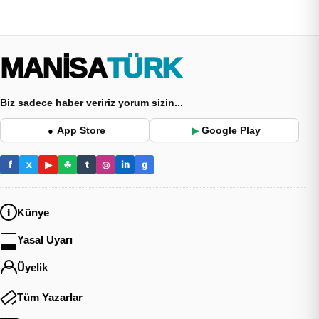
MANİSA
TÜRK
Biz sadece haber veririz yorum sizin...
App Store
Google Play
●
▶
f
x
▶
☘
t
◎
in
g
Künye
Yasal Uyarı
Üyelik
Tüm Yazarlar