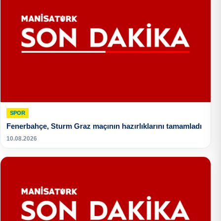
SPOR
Fenerbahçe, Sturm Graz maçının hazırlıklarını tamamladı
10.08.2026