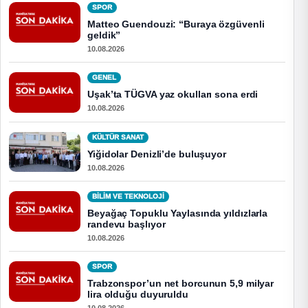
SPOR
Matteo Guendouzi: “Buraya özgüvenli
geldik”
10.08.2026
GENEL
Uşak’ta TÜGVA yaz okulları sona erdi
10.08.2026
KÜLTÜR SANAT
Yiğidolar Denizli’de buluşuyor
10.08.2026
BİLİM VE TEKNOLOJİ
Beyağaç Topuklu Yaylasında yıldızlarla
randevu başlıyor
10.08.2026
SPOR
Trabzonspor’un net borcunun 5,9 milyar
lira olduğu duyuruldu