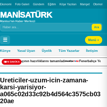
Ekonomi
Foto Galeri
Gündem
Eğitim
Köşe Yazıları
Manşet
Otomobil
MANİSATÜRK
Manisa’nın Haber Merkezi
Ara
Arama
☰
Menü +
Künye
Yasal Uyarı
Üyelik
Tüm Yazarlar
İletişim
açının hazırlıklarını tamamladı
Fenerbahçe Yelken Şubesi, Dü
SON DAKİKA
Ureticiler-uzum-icin-zamana-
karsi-yarisiyor-
a065c02d33c92b4d564c3575cb03
20ae