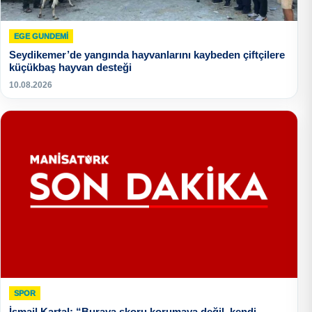
EGE GUNDEMİ
Seydikemer’de yangında hayvanlarını kaybeden çiftçilere
küçükbaş hayvan desteği
10.08.2026
SPOR
İsmail Kartal: “Buraya skoru korumaya değil, kendi