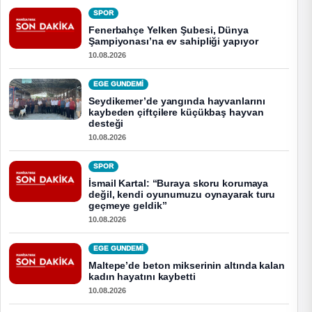
SPOR
Fenerbahçe Yelken Şubesi, Dünya
Şampiyonası’na ev sahipliği yapıyor
10.08.2026
EGE GUNDEMİ
Seydikemer’de yangında hayvanlarını
kaybeden çiftçilere küçükbaş hayvan
desteği
10.08.2026
SPOR
İsmail Kartal: “Buraya skoru korumaya
değil, kendi oyunumuzu oynayarak turu
geçmeye geldik”
10.08.2026
EGE GUNDEMİ
Maltepe’de beton mikserinin altında kalan
kadın hayatını kaybetti
10.08.2026