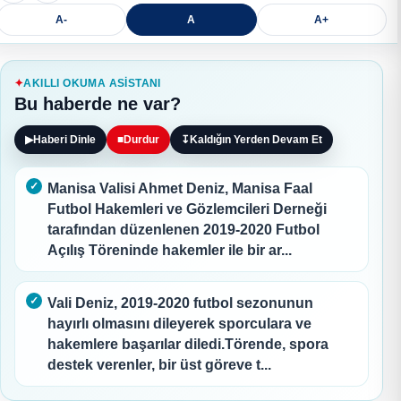
A-
A
A+
AKILLI OKUMA ASISTANI
Bu haberde ne var?
▶
Haberi Dinle
■
Durdur
↧
Kaldığın Yerden Devam Et
Manisa Valisi Ahmet Deniz, Manisa Faal
Futbol Hakemleri ve Gözlemcileri Derneği
tarafından düzenlenen 2019-2020 Futbol
Açılış Töreninde hakemler ile bir ar...
Vali Deniz, 2019-2020 futbol sezonunun
hayırlı olmasını dileyerek sporculara ve
hakemlere başarılar diledi.Törende, spora
destek verenler, bir üst göreve t...