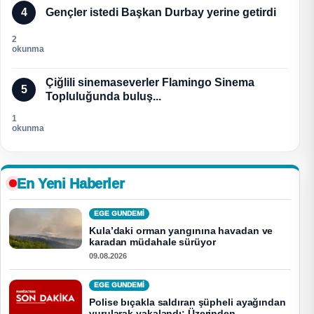
4
Gençler istedi Başkan Durbay yerine getirdi
2
okunma
Çiğlili sinemaseverler Flamingo Sinema
5
Topluluğunda buluş...
1
okunma
En Yeni Haberler
EGE GUNDEMİ
Kula’daki orman yangınına havadan ve
karadan müdahale sürüyor
09.08.2026
EGE GUNDEMİ
Polise bıçakla saldıran şüpheli ayağından
vurularak yakalandı: Üzerinden