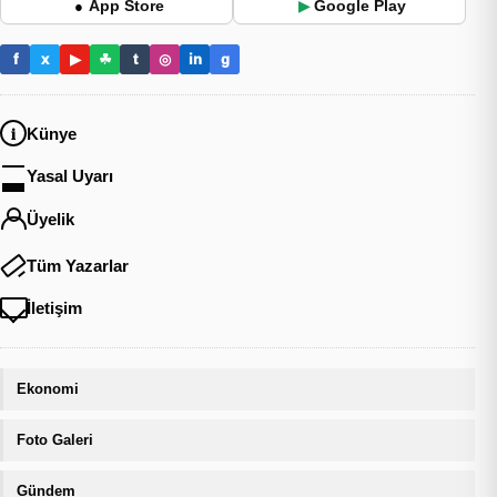
App Store
Google Play
●
▶
f
x
▶
☘
t
◎
in
g
Künye
Yasal Uyarı
Üyelik
Tüm Yazarlar
İletişim
Ekonomi
Foto Galeri
Gündem