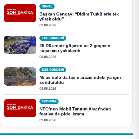
GENEL
Başkan Gençay: “Didim Türkülerle tek
yürek oldu”
09.08.2026
EGE GUNDEMİ
25 Düzensiz göçmen ve 2 göçmen
kaçakçısı yakalandı
09.08.2026
EGE GUNDEMİ
Milas Bafa’da tarım arazisindeki yangın
söndürüldü
09.08.2026
EKONOMI
NTO’nun Mobil Tanıtım Aracı’ndan
festivalde pide ikramı
09.08.2026