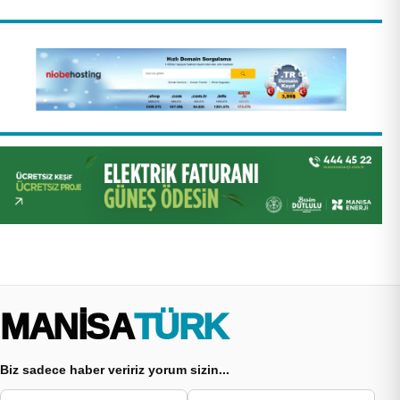
MANİSA
TÜRK
Biz sadece haber veririz yorum sizin...