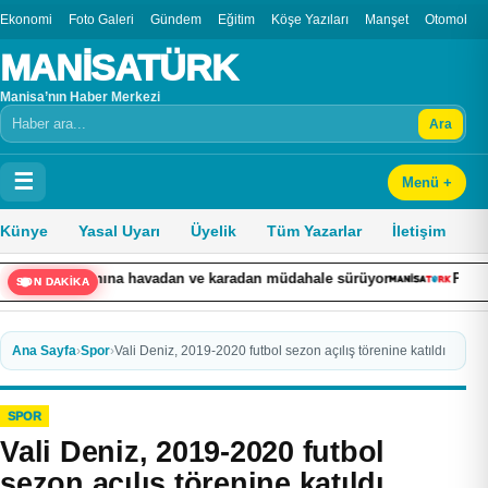
Ekonomi
Foto Galeri
Gündem
Eğitim
Köşe Yazıları
Manşet
Otomobil
MANİSATÜRK
Manisa’nın Haber Merkezi
Ara
Arama
☰
Menü +
Künye
Yasal Uyarı
Üyelik
Tüm Yazarlar
İletişim
angınına havadan ve karadan müdahale sürüyor
Polise bıçakla 
SON DAKİKA
Ana Sayfa
›
Spor
›
Vali Deniz, 2019-2020 futbol sezon açılış törenine katıldı
SPOR
Vali Deniz, 2019-2020 futbol
sezon açılış törenine katıldı