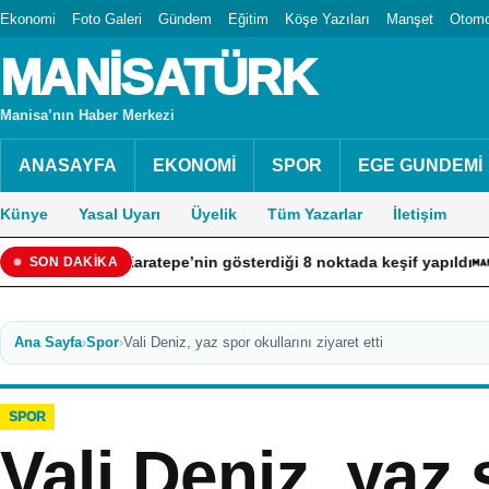
Ekonomi
Foto Galeri
Gündem
Eğitim
Köşe Yazıları
Manşet
Otomo
MANİSATÜRK
Manisa’nın Haber Merkezi
ANASAYFA
EKONOMİ
SPOR
EGE GUNDEMİ
Künye
Yasal Uyarı
Üyelik
Tüm Yazarlar
İletişim
ü Karatepe’nin gösterdiği 8 noktada keşif yapıldı
Tuzla’da 
SON DAKİKA
Ana Sayfa
›
Spor
›
Vali Deniz, yaz spor okullarını ziyaret etti
SPOR
Vali Deniz, yaz