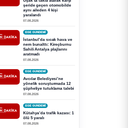
Uşak’ta takla atarak karşı
şeride geçen otomobilde
aynı aileden 4 kişi
yaralandı
07.08.2026
EGE GUNDEMİ
İstanbul’da sıcak hava ve
nem bunalttı: Kireçburnu
Sahili Antalya plajlarını
aratmadı
07.08.2026
EGE GUNDEMİ
Avcılar Belediyesi’ne
yönelik soruşturmada 12
şüpheliye tutuklama talebi
07.08.2026
EGE GUNDEMİ
Kütahya’da trafik kazası: 1
ölü 5 yaralı
07.08.2026