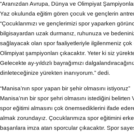
“Aranızdan Avrupa, Dünya ve Olimpiyat Şampiyonları
Yaz okulunda eğitim gören çocuk ve gençlerin antren
“Çocuklarımızı ve gençlerimizi spor yaparken görün
bilgisayardan uzak durmanız, ruhunuza ve bedeninize
sağlayacak olan spor faaliyetleriyle ilgilenmeniz ç
Olimpiyat şampiyonları çıkacaktır. Yeter ki siz yürek
Gelecekte ay-yıldızlı bayrağımızı dalgalandıracağını
dinleteceğinize yürekten inanıyorum.” dedi.
“Manisa’nın spor yapan bir şehir olmasını istiyoruz”
Manisa’nın bir spor şehri olmasını istediğini belirte
spor eğitimi almasını çok önemsediklerini ifade ede
almak zorundayız. Çocuklarımıza spor eğitimini erk
başarılara imza atan sporcular çıkacaktır. Spor sayes