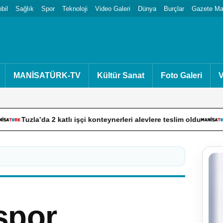
bil
Sağlık
Spor
Teknoloji
Video Galeri
Dünya
Burçlar
Gazete Man
MANİSATÜRK-TV
Kültür Sanat
Foto Galeri
V
2 katlı işçi konteynerleri alevlere teslim oldu
Yol kenarınd
 spor