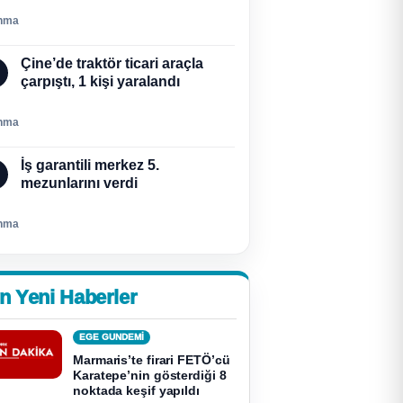
nma
Çine’de traktör ticari araçla
çarpıştı, 1 kişi yaralandı
nma
İş garantili merkez 5.
mezunlarını verdi
nma
n Yeni Haberler
EGE GUNDEMİ
Marmaris’te firari FETÖ’cü
Karatepe’nin gösterdiği 8
noktada keşif yapıldı