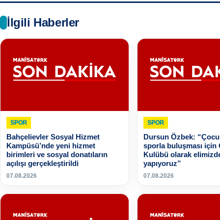
İlgili Haberler
SPOR
SPOR
Bahçelievler Sosyal Hizmet
Dursun Özbek: “Çocuk
Kampüsü’nde yeni hizmet
sporla buluşması için
birimleri ve sosyal donatıların
Kulübü olarak elimizd
açılışı gerçekleştirildi
yapıyoruz”
07.08.2026
07.08.2026