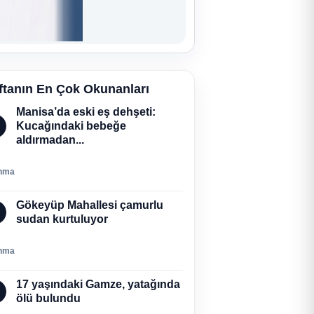
ftanın En Çok Okunanları
Manisa’da eski eş dehşeti:
Kucağındaki bebeğe
aldırmadan...
nma
Gökeyüp Mahallesi çamurlu
sudan kurtuluyor
nma
17 yaşındaki Gamze, yatağında
ölü bulundu