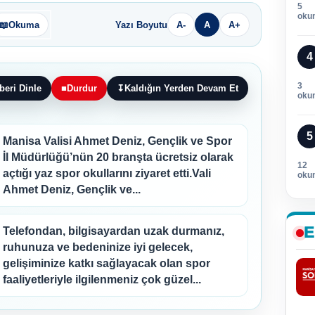
5
oku
📖
Okuma
Yazı Boyutu
A-
A
A+
4
3
beri Dinle
■
Durdur
↧
Kaldığın Yerden Devam Et
oku
5
Manisa Valisi Ahmet Deniz, Gençlik ve Spor
İl Müdürlüğü’nün 20 branşta ücretsiz olarak
12
açtığı yaz spor okullarını ziyaret etti.Vali
oku
Ahmet Deniz, Gençlik ve...
E
Telefondan, bilgisayardan uzak durmanız,
ruhunuza ve bedeninize iyi gelecek,
gelişiminize katkı sağlayacak olan spor
faaliyetleriyle ilgilenmeniz çok güzel...