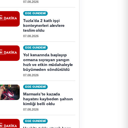
07.08.2026
EGE GUNDEMİ
Tuzla’da 2 katlı işçi
konteynerleri alevlere
teslim oldu
07.08.2026
EGE GUNDEMİ
Yol kenarında başlayıp
ormana sıçrayan yangın
hızlı ve etkin müdahaleyle
büyümeden söndürüldü
07.08.2026
EGE GUNDEMİ
Marmaris’te kazada
hayatını kaybeden şahsın
kimliği belli oldu
07.08.2026
EGE GUNDEMİ