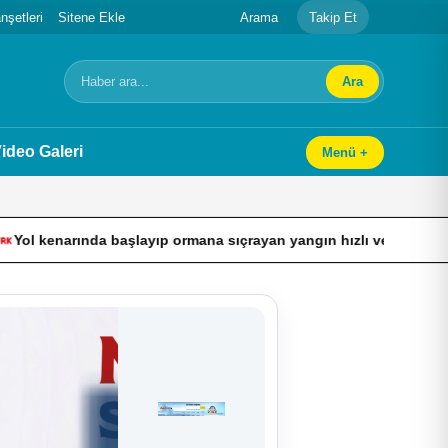
şetleri
Sitene Ekle
Arama
Takip Et
Ara
Arama
ideo Galeri
Menü +
a başlayıp ormana sıçrayan yangın hızlı ve etkin müdahaleyle b