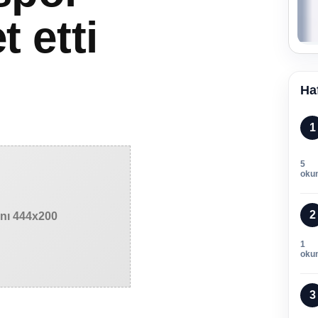
t etti
Ha
1
5
oku
2
anı 444x200
1
oku
3