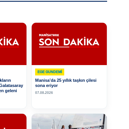
EGE GUNDEMİ
ların
Manisa’da 25 yıllık taşkın çilesi
 Galatasaray
sona eriyor
en geleni
07.08.2026